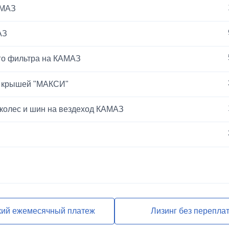
АМАЗ
АЗ
го фильтра на КАМАЗ
й крышей "МАКСИ"
 колес и шин на вездеход КАМАЗ
ЕВРО-2
кий ежемесячный платеж
Лизинг без перепла