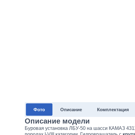
Фото
Описание
Комплектация
Описание модели
Буровая установка ЛБУ-50 на шасси КАМАЗ 43118
породах I-VIII категории. Гидровращатель с
крут