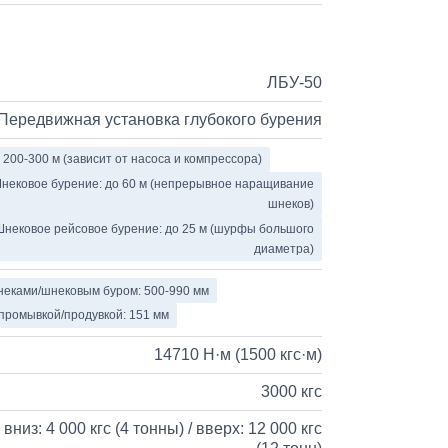
ЛБУ-50
Передвижная установка глубокого бурения
 200-300 м (зависит от насоса и компрессора)
нековое бурение: до 60 м (непрерывное наращивание
шнеков)
Шнековое рейсовое бурение: до 25 м (шурфы большого
диаметра)
еками/шнековым буром: 500-990 мм
промывкой/продувкой: 151 мм
14710 Н·м (1500 кгс·м)
3000 кгс
вниз: 4 000 кгс (4 тонны) / вверх: 12 000 кгс