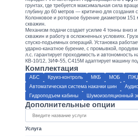
грунтах, где требуется максимальная сила вра
глубину до 60 метров — критично для создания 
Колонковое и роторное бурение диаметром 151 
скважин.
Механизм подачи создает усилие 4 тонны вниз 
скважин и работу в осложненных условиях. Гру
спуско-подъемных операций. Установка работае
ударно-канатное бурение, с промывкой, продув
л.с. гарантирует проходимость и автономность 
КВ-10/12, ЗИФ-55, С415М адаптирует машину по
Комплектация
АБС
Круиз-контроль
МКБ
МОБ
ПЖ
Автоматическая система накачки шин
Аудио
Гидроподъем кабины
Шумоизоляционный эк
Дополнительные опции
Услуга