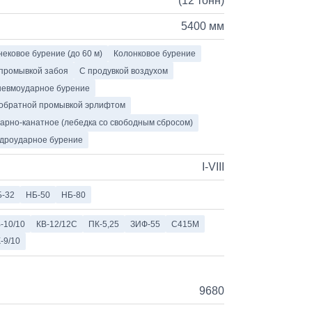
(12 тонн)
5400 мм
ековое бурение (до 60 м)
Колонковое бурение
промывкой забоя
С продувкой воздухом
евмоударное бурение
обратной промывкой эрлифтом
арно-канатное (лебедка со свободным сбросом)
дроударное бурение
I-VIII
-32
НБ-50
НБ-80
-10/10
КВ-12/12С
ПК-5,25
ЗИФ-55
С415М
-9/10
9680