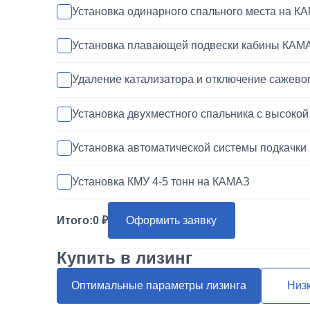
Установка одинарного спального места на К
Установка плавающей подвески кабины КАМ
Удаление катализатора и отключение сажево
Установка двухместного спальника с высоко
Установка автоматической системы подкачки
Установка КМУ 4-5 тонн на КАМАЗ
Покраска кабины КАМАЗ
Итого:
0
Оформить заявку
Установка запасного колеса на КАМАЗ
Купить в лизинг
Переделка двигателя КАМАЗ ЕВРО-3/4/5 на 
Оптимальные параметры лизинга
Низ