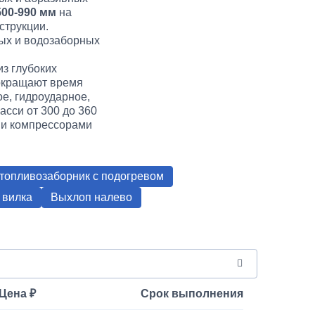
00-990 мм
на
струкции.
ных и водозаборных
из глубоких
сокращают время
е, гидроударное,
сси от 300 до 360
0 и компрессорами
топливозаборник с подогревом
 вилка
Выхлоп налево
Цена
Срок выполнения