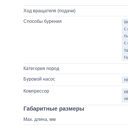
Ход вращателя (подачи)
Способы бурения
Шн
С 
Пн
С 
Уд
Ги
Категория пород
Буровой насос
НБ
Компрессор
КВ
АК
Габаритные размеры
Max. длина, мм