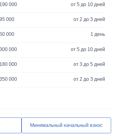
190 000
от 5 до 10 дней
95 000
от 2 до 3 дней
50 000
1 день
300 000
от 5 до 10 дней
180 000
от 3 до 5 дней
350 000
от 2 до 3 дней
120 000
от 3 до 5 дней
40 000
1 день
850 000
от 2 до 3 дней
т
Минимальный начальный взнос