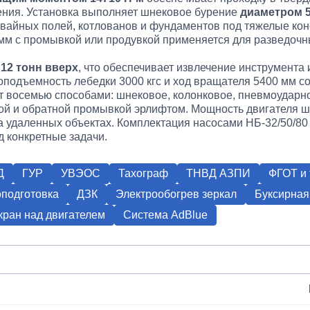
щения. Установка выполняет шнековое бурение
диаметром 5
свайных полей, котлованов и фундаментов под тяжелые кон
мм с промывкой или продувкой применяется для разведоч
и
12 тонн вверх
, что обеспечивает извлечение инструмента 
зоподъемность лебедки 3000 кгс и ход вращателя 5400 мм 
т восемью способами: шнековое, колонковое, пневмоударно
кой и обратной промывкой эрлифтом. Мощность двигателя ша
на удаленных объектах. Комплектация насосами НБ-32/50/8
д конкретные задачи.
Д
ГУР
УВЭОС
Тахограф
ТНВД АЗПИ
ФГОТ и 
подготовка
ДЗК
Электрообогрев зеркал
Буксирная
ран над двигателем
Система AdBlue