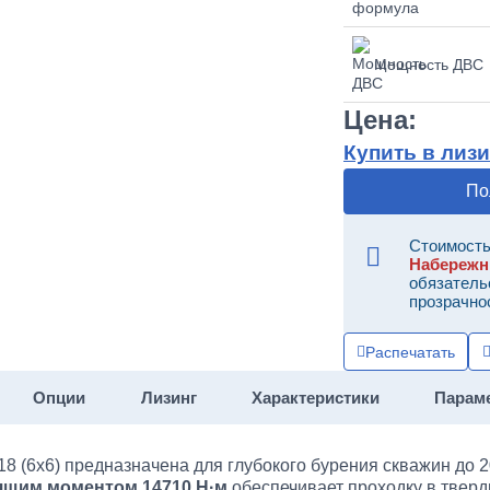
Мощность ДВС
Цена:
Купить в лизи
По
Стоимость
Набереж
обязатель
прозрачно
Распечатать
Опции
Лизинг
Характеристики
Парам
 (6х6) предназначена для глубокого бурения скважин до 2
ящим моментом 14710 Н·м
обеспечивает проходку в твер