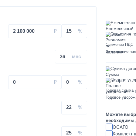
Ежемесячн
2 100 000
15
Экономия п
Снижение НДС
на КАМАЗ
Уменьшение нал
36
Сумма дого
Полное удо
0
0
Годовая сумма 
свального кузова
Годовое удорож
22
увеличенным салоном
Можете выбр
необходимы, 
душках на КАМАЗ
ОСАГО
25
Комплект 