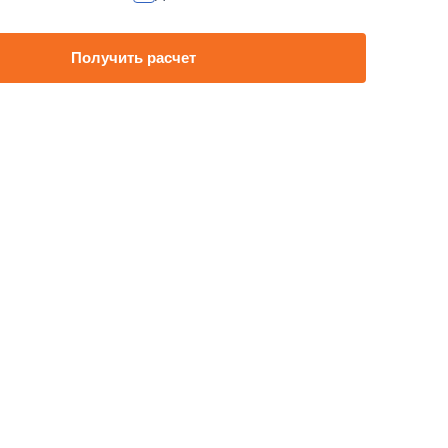
80 000
1 день
45 000
1 день
Получить расчет