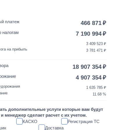
55 000
от 2 до 3 дней
25 000
1 день
ый платеж
466 871
150 000
от 5 до 10 дней
о налогам
7 190 994
3 409 523
35 000
1 день
ога на прибыль
3 781 471
3 500
1 день
вора
18 907 354
30 000
1 день
рожание
4 907 354
удорожания
1 635 785
10 000
1 день
ание
11.68
1 700 000
от 5 до 10 дней
ать дополнительные услуги которые вам будут
и менеджер сделает расчет с их учетом.
60 000
1 день
КАСКО
Регистрация ТС
шин
Доставка