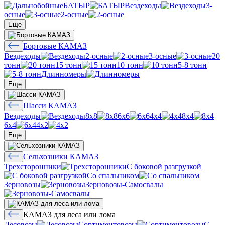
БАТЫР
Вездеходы
3-
осные
2-осные
Еще
Бортовые КАМАЗ
Вездеходы
2-осные
3-осные
20
тонн
15 тонн
10 тонн
5-8 тонн
Длинномеры
Еще
Шасси КАМАЗ
Вездеходы
8х8
6х6
4х4
8х4
6х4
4х2
Еще
Сельхозники КАМАЗ
Трехсторонники
С боковой разгрузкой
Со спальником
Зерновозы
Зерновозы-Самосвалы
КАМАЗ для леса или лома
Лесовозы
Сортиментовозы
С