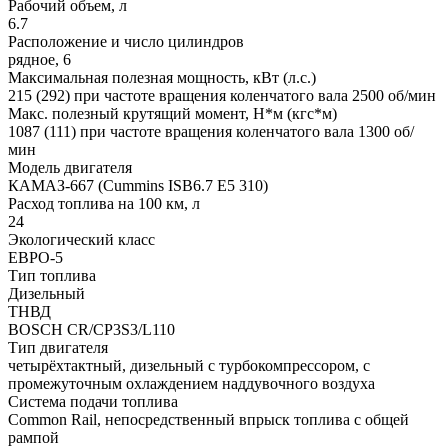
Рабочий объем, л
6.7
Расположение и число цилиндров
рядное, 6
Максимальная полезная мощность, кВт (л.с.)
215 (292) при частоте вращения коленчатого вала 2500 об/мин
Макс. полезный крутящий момент, Н*м (кгс*м)
1087 (111) при частоте вращения коленчатого вала 1300 об/
мин
Модель двигателя
КАМАЗ-667 (Cummins ISB6.7 E5 310)
Расход топлива на 100 км, л
24
Экологический класс
ЕВРО-5
Тип топлива
Дизельный
ТНВД
BOSCH CR/CP3S3/L110
Тип двигателя
четырёхтактный, дизельный с турбокомпрессором, с
промежуточным охлаждением наддувочного воздуха
Система подачи топлива
Common Rail, непосредственный впрыск топлива с общей
рампой