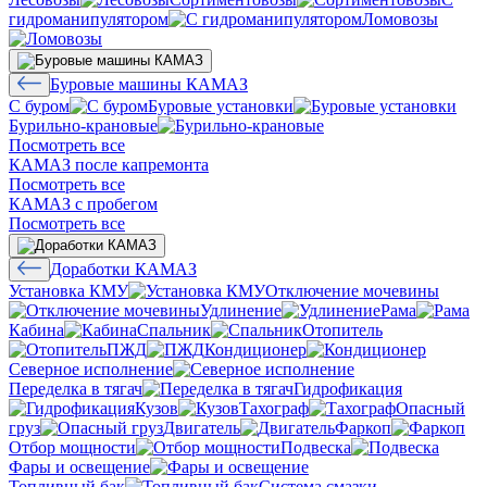
гидроманипулятором
Ломовозы
Буровые машины КАМАЗ
С буром
Буровые установки
Бурильно-крановые
Посмотреть все
КАМАЗ после капремонта
Посмотреть все
КАМАЗ с пробегом
Посмотреть все
Доработки КАМАЗ
Установка КМУ
Отключение мочевины
Удлинение
Рама
Кабина
Спальник
Отопитель
ПЖД
Кондиционер
Северное исполнение
Переделка в тягач
Гидрофикация
Кузов
Тахограф
Опасный
груз
Двигатель
Фаркоп
Отбор мощности
Подвеска
Фары и освещение
Топливный бак
Система смазки