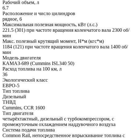
Рабочий объем, л
6.7
Расположение и число цилиндров
рядное, 6
Максимальная полезная мощность, кВт (л.с.)
221.5 (301) при частоте вращения коленчатого вала 2300 об/
мин
Макс. полезный крутящий момент, Н*м (кгс*м)
1184 (121) при частоте вращения коленчатого вала 1400 об/
мин
Модель двигателя
КАМАЗ-689 (Cummins ISL340 50)
Расход топлива на 100 км, л
36
Экологический класс
ЕВРО-5
Тип топлива
Дизельный
ТНВД
Cummins, CCR 1600
Тип двигателя
четырёхтактный, дизельный с турбокомпрессором, с
промежуточным охлаждением наддувочного воздуха
Система подачи топлива
Common Rail, непосредственное впрыскивание топлива с