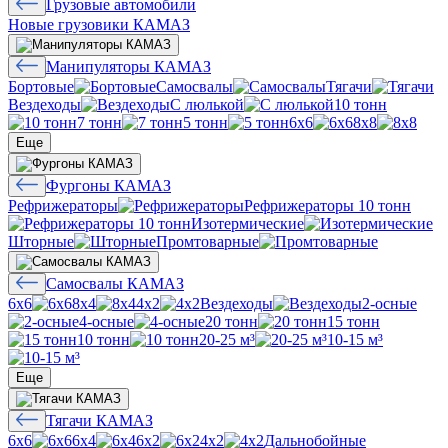
Грузовые автомобили
Новые грузовики КАМАЗ
Манипуляторы КАМАЗ
Бортовые
Самосвалы
Тягачи
Вездеходы
С люлькой
10 тонн
7 тонн
5 тонн
6х6
8х8
Еще
Фургоны КАМАЗ
Рефрижераторы
Рефрижераторы 10 тонн
Изотермические
Шторные
Промтоварные
Самосвалы КАМАЗ
6х6
8х4
4х2
Вездеходы
2-осные
4-осные
20 тонн
15 тонн
10 тонн
20-25 м³
10-15 м³
Еще
Тягачи КАМАЗ
6х6
6х4
6х2
4х2
Дальнобойные