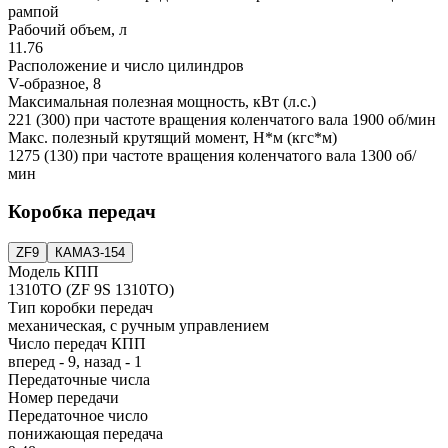
рампой
Рабочий объем, л
11.76
Расположение и число цилиндров
V-образное, 8
Максимальная полезная мощность, кВт (л.с.)
221 (300) при частоте вращения коленчатого вала 1900 об/мин
Макс. полезный крутящий момент, Н*м (кгс*м)
1275 (130) при частоте вращения коленчатого вала 1300 об/
мин
Коробка передач
ZF9
КАМАЗ-154
Модель КПП
1310TO (ZF 9S 1310TO)
Тип коробки передач
механическая, с ручным управлением
Число передач КПП
вперед - 9, назад - 1
Передаточные числа
Номер передачи
Передаточное число
понижающая передача