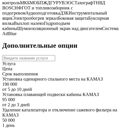
контроль
МКБ
МОБ
ПЖД
ГУР
УВЭОС
Тахограф
ТНВД
BOSCH
ФГОТ и топливозаборник с
подогревом
Аудиоподготовка
ДЗК
Инструментальный
ящик
Электрообогрев зеркал
Боковая защита
Буксирная
вилка
Выхлоп налево
Гидроподъем
кабины
Шумоизоляционный экран над двигателем
Система
AdBlue
Дополнительные опции
Услуга
Цена
Срок выполнения
Установка одинарного спального места на КАМАЗ
190 000
от 5 до 10 дней
Установка плавающей подвески кабины КАМАЗ
95 000
от 2 до 3 дней
Удаление катализатора и отключение сажевого фильтра на
КАМАЗ
50 000
1 день