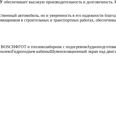
МУ
обеспечивает высокую производительность и долговечность.
ественный автомобиль, но и уверенность в его надежности благод
мощником в строительных и транспортных работах, обеспечива
 BOSCH
ФГОТ и топливозаборник с подогревом
Аудиоподготовк
налево
Гидроподъем кабины
Шумоизоляционный экран над двиг