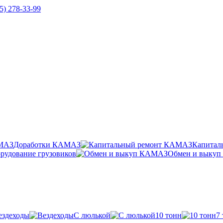
5) 278-33-99
Доработки КАМАЗ
Капитал
рудование грузовиков
Обмен и выку
ездеходы
С люлькой
10 тонн
7