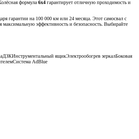
 Колёсная формула
6х4
гарантирует отличную проходимость и
аря гарантии на 100 000 км или 24 месяца. Этот самосвал с
я максимальную эффективность и безопасность. Выбирайте
а
ДЗК
Инструментальный ящик
Электрообогрев зеркал
Боковая
ателем
Система AdBlue