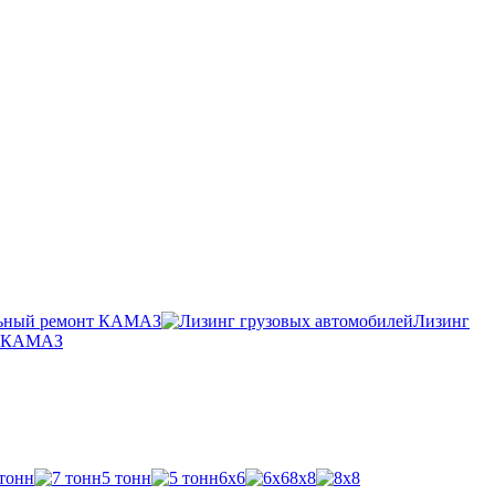
ьный ремонт КАМАЗ
Лизинг
п КАМАЗ
 тонн
5 тонн
6х6
8х8