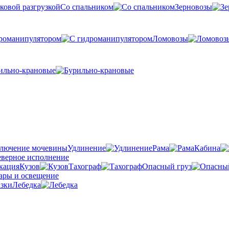
Со спальником
Зерновозы
романипулятором
Ломовозы
ильно-крановые
Удлинение
Рама
Кабина
Кузов
Тахограф
Опасный груз
Лебедка