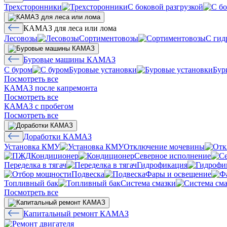
Трехсторонники
С боковой разгрузкой
КАМАЗ для леса или лома
Лесовозы
Сортиментовозы
С гид
Буровые машины КАМАЗ
С буром
Буровые установки
Бур
Посмотреть все
КАМАЗ после капремонта
Посмотреть все
КАМАЗ с пробегом
Посмотреть все
Доработки КАМАЗ
Установка КМУ
Отключение мочевины
Кондиционер
Северное исполнение
Переделка в тягач
Гидрофикация
Подвеска
Фары и освещение
Топливный бак
Система смазки
Посмотреть все
Капитальный ремонт КАМАЗ