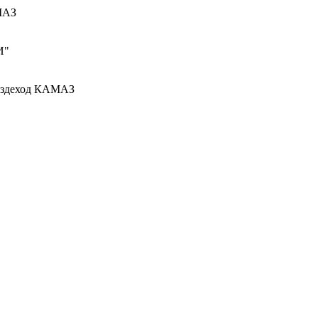
МАЗ
И"
вездеход КАМАЗ