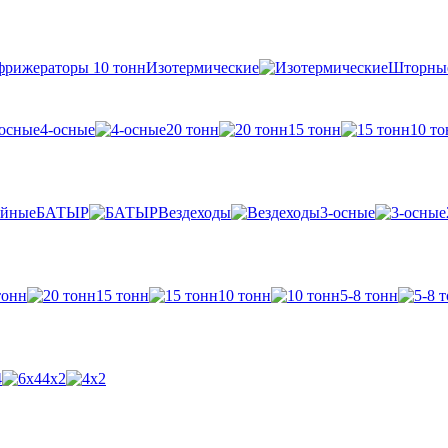
Изотермические
Шторны
4-осные
20 тонн
15 тонн
10 то
БАТЫР
Вездеходы
3-осные
тонн
15 тонн
10 тонн
5-8 тонн
4
4х2