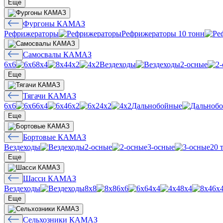
Еще
Фургоны КАМАЗ
Рефрижераторы
Рефрижераторы 10 тонн
Самосвалы КАМАЗ
6х6
8х4
4х2
Вездеходы
2-осные
Еще
Тягачи КАМАЗ
6х6
6х4
6х2
4х2
Дальнобойные
Еще
Бортовые КАМАЗ
Вездеходы
2-осные
3-осные
20 
Еще
Шасси КАМАЗ
Вездеходы
8х8
6х6
4х4
8х4
6х
Еще
Сельхозники КАМАЗ