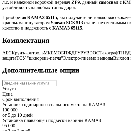
л.с. и надежной коробкой передач
ZF9
, данный
самосвал с К
устойчивость на любых типах дорог.
Приобретая
КАМАЗ 65115
, вы получаете не только высококач
краном-манипулятором
Soosan SCS 513
станет незаменимым по
качество и надежность с
КАМАЗ 65115
.
Комплектация
АБС
Круиз-контроль
МКБ
МОБ
ПЖД
ГУР
УВЭОС
Тахограф
ТНВД
защита
ТСУ "шкворень-петля"
Электро-пневмо выводы
Выхлоп 
Дополнительные опции
Услуга
Цена
Срок выполнения
Установка одинарного спального места на КАМАЗ
190 000
от 5 до 10 дней
Установка плавающей подвески кабины КАМАЗ
95 000
от 2 до 3 дней