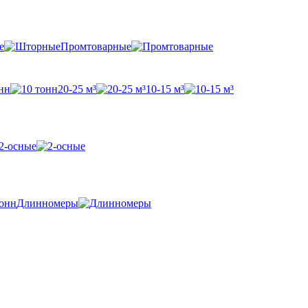
е
Промтоварные
нн
20-25 м³
10-15 м³
2-осные
Длинномеры