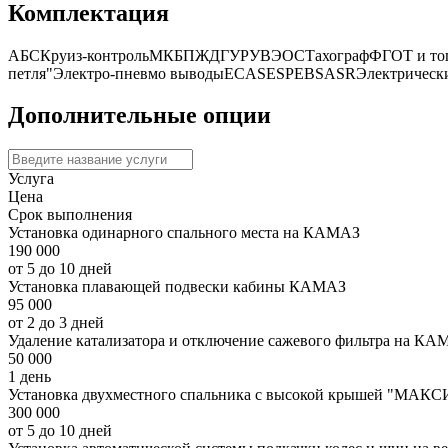
Комплектация
АБС
Круиз-контроль
МКБ
ПЖД
ГУР
УВЭОС
Тахограф
ФГОТ и то
петля"
Электро-пневмо выводы
ECAS
ESP
EBS
ASR
Электричес
Дополнительные опции
Услуга
Цена
Срок выполнения
Установка одинарного спального места на КАМАЗ
190 000
от 5 до 10 дней
Установка плавающей подвески кабины КАМАЗ
95 000
от 2 до 3 дней
Удаление катализатора и отключение сажевого фильтра на КА
50 000
1 день
Установка двухместного спальника с высокой крышей "МАКС
300 000
от 5 до 10 дней