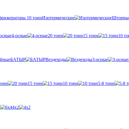
Изотермические
Шторны
4-осные
20 тонн
15 тонн
10 то
БАТЫР
Вездеходы
3-осные
тонн
15 тонн
10 тонн
5-8 тонн
4
4х2