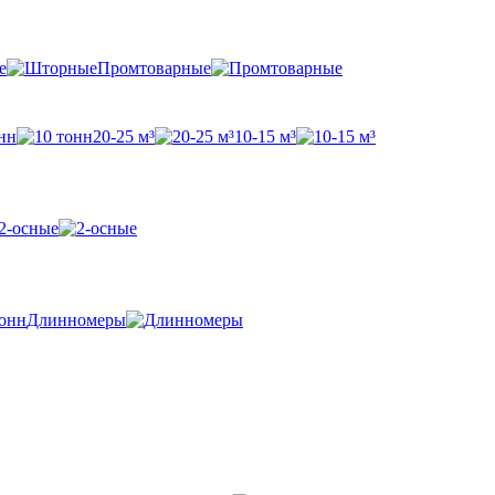
е
Промтоварные
нн
20-25 м³
10-15 м³
2-осные
Длинномеры