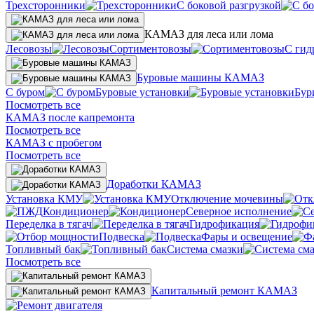
Трехсторонники
С боковой разгрузкой
КАМАЗ для леса или лома
Лесовозы
Сортиментовозы
С гид
Буровые машины КАМАЗ
С буром
Буровые установки
Бур
Посмотреть все
КАМАЗ после капремонта
Посмотреть все
КАМАЗ с пробегом
Посмотреть все
Доработки КАМАЗ
Установка КМУ
Отключение мочевины
Кондиционер
Северное исполнение
Переделка в тягач
Гидрофикация
Подвеска
Фары и освещение
Топливный бак
Система смазки
Посмотреть все
Капитальный ремонт КАМАЗ