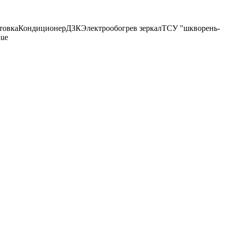
товка
Кондиционер
ДЗК
Электрообогрев зеркал
ТСУ "шкворень-
ue