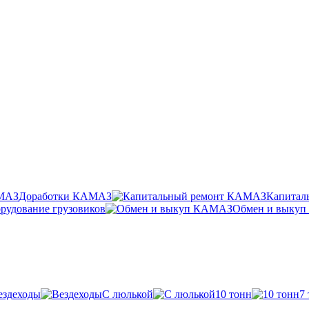
Доработки КАМАЗ
Капитал
рудование грузовиков
Обмен и выку
ездеходы
С люлькой
10 тонн
7