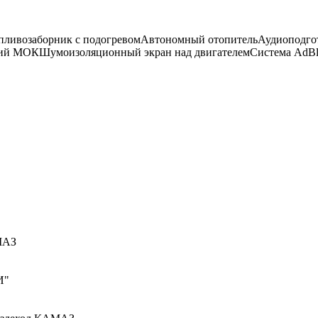
пливозаборник с подогревом
Автономный отопитель
Аудиоподго
кий МОК
Шумоизоляционный экран над двигателем
Система AdBl
МАЗ
И"