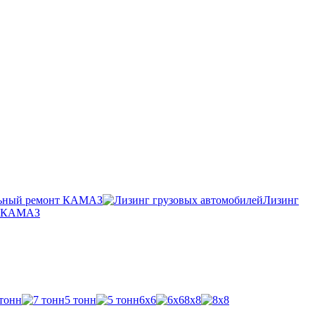
ьный ремонт КАМАЗ
Лизинг
п КАМАЗ
 тонн
5 тонн
6х6
8х8