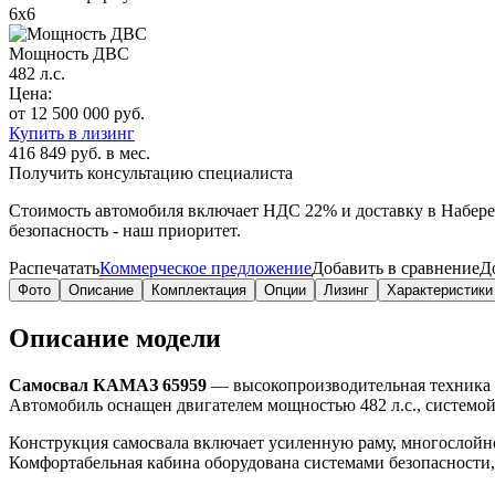
6х6
Мощность ДВС
482 л.с.
Цена:
от 12 500 000 руб.
Купить в лизинг
416 849 руб. в мес.
Получить консультацию специалиста
Стоимость автомобиля включает
НДС 22%
и доставку в
Набер
безопасность - наш приоритет.
Распечатать
Коммерческое предложение
Добавить в сравнение
Д
Фото
Описание
Комплектация
Опции
Лизинг
Характеристики
Описание модели
Самосвал КАМАЗ 65959
— высокопроизводительная техника с 
Автомобиль оснащен двигателем мощностью 482 л.с., системо
Конструкция самосвала включает усиленную раму, многослой
Комфортабельная кабина оборудована системами безопасности