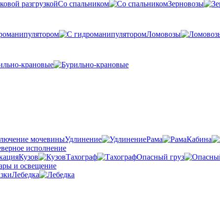
Со спальником
Зерновозы
романипулятором
Ломовозы
ильно-крановые
Удлинение
Рама
Кабина
Кузов
Тахограф
Опасный груз
Лебедка