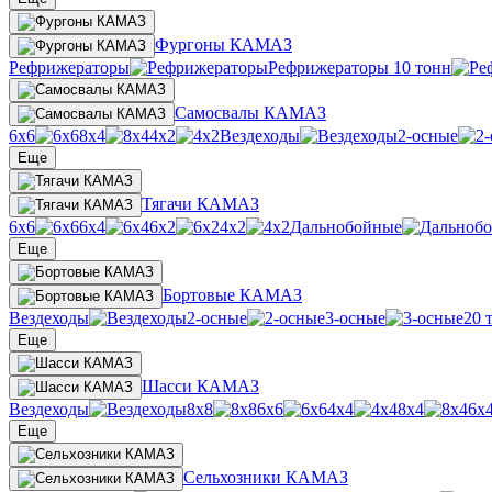
Фургоны КАМАЗ
Рефрижераторы
Рефрижераторы 10 тонн
Самосвалы КАМАЗ
6х6
8х4
4х2
Вездеходы
2-осные
Еще
Тягачи КАМАЗ
6х6
6х4
6х2
4х2
Дальнобойные
Еще
Бортовые КАМАЗ
Вездеходы
2-осные
3-осные
20 
Еще
Шасси КАМАЗ
Вездеходы
8х8
6х6
4х4
8х4
6х
Еще
Сельхозники КАМАЗ