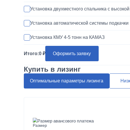
Установка двухместного спальника с высоко
Установка автоматической системы подкачки
Установка КМУ 4-5 тонн на КАМАЗ
Установка запасного колеса на КАМАЗ
Итого:
0
Оформить заявку
Покраска кабины КАМАЗ
Купить в лизинг
Переделка двигателя КАМАЗ ЕВРО-3/4/5 на 
Оптимальные параметры лизинга
Низ
Шумоизоляция кабины и двигателя КАМАЗ
Установка магнитолы и динамиков в КАМАЗ
Размер авансового платежа
Наращивание кузова и бортов на КАМАЗ