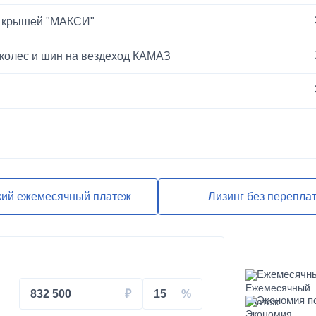
й крышей "МАКСИ"
 колес и шин на вездеход КАМАЗ
ЕВРО-2
кий ежемесячный платеж
Лизинг без перепла
Ежемесячн
832 500
15
Экономия п