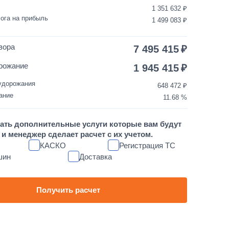
1 351 632
35 000
1 день
ога на прибыль
1 499 083
3 500
1 день
вора
7 495 415
30 000
1 день
рожание
1 945 415
удорожания
648 472
10 000
1 день
ание
11.68
1 700 000
от 5 до 10 дней
ать дополнительные услуги которые вам будут
и менеджер сделает расчет с их учетом.
60 000
1 день
КАСКО
Регистрация ТС
шин
Доставка
80 000
1 день
45 000
1 день
Получить расчет