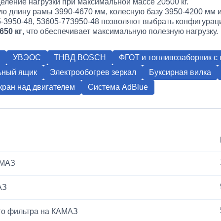
ление нагрузки при максимальной массе 20500 кг.
ю длину рамы 3990-4670 мм, колесную базу 3950-4200 мм и
-3950-48, 53605-773950-48 позволяют выбрать конфигурац
650 кг
, что обеспечивает максимальную полезную нагрузку.
УВЭОС
ТНВД BOSCH
ФГОТ и топливозаборник с
ьный ящик
Электрообогрев зеркал
Буксирная вилка
ран над двигателем
Система AdBlue
АМАЗ
АЗ
го фильтра на КАМАЗ