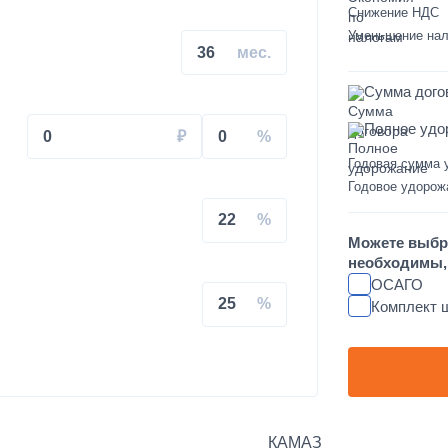
Снижение НДС
на КАМАЗ
Уменьшение нал
36
Сумма дого
Полное удо
0
0
Годовая сумма 
свального кузова
Годовое удорож
22
увеличенным салоном
Можете выбр
необходимы, 
душках на КАМАЗ
ОСАГО
25
Комплект 
L FT-TAC-PI09 на крышу
КАМАЗ