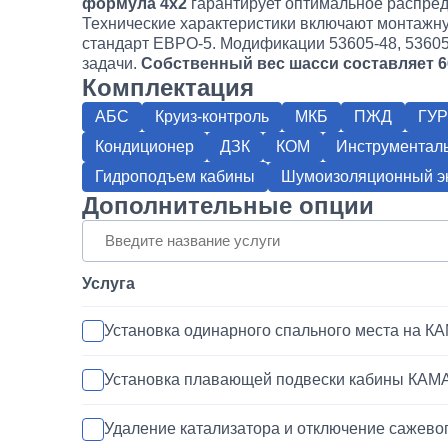
формула 4х2
гарантирует оптимальное распреде
Технические характеристики включают монтажну
стандарт ЕВРО-5. Модификации 53605-48, 53605
задачи.
Собственный вес шасси составляет 6
Комплектация
АБС
Круиз-контроль
МКБ
ПЖД
ГУР
Кондиционер
ДЗК
КОМ
Инструментал
Гидроподъем кабины
Шумоизоляционный эк
Дополнительные опции
Услуга
Установка одинарного спального места на К
Установка плавающей подвески кабины КАМ
Удаление катализатора и отключение сажево