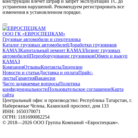
конструкции влечет штраф и запрет эксплуатации ТС до
устранения нарушений. Рекомендуем регистрировать все
изменения в установленном порядке.
ООО ГК «ЕВРОСПЕЦКАМ»
Грузовые автомобили и спецтехника
Каталог грузовых автомобилей
Доработки грузовиков
КАМАЗ
Капитальный ремонт КАМАЗ
Лизинг грузовых
автомобилей
Переоборудование грузовиков
Обмен и выкуп
КАМАЗ
Компания
Отзывы
Контакты
Лицензии
Новости и статьи
Доставка и оплата
Прайс-
листы
Гарантия
Вакансии
Часто задаваемые вопросы
Политика
конфиденциальности
Пользовательское соглашение
Карта
сайта
Центральный офис и производство: Республика Татарстан, г.
Набережные Челны, Казанский проспект, дом 133
ИНН: 1650370071
ОГРН: 1181690082254
© 2018—2026 ООО Группа Компаний «Евроспецкам».