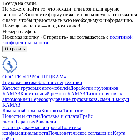
Всегда на связи!
Не можете найти то, что искали, или возникли другие
вопросы? Заполните форму ниже, и наш консультант свяжется
с вами, чтобы предоставить всю необходимую информацию.
Помощь эксперта — в одном клике!
Номер телефона
Нажимая кнопку «Отправить» вы соглашаетесь с
политикой
конфиденциальности
.
Отправить
ООО ГК «ЕВРОСПЕЦКАМ»
Грузовые автомобили и спецтехника
Каталог грузовых автомобилей
Доработки грузовиков
КАМАЗ
Капитальный ремонт КАМАЗ
Лизинг грузовых
автомобилей
Переоборудование грузовиков
Обмен и выкуп
КАМАЗ
Компания
Отзывы
Контакты
Лицензии
Новости и статьи
Доставка и оплата
Прайс-
листы
Гарантия
Вакансии
Часто задаваемые вопросы
Политика
конфиденциальности
Пользовательское соглашение
Карта
сайта