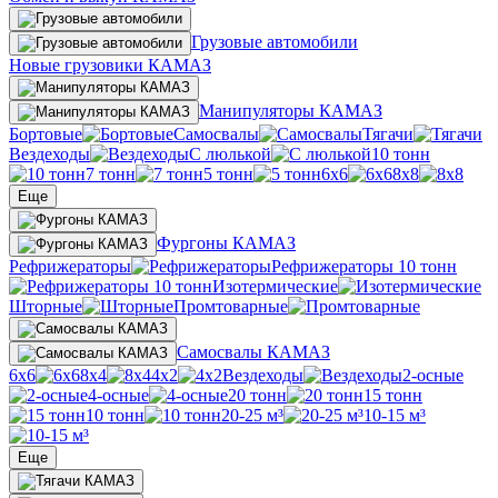
Грузовые автомобили
Новые грузовики КАМАЗ
Манипуляторы КАМАЗ
Бортовые
Самосвалы
Тягачи
Вездеходы
С люлькой
10 тонн
7 тонн
5 тонн
6х6
8х8
Еще
Фургоны КАМАЗ
Рефрижераторы
Рефрижераторы 10 тонн
Изотермические
Шторные
Промтоварные
Самосвалы КАМАЗ
6х6
8х4
4х2
Вездеходы
2-осные
4-осные
20 тонн
15 тонн
10 тонн
20-25 м³
10-15 м³
Еще