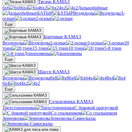
Тягачи КАМАЗ
6х6
6х4
6х2
4х2
Дальнобойные
БАТЫР
Вездеходы
3-
осные
2-осные
Еще
Бортовые КАМАЗ
Вездеходы
2-осные
3-осные
20
тонн
15 тонн
10 тонн
5-8 тонн
Длинномеры
Еще
Шасси КАМАЗ
Вездеходы
8х8
6х6
4х4
8х4
6х4
4х2
Еще
Сельхозники КАМАЗ
Трехсторонники
С боковой разгрузкой
Со спальником
Зерновозы
Зерновозы-Самосвалы