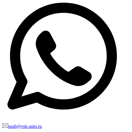
snab@esk-auto.ru