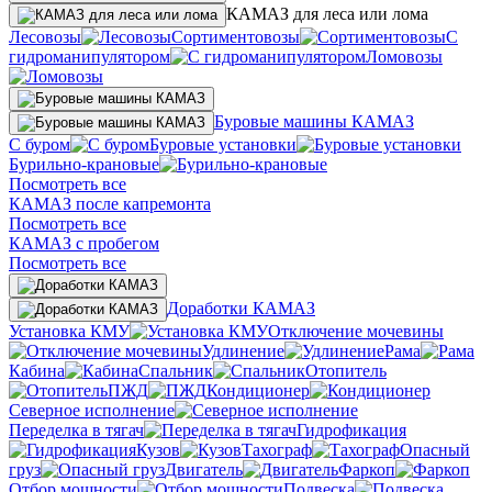
КАМАЗ для леса или лома
Лесовозы
Сортиментовозы
С
гидроманипулятором
Ломовозы
Буровые машины КАМАЗ
С буром
Буровые установки
Бурильно-крановые
Посмотреть все
КАМАЗ после капремонта
Посмотреть все
КАМАЗ с пробегом
Посмотреть все
Доработки КАМАЗ
Установка КМУ
Отключение мочевины
Удлинение
Рама
Кабина
Спальник
Отопитель
ПЖД
Кондиционер
Северное исполнение
Переделка в тягач
Гидрофикация
Кузов
Тахограф
Опасный
груз
Двигатель
Фаркоп
Отбор мощности
Подвеска