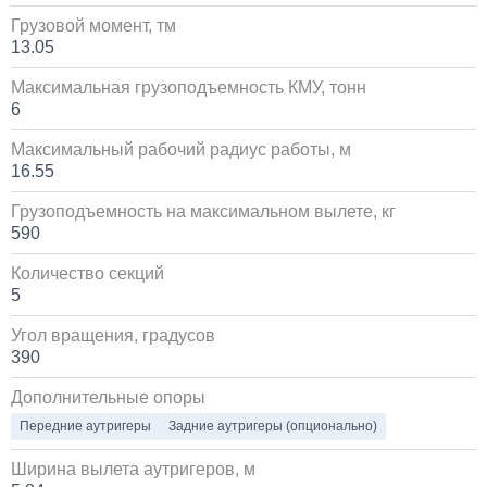
Установка сдвоенной двухрядной кабины с
увеличенным салоном
Грузовой момент, тм
13.05
1 700 000
Максимальная грузоподъемность КМУ, тонн
6
от 5 до 10 дней
Максимальный рабочий радиус работы, м
Установка пневмоподвески на воздушных подушках
16.55
на КАМАЗ
Грузоподъемность на максимальном вылете, кг
590
60 000
Количество секций
1 день
5
Угол вращения, градусов
Установка стояночного кондиционера JUKOOL FT-
TAC-PI09 на крышу
390
Дополнительные опоры
80 000
Передние аутригеры
Задние аутригеры (опционально)
1 день
Ширина вылета аутригеров, м