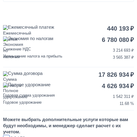
1 день
Покраска кабины КАМАЗ
Ежемесячный платеж
440 193
Экономия по налогам
120 000
6 780 080
Снижение НДС
3 214 693
от 3 до 5 дней
Уменьшение налога на прибыль
3 565 387
Переделка двигателя КАМАЗ ЕВРО-3/4/5 на ЕВРО-2
Сумма договора
17 826 934
850 000
Полное удорожание
4 626 934
от 2 до 3 дней
Годовая сумма удорожания
1 542 311
Годовое удорожание
11.68
Шумоизоляция кабины и двигателя КАМАЗ
Можете выбрать дополнительные услуги которые вам
55 000
будут необходимы, и менеджер сделает расчет с их
учетом.