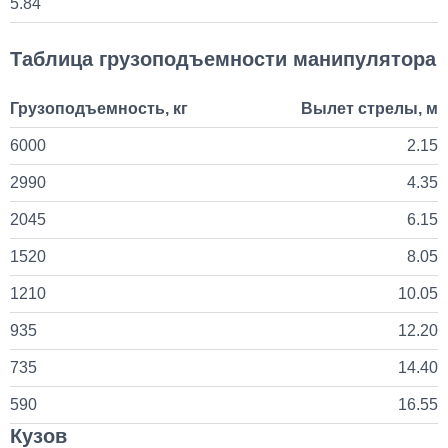
5.84
Установка Bi-LED линз в фары КАМАЗ
Таблица грузоподъемности манипулятора
45 000
Грузоподъемность, кг
Вылет стрелы, м
1 день
6000
2.15
2990
4.35
2045
6.15
1520
8.05
1210
10.05
935
12.20
735
14.40
590
16.55
Кузов