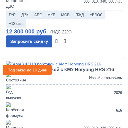
300, 310, 340, 360 л.с.
ГУР
ДЗК
АБС
МКБ
МОБ
ПЖД
УВЭОС
+12 еще
12 300 000 руб.
Запросить скидку
КАМАЗ 43118 бортовой с КМУ Horyong HRS 216
Под заказ до 10 дней
Новый автомобиль
2026
6х6