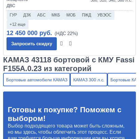
300, 310, 340, 360 л.с.
ГУР
ДЗК
АБС
МКБ
МОБ
ПЖД
УВЭОС
+12 еще
12 450 000 руб.
Запросить скидку
КАМАЗ 43118 бортовой с КМУ Fassi
F155A.0.23 из категорий
Бортовые автомобили КАМАЗ
КАМАЗ 300 л.с.
Бортовые КА
Готовы к покупке? Поможем с
выбором!
Выбор подходящего товара может быть сложным,
но мы здесь, чтобы облегчить этот процесс. Если
вам требуется больше информации или вы хотите