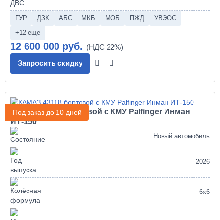
ГУР
ДЗК
АБС
МКБ
МОБ
ПЖД
УВЭОС
+12 еще
12 600 000 руб.
Запросить скидку
КАМАЗ 43118 бортовой с КМУ Palfinger Инман
Под заказ до 10 дней
ИТ-150
Новый автомобиль
2026
6х6