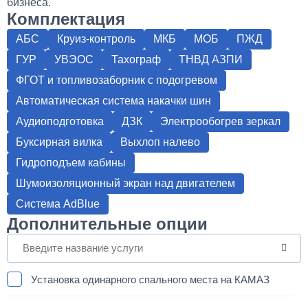
бизнеса.
Комплектация
АБС
Круиз-контроль
МКБ
МОБ
ПЖД
ГУР
УВЭОС
Тахограф
ТНВД АЗПИ
ФГОТ и топливозаборник с подогревом
Автоматическая система накачки шин
Аудиоподготовка
ДЗК
Электрообогрев зеркал
Буксирная вилка
Выхлоп налево
Гидроподъем кабины
Шумоизоляционный экран над двигателем
Система AdBlue
Дополнительные опции
Установка одинарного спального места на КАМАЗ