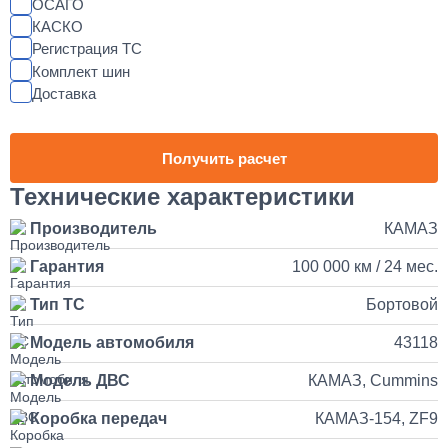
от 2 до 3 дней
ОСАГО
КАСКО
Регистрация ТС
Установка магнитолы и динамиков в КАМАЗ
Комплект шин
Доставка
25 000
1 день
Получить расчет
Наращивание кузова и бортов на КАМАЗ
Технические характеристики
Производитель
КАМАЗ
150 000
Гарантия
100 000 км / 24 мес.
от 5 до 10 дней
Тип ТС
Бортовой
Установка и подключение рации с антенной на КАМАЗ
Модель автомобиля
43118
35 000
Модель ДВС
КАМАЗ, Cummins
Коробка передач
КАМАЗ-154, ZF9
1 день