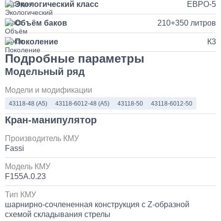
Экологический класс
ЕВРО-5
Установка продувочного пистолета в кабину
Объём баков
210+350 литров
3 500
Поколение
К3
Подробные параметры
1 день
Модельный ряд
Установка и замена компрессора КАМАЗ
Модели и модификации
43118-48 (A5)
43118-6012-48 (A5)
43118-50
43118-6012-50
30 000
Кран-манипулятор
1 день
Производитель КМУ
Fassi
Установка системы контроля положения
самосвального кузова
Модель КМУ
F155A.0.23
10 000
Тип КМУ
1 день
шарнирно-сочлененная конструкция с Z-образной
схемой складывания стрелы