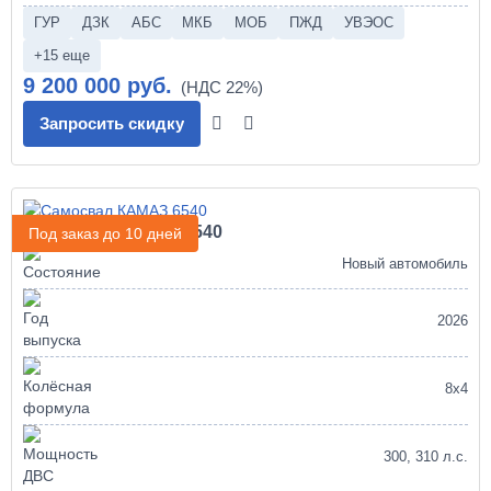
ГУР
ДЗК
АБС
МКБ
МОБ
ПЖД
УВЭОС
+15 еще
9 200 000 руб.
Запросить скидку
Самосвал КАМАЗ 6540
Под заказ до 10 дней
Новый автомобиль
2026
8х4
300, 310 л.с.