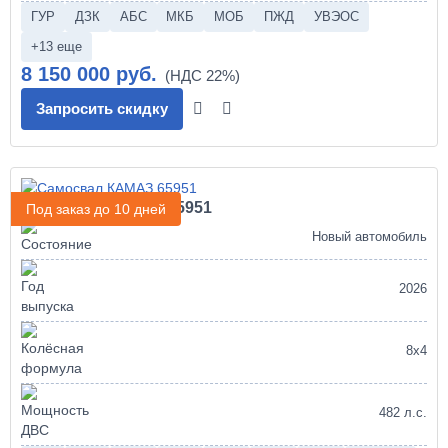
ГУР
ДЗК
АБС
МКБ
МОБ
ПЖД
УВЭОС
+13 еще
8 150 000 руб.
Запросить скидку
Самосвал КАМАЗ 65951
Под заказ до 10 дней
Новый автомобиль
2026
8х4
482 л.с.