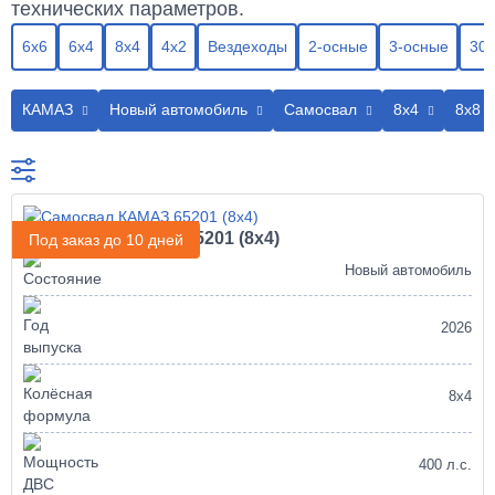
технических параметров.
6х6
6х4
8х4
4х2
Вездеходы
2-осные
3-осные
30-
КАМАЗ
Новый автомобиль
Самосвал
8х4
8х8
Самосвал КАМАЗ 65201 (8х4)
Под заказ до 10 дней
Новый автомобиль
2026
8х4
400 л.с.