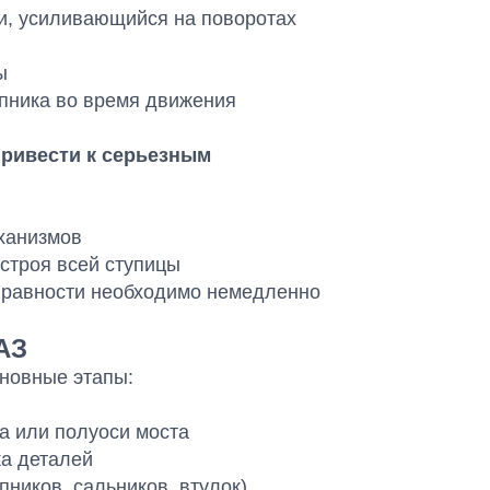
и, усиливающийся на поворотах
ы
пника во время движения
ривести к серьезным
ханизмов
строя всей ступицы
правности необходимо немедленно
АЗ
новные этапы:
а или полуоси моста
ка деталей
ников, сальников, втулок)