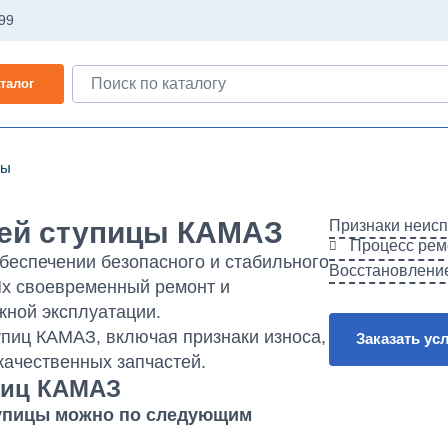
-99
талог
цы
ней ступицы КАМАЗ
Признаки неис
Процесс рем
беспечении безопасного и стабильного
Восстановлени
х своевременный ремонт и
жной эксплуатации.
пиц КАМАЗ, включая признаки износа,
Заказать ус
качественных запчастей.
пиц КАМАЗ
тупицы можно по следующим