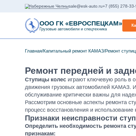
Набережные Челны
sale@esk-auto.ru
+7 (855) 278-33
ООО ГК «ЕВРОСПЕЦКАМ»
Ка
Грузовые автомобили и спецтехника
Главная
Капитальный ремонт КАМАЗ
Ремонт ступи
Ремонт передней и зад
Ступицы колес
играют ключевую роль в о
движения грузовых автомобилей КАМАЗ. И
обслуживание критически важны для наде
Рассмотрим основные аспекты ремонта сту
процесс восстановления и использование 
Признаки неисправности сту
Определить необходимость ремонта с
признакам: