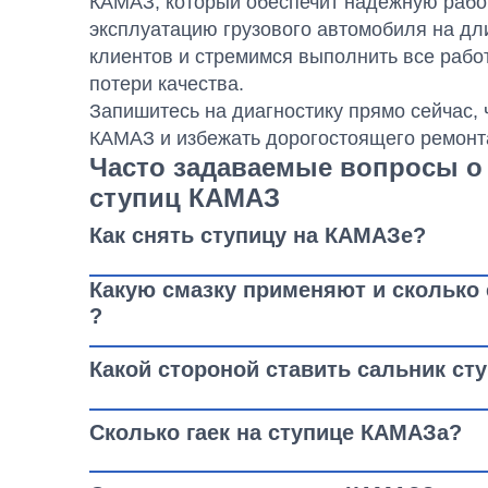
КАМАЗ, который обеспечит надежную работ
эксплуатацию грузового автомобиля на дл
клиентов и стремимся выполнить все рабо
потери качества.
Запишитесь на диагностику прямо сейчас,
КАМАЗ и избежать дорогостоящего ремонт
Часто задаваемые вопросы о
ступиц КАМАЗ
Как снять ступицу на КАМАЗе?
Какую смазку применяют и сколько 
Демонтаж ступицы КАМАЗ, будь то передня
?
6520, 65115 или другой - требует определ
Какой стороной ставить сальник с
Поднимите автомобиль домкратом и за
Ступицы смазываются
Литол-24 (ГОСТ 211
Снимите колесо.
литиевой основе KP2N-30 по DIN 51502. Ко
Открутите барабан. Если он прикипел, 
Сколько гаек на ступице КАМАЗа?
типа моста:
На ступицу КАМАЗ устанавливается сальн
Проверьте люфт ступичных подшипник
установка сальника ступицы КАМАЗ требуе
Для автомобилей типа 4х4 и 6х6:
Открутите гайку ступицы и снимите ст