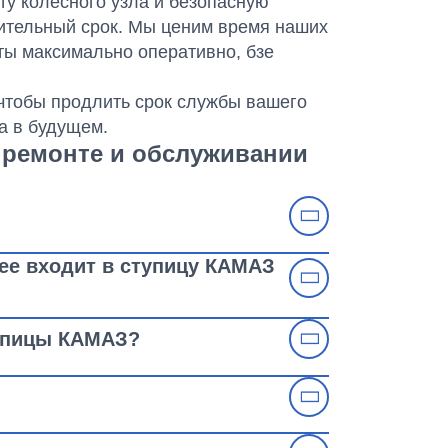
у колесного узла и безопасную
ительный срок. Мы ценим время наших
ты максимально оперативно, бзе
 чтобы продлить срок службы вашего
а в будущем.
 ремонте и обслуживании
ее входит в ступицу КАМАЗ
я, задняя или евро ступица, модели
енной последовательности действий:
тупицы КАМАЗ?
фиксируйте его.
50-87)
или консистентной смазку на
личество смазки зависит от модели и
слегка обстучите его по окружности.
ик определенного типа. Правильная
ов.
т внимательности:
опорную шайбу.