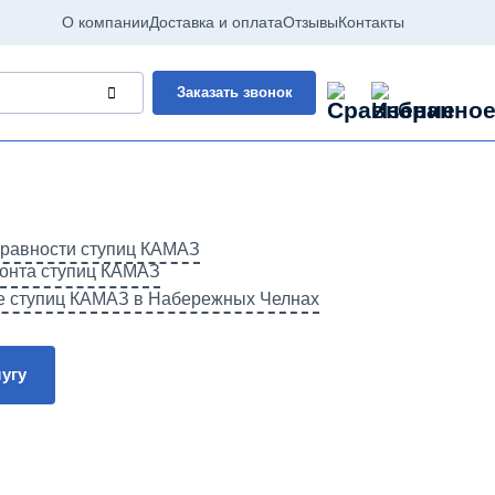
О компании
Доставка и оплата
Отзывы
Контакты
Заказать звонок
правности ступиц КАМАЗ
онта ступиц КАМАЗ
е ступиц КАМАЗ в Набережных Челнах
лугу