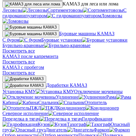
КАМАЗ для леса или лома
Лесовозы
Сортиментовозы
С
гидроманипулятором
Ломовозы
Буровые машины КАМАЗ
С буром
Буровые установки
Бурильно-крановые
Посмотреть все
КАМАЗ после капремонта
Посмотреть все
КАМАЗ с пробегом
Посмотреть все
Доработки КАМАЗ
Установка КМУ
Отключение мочевины
Удлинение
Рама
Кабина
Спальник
Отопитель
ПЖД
Кондиционер
Северное исполнение
Переделка в тягач
Гидрофикация
Кузов
Тахограф
Опасный
груз
Двигатель
Фаркоп
Отбор мощности
Подвеска