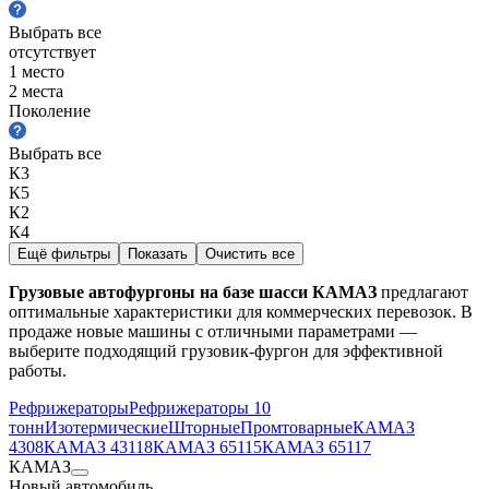
Выбрать все
отсутствует
1 место
2 места
Поколение
Выбрать все
К3
К5
К2
К4
Ещё фильтры
Показать
Очистить все
Грузовые автофургоны на базе шасси КАМАЗ
предлагают
оптимальные характеристики для коммерческих перевозок. В
продаже новые машины с отличными параметрами —
выберите подходящий грузовик-фургон для эффективной
работы.
Рефрижераторы
Рефрижераторы 10
тонн
Изотермические
Шторные
Промтоварные
КАМАЗ
4308
КАМАЗ 43118
КАМАЗ 65115
КАМАЗ 65117
КАМАЗ
Новый автомобиль