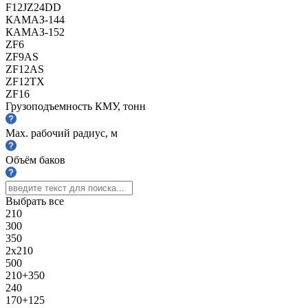
F12JZ24DD
КАМАЗ-144
КАМАЗ-152
ZF6
ZF9AS
ZF12AS
ZF12TX
ZF16
Грузоподъемность КМУ, тонн
Max. рабочий радиус, м
Объём баков
Выбрать все
210
300
350
2х210
500
210+350
240
170+125