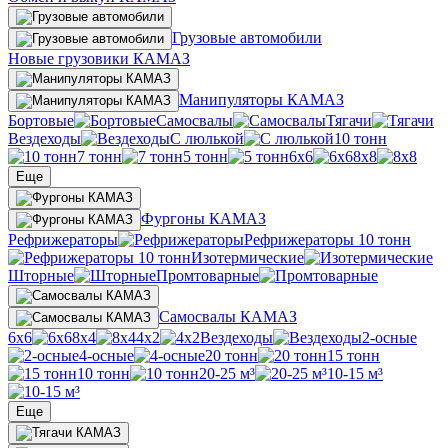
Грузовые автомобили
Новые грузовики КАМАЗ
Манипуляторы КАМАЗ
Бортовые
Самосвалы
Тягачи
Вездеходы
С люлькой
10 тонн
7 тонн
5 тонн
6х6
8х8
Еще
Фургоны КАМАЗ
Рефрижераторы
Рефрижераторы 10 тонн
Изотермические
Шторные
Промтоварные
Самосвалы КАМАЗ
6х6
8х4
4х2
Вездеходы
2-осные
4-осные
20 тонн
15 тонн
10 тонн
20-25 м³
10-15 м³
Еще