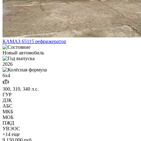
КАМАЗ 65115 рефрижератор
Новый автомобиль
2026
6х4
300, 310, 340 л.с.
ГУР
ДЗК
АБС
МКБ
МОБ
ПЖД
УВЭОС
+14 еще
9 150 000 руб.