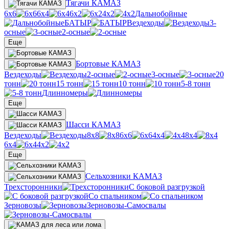
Тягачи КАМАЗ
6х6
6х4
6х2
4х2
Дальнобойные
БАТЫР
Вездеходы
3-
осные
2-осные
Еще
Бортовые КАМАЗ
Вездеходы
2-осные
3-осные
20
тонн
15 тонн
10 тонн
5-8 тонн
Длинномеры
Еще
Шасси КАМАЗ
Вездеходы
8х8
6х6
4х4
8х4
6х4
4х2
Еще
Сельхозники КАМАЗ
Трехсторонники
С боковой разгрузкой
Со спальником
Зерновозы
Зерновозы-Самосвалы