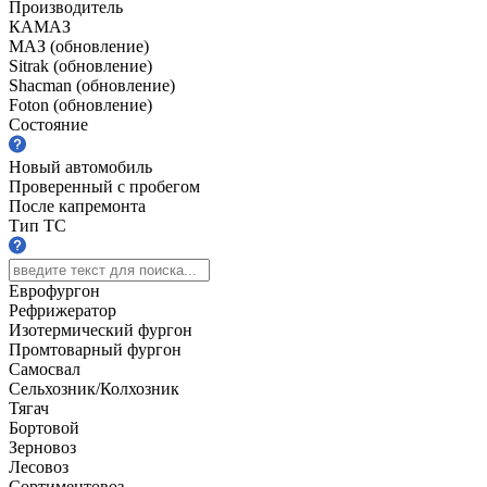
Производитель
КАМАЗ
МАЗ (обновление)
Sitrak (обновление)
Shacman (обновление)
Foton (обновление)
Состояние
Новый автомобиль
Проверенный с пробегом
После капремонта
Тип ТС
Еврофургон
Рефрижератор
Изотермический фургон
Промтоварный фургон
Самосвал
Сельхозник/Колхозник
Тягач
Бортовой
Зерновоз
Лесовоз
Сортиментовоз