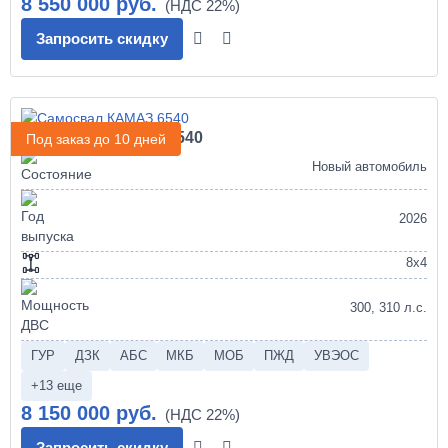
8 550 000 руб.
Запросить скидку
Самосвал КАМАЗ 6540
Под заказ до 10 дней
Новый автомобиль
2026
8х4
300, 310 л.с.
ГУР
ДЗК
АБС
МКБ
МОБ
ПЖД
УВЭОС
+13 еще
8 150 000 руб.
Запросить скидку