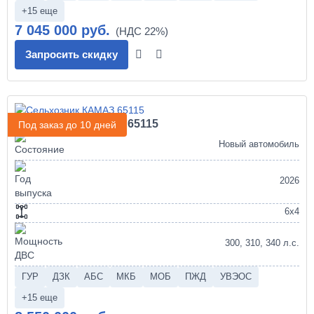
+15 еще
7 045 000 руб.
Запросить скидку
Сельхозник КАМАЗ 65115
Под заказ до 10 дней
Новый автомобиль
2026
6х4
300, 310, 340 л.с.
ГУР
ДЗК
АБС
МКБ
МОБ
ПЖД
УВЭОС
+15 еще