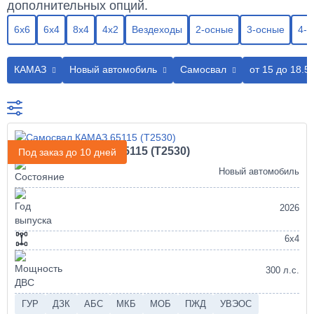
дополнительных опций.
6х6
6х4
8х4
4х2
Вездеходы
2-осные
3-осные
4-о
КАМАЗ
Новый автомобиль
Самосвал
от 15 до 18.5
Самосвал КАМАЗ 65115 (Т2530)
Под заказ до 10 дней
Новый автомобиль
2026
6х4
300 л.с.
ГУР
ДЗК
АБС
МКБ
МОБ
ПЖД
УВЭОС