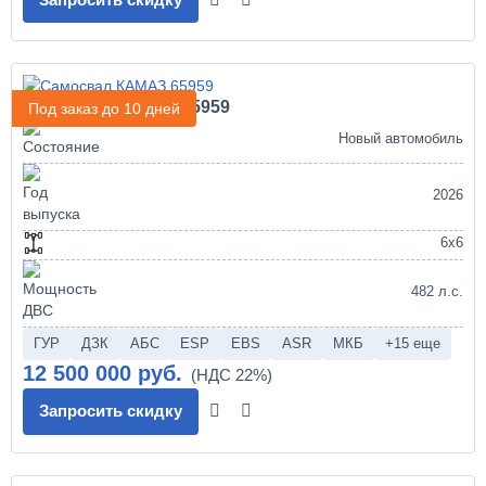
Самосвал КАМАЗ 65959
Под заказ до 10 дней
Новый автомобиль
2026
6х6
482 л.с.
ГУР
ДЗК
АБС
ESP
EBS
ASR
МКБ
+15 еще
12 500 000 руб.
Запросить скидку