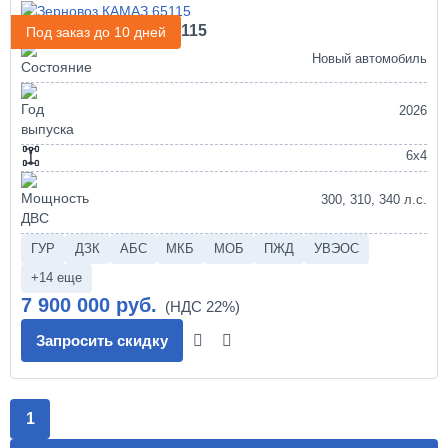
Зерновоз КАМАЗ 65115
Под заказ до 10 дней
Новый автомобиль
2026
6х4
300, 310, 340 л.с.
ГУР
ДЗК
АБС
МКБ
МОБ
ПЖД
УВЭОС
+14 еще
7 900 000 руб.
Запросить скидку
1