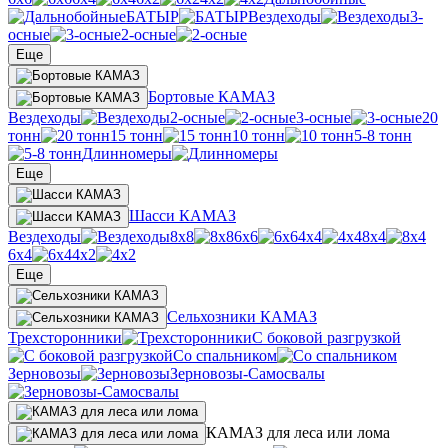
БАТЫР
Вездеходы
3-
осные
2-осные
Еще
Бортовые КАМАЗ
Вездеходы
2-осные
3-осные
20
тонн
15 тонн
10 тонн
5-8 тонн
Длинномеры
Еще
Шасси КАМАЗ
Вездеходы
8х8
6х6
4х4
8х4
6х4
4х2
Еще
Сельхозники КАМАЗ
Трехсторонники
С боковой разгрузкой
Со спальником
Зерновозы
Зерновозы-Самосвалы
КАМАЗ для леса или лома