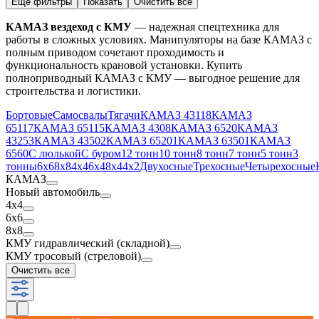
Ещё фильтры
Показать
Очистить все
КАМАЗ вездеход с КМУ
— надежная спецтехника для
работы в сложных условиях. Манипуляторы на базе КАМАЗ с
полным приводом сочетают проходимость и
функциональность крановой установки. Купить
полноприводный КАМАЗ с КМУ — выгодное решение для
строительства и логистики.
Бортовые
Самосвалы
Тягачи
КАМАЗ 43118
КАМАЗ
65117
КАМАЗ 65115
КАМАЗ 4308
КАМАЗ 6520
КАМАЗ
43253
КАМАЗ 43502
КАМАЗ 65201
КАМАЗ 63501
КАМАЗ
6560
С люлькой
С буром
12 тонн
10 тонн
8 тонн
7 тонн
5 тонн
3
тонны
6х6
8х8
4х4
6х4
8х4
4х2
Двухосные
Трехосные
Четырехосные
КАМАЗ
Новый автомобиль
4х4
6х6
8х8
КМУ гидравлический (складной)
КМУ тросовый (стреловой)
Очистить все