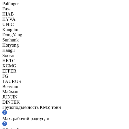
Palfinger
Fassi
HIAB
HYVA
UNIC
Kanglim
DongYang
Sunhunk
Horyong
Hangil
Soosan
HKTC
XCMG
EFFER
FG
TAURUS
Велмаш
Майман
JUNJIN
DINTEK
Грузоподъемность КМУ, тонн
Max. рабочий радиус, м