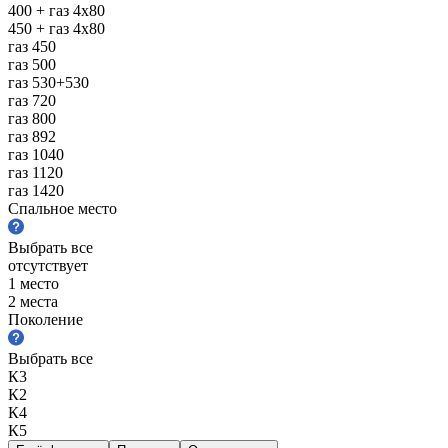
400 + газ 4х80
450 + газ 4х80
газ 450
газ 500
газ 530+530
газ 720
газ 800
газ 892
газ 1040
газ 1120
газ 1420
Спальное место
Выбрать все
отсутствует
1 место
2 места
Поколение
Выбрать все
К3
К2
К4
К5