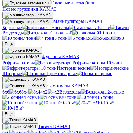
Грузовые автомобили
Новые грузовики КАМАЗ
Манипуляторы КАМАЗ
Бортовые
Самосвалы
Тягачи
Вездеходы
С люлькой
10 тонн
7 тонн
5 тонн
6х6
8х8
Еще
Фургоны КАМАЗ
Рефрижераторы
Рефрижераторы 10 тонн
Изотермические
Шторные
Промтоварные
Самосвалы КАМАЗ
6х6
8х4
4х2
Вездеходы
2-осные
4-осные
20 тонн
15 тонн
10 тонн
20-25 м³
10-15 м³
Еще
Тягачи КАМАЗ
6х6
6х4
6х2
4х2
Дальнобойные