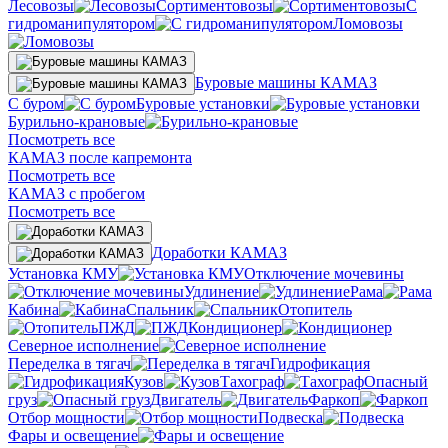
Лесовозы
Сортиментовозы
С
гидроманипулятором
Ломовозы
Буровые машины КАМАЗ
С буром
Буровые установки
Бурильно-крановые
Посмотреть все
КАМАЗ после капремонта
Посмотреть все
КАМАЗ с пробегом
Посмотреть все
Доработки КАМАЗ
Установка КМУ
Отключение мочевины
Удлинение
Рама
Кабина
Спальник
Отопитель
ПЖД
Кондиционер
Северное исполнение
Переделка в тягач
Гидрофикация
Кузов
Тахограф
Опасный
груз
Двигатель
Фаркоп
Отбор мощности
Подвеска
Фары и освещение