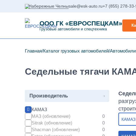
Набережные Челны
sale@esk-auto.ru
+7 (855) 278-33
ООО ГК «ЕВРОСПЕЦКАМ»
Ка
Грузовые автомобили и спецтехника
Главная
Каталог грузовых автомобилей
Автомобил
Седельные тягачи КАМА
Седел
Производитель
разгру
строит
КАМАЗ
МАЗ (обновление)
КАМАЗ
Sitrak (обновление)
Shacman (обновление)