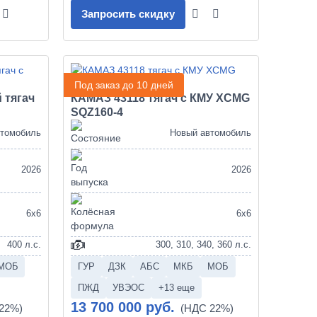
Запросить скидку
Под заказ до 10 дней
 тягач
КАМАЗ 43118 тягач с КМУ XCMG
SQZ160-4
втомобиль
Новый автомобиль
2026
2026
6х6
6х6
400 л.с.
300, 310, 340, 360 л.с.
МОБ
ГУР
ДЗК
АБС
МКБ
МОБ
ПЖД
УВЭОС
+13 еще
13 700 000 руб.