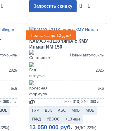
Запросить скидку
Под заказ до 10 дней
У
КАМАЗ 43118 тягач с КМУ
Инман ИМ 150
втомобиль
Новый автомобиль
2026
2026
6х6
6х6
, 360 л.с.
300, 310, 340, 360 л.с.
МОБ
ГУР
ДЗК
АБС
МКБ
МОБ
ПЖД
УВЭОС
+13 еще
13 050 000 руб.