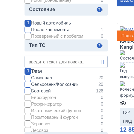
Foton (обновление)
КАМАЗ
Состояние
Новый автомобиль
После капремонта
Под за
Проверенный с пробегом
КАМАЗ
Тип ТС
Kangl
Тягач
Самосвал
Сельхозник/Колхозник
Бортовой
Еврофургон
Рефрижератор
Изотермический фургон
ГУР
Промтоварный фургон
ПЖД
Зерновоз
12 8
Лесовоз