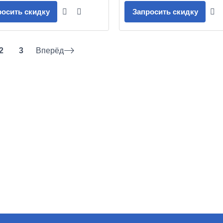
росить скидку
Запросить скидку
2
3
Вперёд