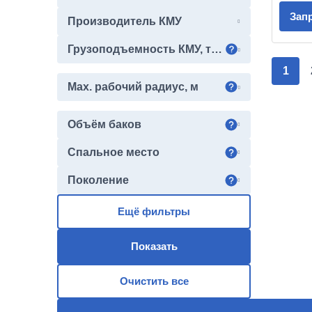
65224
Зап
Производитель КМУ
6540
6560
Грузоподъемность КМУ, тонн
6580
1
65801
Max. рабочий радиус, м
65802
65658
65659
Объём баков
65806
6595
Спальное место
65952
65951
Поколение
65954
65955
Ещё фильтры
65958
65959
Показать
Очистить все