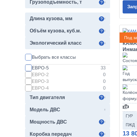
53251
Грузоподъемность, т
Зап
5350
53504
Длина кузова, мм
53605
5387
Объём кузова, куб.м.
54115
Под за
5490
Экологический класс
КАМАЗ
54901
Инма
54902
Выбрать все классы
55111
ЕВРО-5
63501
ЕВРО-2
6460
ЕВРО-3
65111
ЕВРО-4
65117
65201
Тип двигателя
65206
65207
Модель ДВС
65208
ГУР
65209
Мощность ДВС
ПЖД
6522
13 8
Коробка передач
65222