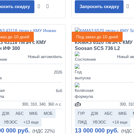
росить скидку
Запросить скидку
каз до 10 дней
Под заказ до 10 дней
 43118 тягач с КМУ
КАМАЗ 6520 тягач с КМУ
н ИФ 300
Soosan SCS 736 L2
Новый автомобиль
Новый а
2026
6х6
300, 310, 340, 360 л.с.
300, 310
ДЗК
АБС
МКБ
МОБ
ГУР
ДЗК
АБС
МКБ
УВЭОС
+13 еще
ПЖД
УВЭОС
+14 еще
00 000 руб.
13 000 000 руб.