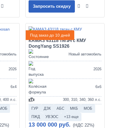
Запросить скидку
Под заказ до 10 дней
КАМАЗ 43118 тягач с КМУ
DongYang SS1926
втомобиль
Новый автомобиль
2026
2026
6х4
6х6
, 400 л.с.
300, 310, 340, 360 л.с.
МОБ
ГУР
ДЗК
АБС
МКБ
МОБ
ПЖД
УВЭОС
+13 еще
13 000 000 руб.