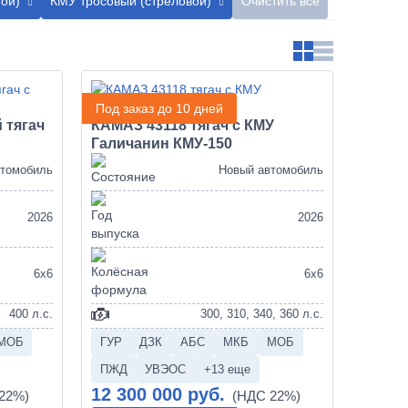
ой)
КМУ тросовый (стреловой)
Очистить все
Под заказ до 10 дней
 тягач
КАМАЗ 43118 тягач с КМУ
Галичанин КМУ-150
втомобиль
Новый автомобиль
2026
2026
6х6
6х6
400 л.с.
300, 310, 340, 360 л.с.
МОБ
ГУР
ДЗК
АБС
МКБ
МОБ
ПЖД
УВЭОС
+13 еще
12 300 000 руб.