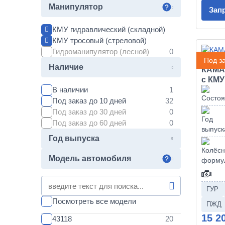
Сортиментовоз
Манипулятор
Зап
Ломовоз
Трубовоз
КМУ гидравлический (складной)
Буровая установка
КМУ тросовый (стреловой)
БКМ (Ямобур)
Гидроманипулятор (лесной)
Шасси
Под за
Наличие
КАМАЗ
с КМУ
В наличии
Под заказ до 10 дней
Под заказ до 30 дней
Под заказ до 60 дней
Год выпуска
Модель автомобиля
ГУР
Посмотреть все модели
ПЖД
15 2
43118