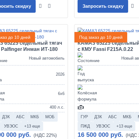
росить скидку
Запросить скидку
каз до 10 дней
Под заказ до 10 дней
 65225 седельный тягач
КАМАЗ 65225 седельный
 Palfinger Инман ИТ-180
с КМУ Fassi F215A.0.22
Новый автомобиль
Новый а
2026
6х6
400 л.с.
ДЗК
АБС
МКБ
МОБ
ГУР
ДЗК
АБС
МКБ
УВЭОС
+13 еще
ПЖД
УВЭОС
+13 еще
00 000 руб.
16 500 000 руб.