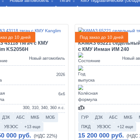
Новый автомобиль
Тягач
КМУ гидравлический (складн
каз до 10 дней
Под заказ до 10 дней
 43118 тягач с КМУ
КАМАЗ 65221 седельный
im KS2056H
с КМУ Инман ИМ 240
Новый автомобиль
Новый а
2026
6х6
300, 310, 340, 360 л.с.
ДЗК
АБС
МКБ
МОБ
ГУР
ДЗК
АБС
МКБ
УВЭОС
+13 еще
ПЖД
УВЭОС
+12 еще
50 000 руб.
15 200 000 руб.