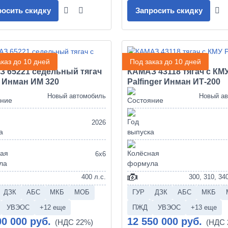
росить скидку
Запросить скидку
каз до 10 дней
Под заказ до 10 дней
 65221 седельный тягач
КАМАЗ 43118 тягач с КМ
 Инман ИМ 320
Palfinger Инман ИТ-200
Новый автомобиль
Новый а
2026
6х6
400 л.с.
300, 310, 340
ДЗК
АБС
МКБ
МОБ
ГУР
ДЗК
АБС
МКБ
УВЭОС
+12 еще
ПЖД
УВЭОС
+13 еще
00 000 руб.
12 550 000 руб.