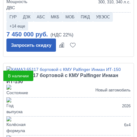
300, 310, 340 л.с.
ГУР
ДЗК
АБС
МКБ
МОБ
ПЖД
УВЭОС
+14 еще
7 450 000 руб.
Запросить скидку
КАМАЗ 65117 бортовой с КМУ Palfinger Инман
В наличии
ИТ-150
Новый автомобиль
2026
6х4