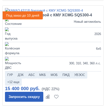
КАМАЗ 43118 бортовой с КМУ XCMG SQS300-4
Под заказ до 10 дней
Новый автомобиль
2026
6х6
300, 310, 340, 360 л.с.
ГУР
ДЗК
АБС
МКБ
МОБ
ПЖД
УВЭОС
+12 еще
15 400 000 руб.
Запросить скидку