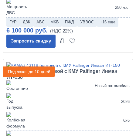
250 л.с.
ГУР
ДЗК
АБС
МКБ
ПЖД
УВЭОС
+16 еще
6 100 000 руб.
Запросить скидку
КАМАЗ 43118 бортовой с КМУ Palfinger Инман
Под заказ до 10 дней
ИТ-150
Новый автомобиль
2026
6х6