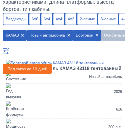
характеристиками: длина платформы, высота
бортов, тип кабины.
Вездеходы
6х6
6х4
4х4
4х2
2-осные
3-осные
4-о
КАМАЗ
Новый автомобиль
Бортовой
Очистить вс
Бортовой автомобиль КАМАЗ 43118 тентованный
Под заказ до 10 дней
Новый автомобиль
2026
6х6
300 л.с.