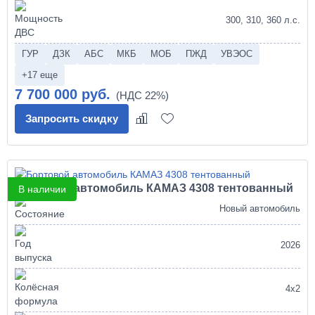
300, 310, 360 л.с.
ГУР
ДЗК
АБС
МКБ
МОБ
ПЖД
УВЭОС
+17 еще
7 700 000 руб.
Запросить скидку
Бортовой автомобиль КАМАЗ 4308 тентованный
В наличии
Новый автомобиль
2026
4х2