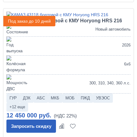
КАМАЗ 43118 бортовой с КМУ Horyong HRS 216
Под заказ до 10 дней
Новый автомобиль
2026
6х6
300, 310, 340, 360 л.с.
ГУР
ДЗК
АБС
МКБ
МОБ
ПЖД
УВЭОС
+12 еще
12 450 000 руб.
Запросить скидку