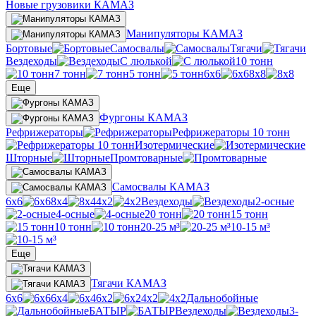
Новые грузовики КАМАЗ
Манипуляторы КАМАЗ
Бортовые
Самосвалы
Тягачи
Вездеходы
С люлькой
10 тонн
7 тонн
5 тонн
6х6
8х8
Еще
Фургоны КАМАЗ
Рефрижераторы
Рефрижераторы 10 тонн
Изотермические
Шторные
Промтоварные
Самосвалы КАМАЗ
6х6
8х4
4х2
Вездеходы
2-осные
4-осные
20 тонн
15 тонн
10 тонн
20-25 м³
10-15 м³
Еще
Тягачи КАМАЗ
6х6
6х4
6х2
4х2
Дальнобойные
БАТЫР
Вездеходы
3-