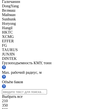
Галичанин
DongYang
Велмаш
Майман
Sunhunk
Horyong
Hangil
HKTC
XCMG
EFFER
FG
TAURUS
JUNJIN
DINTEK
Грузоподъемность КМУ, тонн
Max. рабочий радиус, м
Объём баков
Выбрать все
210
350