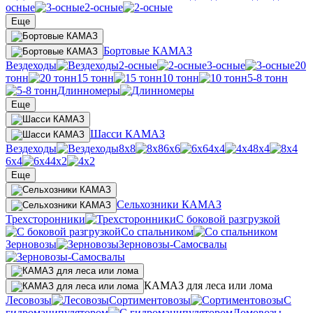
осные
2-осные
Еще
Бортовые КАМАЗ
Вездеходы
2-осные
3-осные
20
тонн
15 тонн
10 тонн
5-8 тонн
Длинномеры
Еще
Шасси КАМАЗ
Вездеходы
8х8
6х6
4х4
8х4
6х4
4х2
Еще
Сельхозники КАМАЗ
Трехсторонники
С боковой разгрузкой
Со спальником
Зерновозы
Зерновозы-Самосвалы
КАМАЗ для леса или лома
Лесовозы
Сортиментовозы
С
гидроманипулятором
Ломовозы