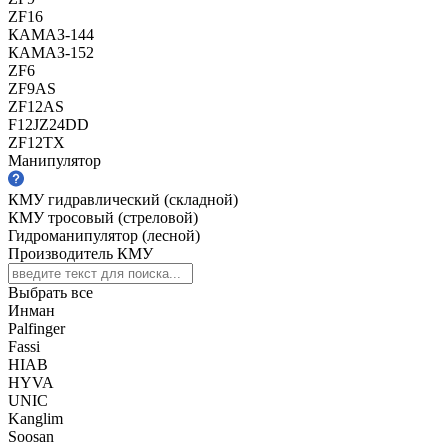
ZF16
КАМАЗ-144
КАМАЗ-152
ZF6
ZF9AS
ZF12AS
F12JZ24DD
ZF12TX
Манипулятор
КМУ гидравлический (складной)
КМУ тросовый (стреловой)
Гидроманипулятор (лесной)
Производитель КМУ
Выбрать все
Инман
Palfinger
Fassi
HIAB
HYVA
UNIC
Kanglim
Soosan