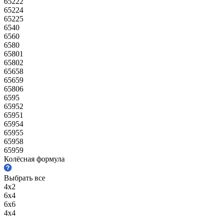
65222
65224
65225
6540
6560
6580
65801
65802
65658
65659
65806
6595
65952
65951
65954
65955
65958
65959
Колёсная формула
Выбрать все
4х2
6х4
6х6
4х4