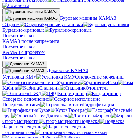
Буровые машины КАМАЗ
С буром
Буровые установки
Бурильно-крановые
Посмотреть все
КАМАЗ после капремонта
Посмотреть все
КАМАЗ с пробегом
Посмотреть все
Доработки КАМАЗ
Установка КМУ
Отключение мочевины
Удлинение
Рама
Кабина
Спальник
Отопитель
ПЖД
Кондиционер
Северное исполнение
Переделка в тягач
Гидрофикация
Кузов
Тахограф
Опасный
груз
Двигатель
Фаркоп
Отбор мощности
Подвеска
Фары и освещение
Топливный бак
Система смазки
Лебедка