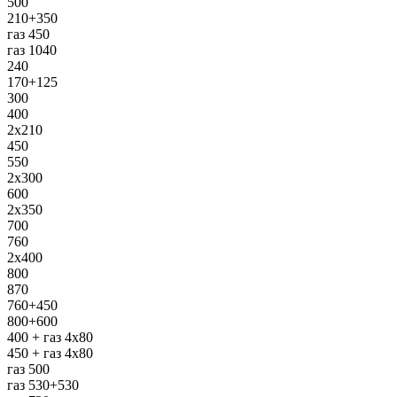
500
210+350
газ 450
газ 1040
240
170+125
300
400
2х210
450
550
2х300
600
2х350
700
760
2х400
800
870
760+450
800+600
400 + газ 4х80
450 + газ 4х80
газ 500
газ 530+530