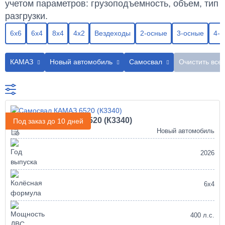
учетом параметров: грузоподъемность, объем, тип
разгрузки.
6х6
6х4
8х4
4х2
Вездеходы
2-осные
3-осные
4-о
КАМАЗ
Новый автомобиль
Самосвал
Очистить все
Самосвал КАМАЗ 6520 (К3340)
Под заказ до 10 дней
Новый автомобиль
2026
6х4
400 л.с.