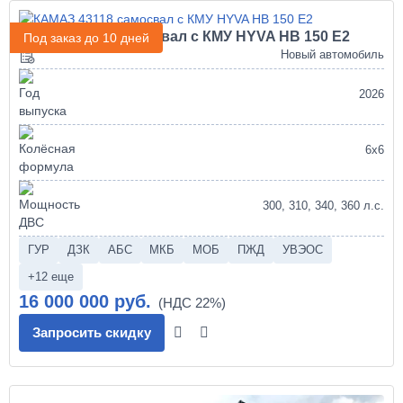
КАМАЗ 43118 самосвал с КМУ HYVA HB 150 E2
Под заказ до 10 дней
Новый автомобиль
2026
6х6
300, 310, 340, 360 л.с.
ГУР
ДЗК
АБС
МКБ
МОБ
ПЖД
УВЭОС
+12 еще
16 000 000 руб.
Запросить скидку