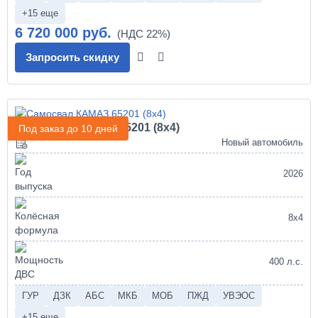
+15 еще
6 720 000 руб.
Запросить скидку
Самосвал КАМАЗ 65201 (8х4)
Под заказ до 10 дней
Новый автомобиль
2026
8х4
400 л.с.
ГУР
ДЗК
АБС
МКБ
МОБ
ПЖД
УВЭОС
+15 еще