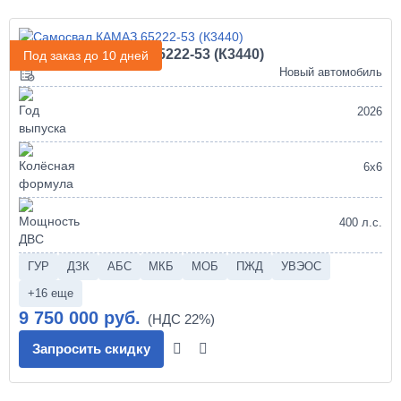
Самосвал КАМАЗ 65222-53 (К3440)
Под заказ до 10 дней
Новый автомобиль
2026
6х6
400 л.с.
ГУР
ДЗК
АБС
МКБ
МОБ
ПЖД
УВЭОС
+16 еще
9 750 000 руб.
Запросить скидку