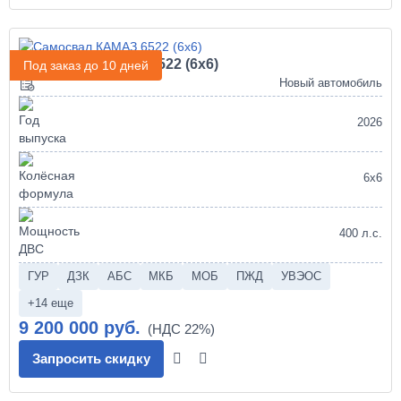
Самосвал КАМАЗ 6522 (6х6)
Под заказ до 10 дней
Новый автомобиль
2026
6х6
400 л.с.
ГУР
ДЗК
АБС
МКБ
МОБ
ПЖД
УВЭОС
+14 еще
9 200 000 руб.
Запросить скидку