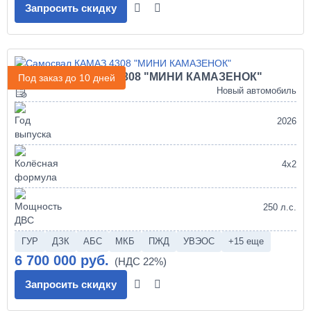
Запросить скидку
Самосвал КАМАЗ 4308 "МИНИ КАМАЗЕНОК"
Под заказ до 10 дней
Новый автомобиль
2026
4х2
250 л.с.
ГУР
ДЗК
АБС
МКБ
ПЖД
УВЭОС
+15 еще
6 700 000 руб.
Запросить скидку