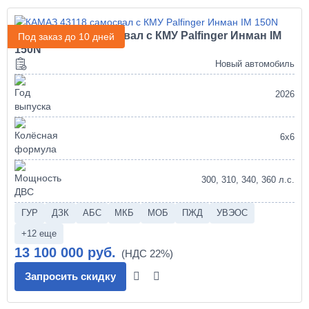
КАМАЗ 43118 самосвал с КМУ Palfinger Инман IM
Под заказ до 10 дней
150N
Новый автомобиль
2026
6х6
300, 310, 340, 360 л.с.
ГУР
ДЗК
АБС
МКБ
МОБ
ПЖД
УВЭОС
+12 еще
13 100 000 руб.
Запросить скидку