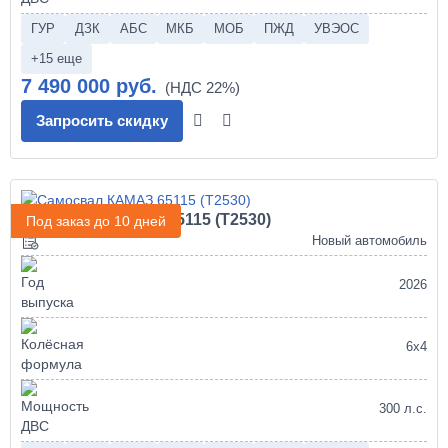
ГУР
ДЗК
АБС
МКБ
МОБ
ПЖД
УВЭОС
+15 еще
7 490 000 руб.
Запросить скидку
Самосвал КАМАЗ 65115 (Т2530)
Под заказ до 10 дней
Новый автомобиль
2026
6х4
300 л.с.