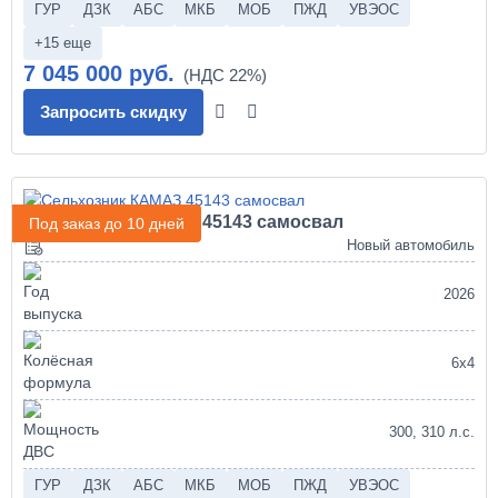
ГУР
ДЗК
АБС
МКБ
МОБ
ПЖД
УВЭОС
+15 еще
7 045 000 руб.
Запросить скидку
Сельхозник КАМАЗ 45143 самосвал
Под заказ до 10 дней
Новый автомобиль
2026
6х4
300, 310 л.с.
ГУР
ДЗК
АБС
МКБ
МОБ
ПЖД
УВЭОС