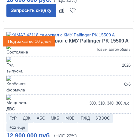
Запросить скидку
КАМАЗ 43118 самосвал с КМУ Palfinger PK 15500 A
Под заказ до 10 дней
Новый автомобиль
2026
6х6
300, 310, 340, 360 л.с.
ГУР
ДЗК
АБС
МКБ
МОБ
ПЖД
УВЭОС
+12 еще
12 900 000 руб.