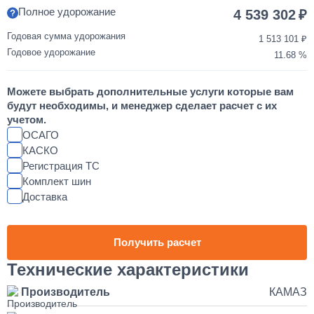
850 000
Полное удорожание
4 539 302
от 2 до 3 дней
Годовая сумма удорожания
1 513 101
Годовое удорожание
11.68
Шумоизоляция кабины и двигателя КАМАЗ
Можете выбрать дополнительные услуги которые вам
55 000
будут необходимы, и менеджер сделает расчет с их
учетом.
от 2 до 3 дней
ОСАГО
КАСКО
Регистрация ТС
Установка магнитолы и динамиков в КАМАЗ
Комплект шин
Доставка
25 000
1 день
Получить расчет
Наращивание кузова и бортов на КАМАЗ
Технические характеристики
Производитель
КАМАЗ
150 000