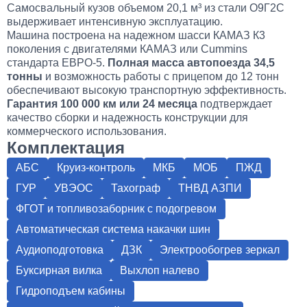
Самосвальный кузов объемом 20,1 м³ из стали О9Г2С
выдерживает интенсивную эксплуатацию.
Машина построена на надежном шасси КАМАЗ К3
поколения с двигателями КАМАЗ или Cummins
стандарта ЕВРО-5.
Полная масса автопоезда 34,5
тонны
и возможность работы с прицепом до 12 тонн
обеспечивают высокую транспортную эффективность.
Гарантия 100 000 км или 24 месяца
подтверждает
качество сборки и надежность конструкции для
коммерческого использования.
Комплектация
АБС
Круиз-контроль
МКБ
МОБ
ПЖД
ГУР
УВЭОС
Тахограф
ТНВД АЗПИ
ФГОТ и топливозаборник с подогревом
Автоматическая система накачки шин
Аудиоподготовка
ДЗК
Электрообогрев зеркал
Буксирная вилка
Выхлоп налево
Гидроподъем кабины