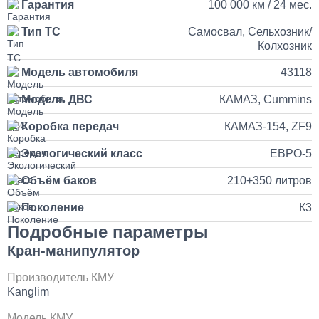
Гарантия
100 000 км / 24 мес.
от 5 до 10 дней
Тип ТС
Самосвал, Сельхозник/
Колхозник
Установка и подключение рации с антенной на КАМАЗ
Модель автомобиля
43118
35 000
Модель ДВС
КАМАЗ, Cummins
1 день
Коробка передач
КАМАЗ-154, ZF9
Установка продувочного пистолета в кабину
Экологический класс
ЕВРО-5
Объём баков
210+350 литров
3 500
Поколение
К3
1 день
Подробные параметры
Кран-манипулятор
Установка и замена компрессора КАМАЗ
Производитель КМУ
30 000
Kanglim
1 день
Модель КМУ