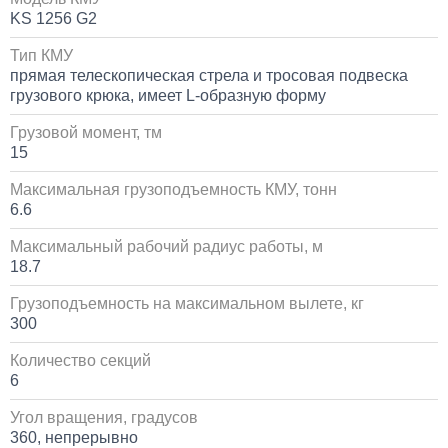
KS 1256 G2
Установка системы контроля положения
Тип КМУ
самосвального кузова
прямая телескопическая стрела и тросовая подвеска
грузового крюка, имеет L-образную форму
10 000
Грузовой момент, тм
1 день
15
Максимальная грузоподъемность КМУ, тонн
Установка сдвоенной двухрядной кабины с
увеличенным салоном
6.6
Максимальный рабочий радиус работы, м
1 700 000
18.7
от 5 до 10 дней
Грузоподъемность на максимальном вылете, кг
300
Установка пневмоподвески на воздушных подушках
Количество секций
на КАМАЗ
6
60 000
Угол вращения, градусов
360, непрерывно