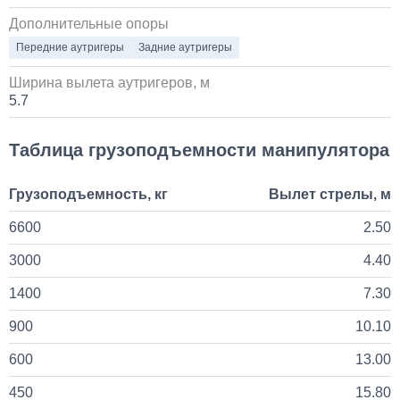
1 день
Дополнительные опоры
Установка стояночного кондиционера JUKOOL FT-
Передние аутригеры
Задние аутригеры
TAC-PI09 на крышу
Ширина вылета аутригеров, м
80 000
5.7
1 день
Таблица грузоподъемности манипулятора
Установка Bi-LED линз в фары КАМАЗ
Грузоподъемность, кг
Вылет стрелы, м
45 000
6600
2.50
3000
4.40
1 день
1400
7.30
900
10.10
600
13.00
450
15.80