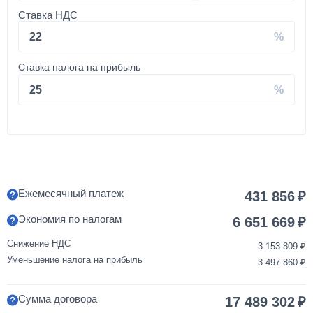
Ставка НДС
350 000
22
от 2 до 3 дней
Ставка налога на прибыль
Установка запасного колеса на КАМАЗ
25
40 000
1 день
Покраска кабины КАМАЗ
Ежемесячный платеж
431 856
Экономия по налогам
120 000
6 651 669
Снижение НДС
3 153 809
от 3 до 5 дней
Уменьшение налога на прибыль
3 497 860
Переделка двигателя КАМАЗ ЕВРО-3/4/5 на ЕВРО-2
Сумма договора
17 489 302