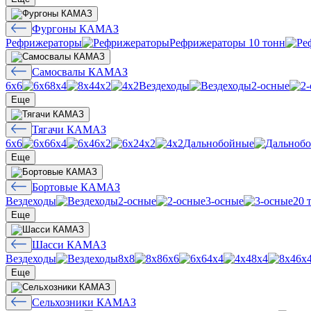
Фургоны КАМАЗ
Рефрижераторы
Рефрижераторы 10 тонн
Самосвалы КАМАЗ
6х6
8х4
4х2
Вездеходы
2-осные
Еще
Тягачи КАМАЗ
6х6
6х4
6х2
4х2
Дальнобойные
Еще
Бортовые КАМАЗ
Вездеходы
2-осные
3-осные
20 
Еще
Шасси КАМАЗ
Вездеходы
8х8
6х6
4х4
8х4
6х
Еще
Сельхозники КАМАЗ