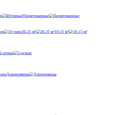
е
Промтоварные
нн
20-25 м³
10-15 м³
2-осные
Длинномеры