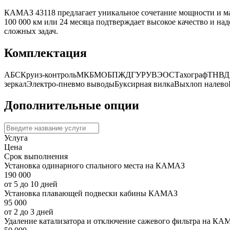
КАМАЗ 43118 предлагает уникальное сочетание мощности и ма
100 000 км или 24 месяца подтверждает высокое качество и 
сложных задач.
Комплектация
АБС
Круиз-контроль
МКБ
МОБ
ПЖД
ГУР
УВЭОС
Тахограф
ТНВД
зеркал
Электро-пневмо выводы
Буксирная вилка
Выхлоп налево
Дополнительные опции
Услуга
Цена
Срок выполнения
Установка одинарного спального места на КАМАЗ
190 000
от 5 до 10 дней
Установка плавающей подвески кабины КАМАЗ
95 000
от 2 до 3 дней
Удаление катализатора и отключение сажевого фильтра на КА