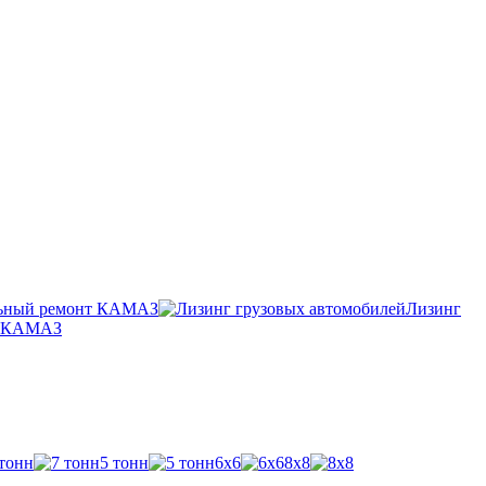
ьный ремонт КАМАЗ
Лизинг
п КАМАЗ
 тонн
5 тонн
6х6
8х8