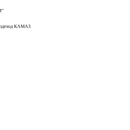
И"
вездеход КАМАЗ