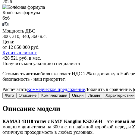
2026
Колёсная формула
6х6
Мощность ДВС
300, 310, 340, 360 л.с.
Цена:
от 12 850 000 руб.
Купить в лизинг
428 521 руб. в мес.
Получить консультацию специалиста
Стоимость автомобиля включает
НДС 22%
и доставку в
Набер
безопасность - наш приоритет.
Распечатать
Коммерческое предложение
Добавить в сравнение
Д
Фото
Описание
Комплектация
Опции
Лизинг
Характеристики
Описание модели
КАМАЗ 43118 тягач с КМУ Kanglim KS2056H
– это
новый а
мощным двигателем на 300 л.с. и надёжной коробкой передач
Z
отличную проходимость в любых условиях.