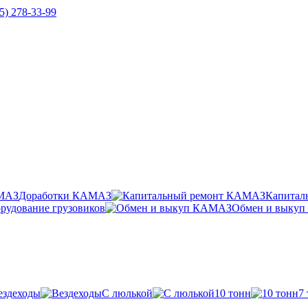
5) 278-33-99
Доработки КАМАЗ
Капитал
рудование грузовиков
Обмен и выку
ездеходы
С люлькой
10 тонн
7