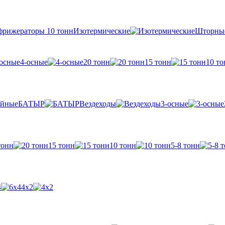
Изотермические
Шторны
4-осные
20 тонн
15 тонн
10 то
БАТЫР
Вездеходы
3-осные
тонн
15 тонн
10 тонн
5-8 тонн
4
4х2