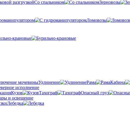
Со спальником
Зерновозы
романипулятором
Ломовозы
ильно-крановые
Удлинение
Рама
Кабина
Кузов
Тахограф
Опасный груз
Лебедка