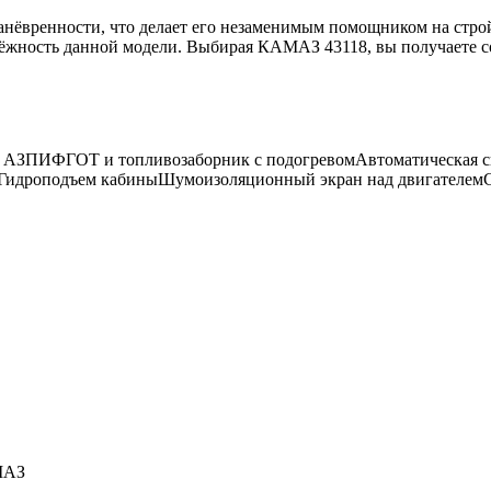
нёвренности, что делает его незаменимым помощником на строй
надёжность данной модели. Выбирая КАМАЗ 43118, вы получаете
 АЗПИ
ФГОТ и топливозаборник с подогревом
Автоматическая с
Гидроподъем кабины
Шумоизоляционный экран над двигателем
МАЗ