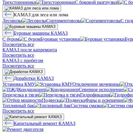
Трехсторонники
С боковой разгрузкой
КАМАЗ для леса или лома
Лесовозы
Сортиментовозы
С гид
Буровые машины КАМАЗ
С буром
Буровые установки
Бур
Посмотреть все
КАМАЗ после капремонта
Посмотреть все
КАМАЗ с пробегом
Посмотреть все
Доработки КАМАЗ
Установка КМУ
Отключение мочевины
Кондиционер
Северное исполнение
Переделка в тягач
Гидрофикация
Подвеска
Фары и освещение
Топливный бак
Система смазки
Посмотреть все
Капитальный ремонт КАМАЗ