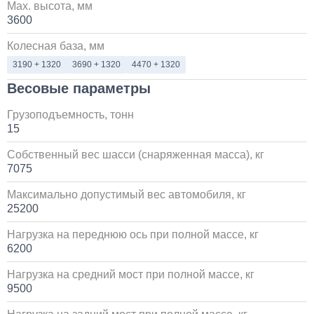
Max. высота, мм
3600
Установка стояночного кондиционера JUKOOL FT-
TAC-PI09 на крышу
Колесная база, мм
3190 + 1320
3690 + 1320
4470 + 1320
80 000
Весовые параметры
1 день
Грузоподъемность, тонн
15
Установка Bi-LED линз в фары КАМАЗ
Собственный вес шасси (снаряженная масса), кг
45 000
7075
Максимально допустимый вес автомобиля, кг
1 день
25200
Нагрузка на переднюю ось при полной массе, кг
6200
Нагрузка на средний мост при полной массе, кг
9500