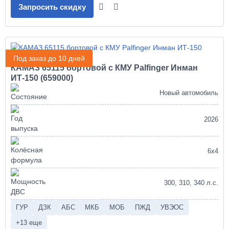
Запросить скидку
Под заказ до 10 дней
КАМАЗ 65115 бортовой с КМУ Palfinger Инман
ИТ-150 (659000)
Новый автомобиль
2026
6х4
300, 310, 340 л.с.
ГУР
ДЗК
АБС
МКБ
МОБ
ПЖД
УВЭОС
+13 еще