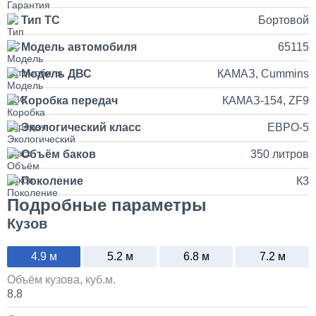
от 5 до 10 дней
Тип ТС
Бортовой
Установка и подключение рации с антенной на КАМАЗ
Модель автомобиля
65115
35 000
Модель ДВС
КАМАЗ, Cummins
Коробка передач
КАМАЗ-154, ZF9
1 день
Экологический класс
ЕВРО-5
Установка продувочного пистолета в кабину
Объём баков
350 литров
3 500
Поколение
К3
Подробные параметры
1 день
Кузов
Установка и замена компрессора КАМАЗ
4.9 м
5.2 м
6.8 м
7.2 м
30 000
Объём кузова, куб.м.
8.8
1 день