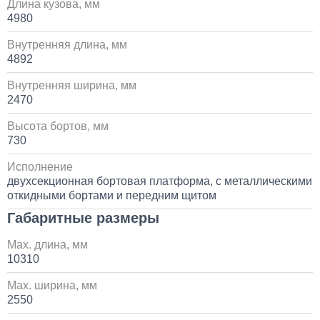
Длина кузова, мм
Установка системы контроля положения
4980
самосвального кузова
Внутренняя длина, мм
4892
10 000
Внутренняя ширина, мм
1 день
2470
Высота бортов, мм
Установка сдвоенной двухрядной кабины с
увеличенным салоном
730
Исполнение
1 700 000
двухсекционная бортовая платформа, с металлическими
откидными бортами и передним щитом
от 5 до 10 дней
Габаритные размеры
Установка пневмоподвески на воздушных подушках
Max. длина, мм
на КАМАЗ
10310
60 000
Max. ширина, мм
2550
1 день