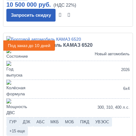
10 500 000 руб.
Запросить скидку
Бортовой автомобиль КАМАЗ 6520
Под заказ до 10 дней
Новый автомобиль
2026
6х4
300, 310, 400 л.с.
ГУР
ДЗК
АБС
МКБ
МОБ
ПЖД
УВЭОС
+15 еще