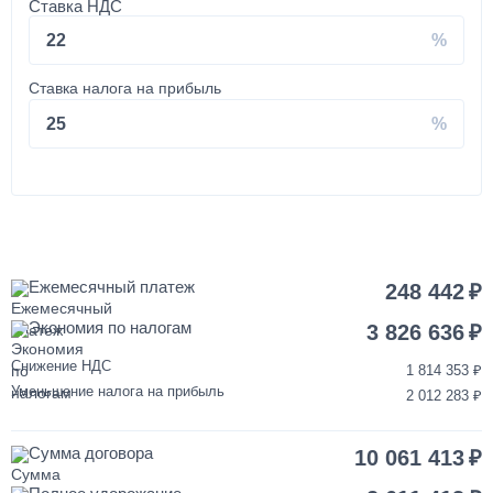
Ставка НДС
350 000
22
от 2 до 3 дней
Ставка налога на прибыль
Установка запасного колеса на КАМАЗ
25
40 000
1 день
Покраска кабины КАМАЗ
Ежемесячный платеж
248 442
Экономия по налогам
120 000
3 826 636
Снижение НДС
1 814 353
от 3 до 5 дней
Уменьшение налога на прибыль
2 012 283
Переделка двигателя КАМАЗ ЕВРО-3/4/5 на ЕВРО-2
Сумма договора
10 061 413
850 000