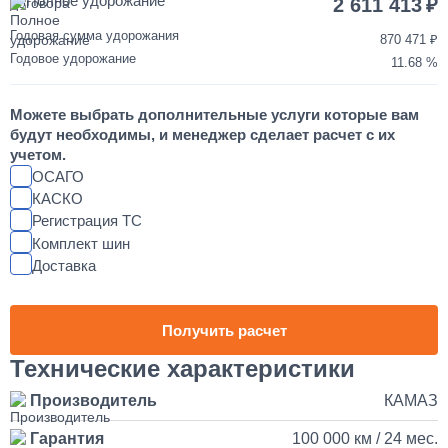
Полное удорожание
2 611 413
от 2 до 3 дней
Годовая сумма удорожания
870 471
Годовое удорожание
11.68
Шумоизоляция кабины и двигателя КАМАЗ
Можете выбрать дополнительные услуги которые вам
55 000
будут необходимы, и менеджер сделает расчет с их
учетом.
от 2 до 3 дней
ОСАГО
КАСКО
Регистрация ТС
Установка магнитолы и динамиков в КАМАЗ
Комплект шин
Доставка
25 000
1 день
Получить расчет
Наращивание кузова и бортов на КАМАЗ
Технические характеристики
Производитель
КАМАЗ
150 000
Гарантия
100 000 км / 24 мес.