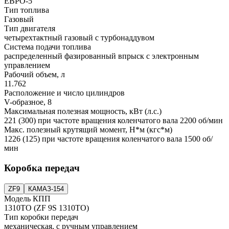
ЕВРО-5
Тип топлива
Газовый
Тип двигателя
четырехтактный газовый с турбонаддувом
Система подачи топлива
распределенный фазированный впрыск с электронным
управлением
Рабочий объем, л
11.762
Расположение и число цилиндров
V-образное, 8
Максимальная полезная мощность, кВт (л.с.)
221 (300) при частоте вращения коленчатого вала 2200 об/мин
Макс. полезный крутящий момент, Н*м (кгс*м)
1226 (125) при частоте вращения коленчатого вала 1500 об/
мин
Коробка передач
ZF9
КАМАЗ-154
Модель КПП
1310TO (ZF 9S 1310TO)
Тип коробки передач
механическая, с ручным управлением