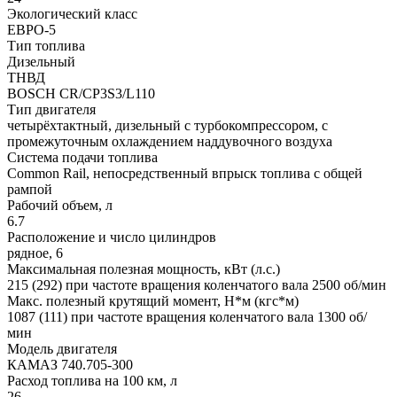
Экологический класс
ЕВРО-5
Тип топлива
Дизельный
ТНВД
BOSCH CR/CP3S3/L110
Тип двигателя
четырёхтактный, дизельный с турбокомпрессором, с
промежуточным охлаждением наддувочного воздуха
Система подачи топлива
Common Rail, непосредственный впрыск топлива с общей
рампой
Рабочий объем, л
6.7
Расположение и число цилиндров
рядное, 6
Максимальная полезная мощность, кВт (л.с.)
215 (292) при частоте вращения коленчатого вала 2500 об/мин
Макс. полезный крутящий момент, Н*м (кгс*м)
1087 (111) при частоте вращения коленчатого вала 1300 об/
мин
Модель двигателя
КАМАЗ 740.705-300
Расход топлива на 100 км, л
26