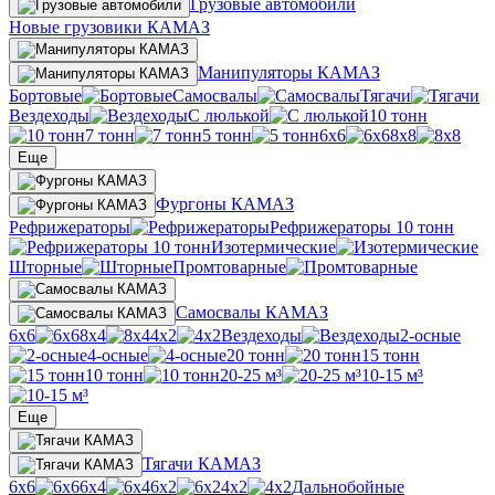
Грузовые автомобили
Новые грузовики КАМАЗ
Манипуляторы КАМАЗ
Бортовые
Самосвалы
Тягачи
Вездеходы
С люлькой
10 тонн
7 тонн
5 тонн
6х6
8х8
Еще
Фургоны КАМАЗ
Рефрижераторы
Рефрижераторы 10 тонн
Изотермические
Шторные
Промтоварные
Самосвалы КАМАЗ
6х6
8х4
4х2
Вездеходы
2-осные
4-осные
20 тонн
15 тонн
10 тонн
20-25 м³
10-15 м³
Еще
Тягачи КАМАЗ
6х6
6х4
6х2
4х2
Дальнобойные