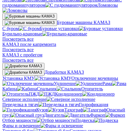
гидроманипулятором
Ломовозы
Буровые машины КАМАЗ
С буром
Буровые установки
Бурильно-крановые
Посмотреть все
КАМАЗ после капремонта
Посмотреть все
КАМАЗ с пробегом
Посмотреть все
Доработки КАМАЗ
Установка КМУ
Отключение мочевины
Удлинение
Рама
Кабина
Спальник
Отопитель
ПЖД
Кондиционер
Северное исполнение
Переделка в тягач
Гидрофикация
Кузов
Тахограф
Опасный
груз
Двигатель
Фаркоп
Отбор мощности
Подвеска
Фары и освещение
Топливный бак
Система смазки