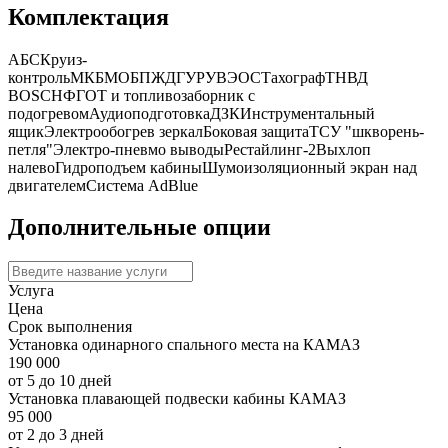
Комплектация
АБС
Круиз-
контроль
МКБ
МОБ
ПЖД
ГУР
УВЭОС
Тахограф
ТНВД
BOSCH
ФГОТ и топливозаборник с
подогревом
Аудиоподготовка
ДЗК
Инструментальный
ящик
Электрообогрев зеркал
Боковая защита
ТСУ "шкворень-
петля"
Электро-пневмо выводы
Рестайлинг-2
Выхлоп
налево
Гидроподъем кабины
Шумоизоляционный экран над
двигателем
Система AdBlue
Дополнительные опции
Услуга
Цена
Срок выполнения
Установка одинарного спального места на КАМАЗ
190 000
от 5 до 10 дней
Установка плавающей подвески кабины КАМАЗ
95 000
от 2 до 3 дней