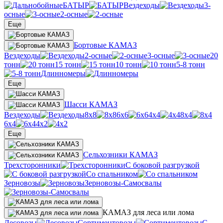
БАТЫР
Вездеходы
3-
осные
2-осные
Еще
Бортовые КАМАЗ
Вездеходы
2-осные
3-осные
20
тонн
15 тонн
10 тонн
5-8 тонн
Длинномеры
Еще
Шасси КАМАЗ
Вездеходы
8х8
6х6
4х4
8х4
6х4
4х2
Еще
Сельхозники КАМАЗ
Трехсторонники
С боковой разгрузкой
Со спальником
Зерновозы
Зерновозы-Самосвалы
КАМАЗ для леса или лома
Лесовозы
Сортиментовозы
С