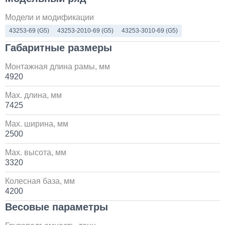
Установка и замена компрессора КАМАЗ
Модели и модификации
43253-69 (G5)
43253-2010-69 (G5)
43253-3010-69 (G5)
30 000
Габаритные размеры
1 день
Монтажная длина рамы, мм
4920
Установка системы контроля положения
самосвального кузова
Max. длина, мм
7425
10 000
Max. ширина, мм
1 день
2500
Max. высота, мм
Установка сдвоенной двухрядной кабины с
увеличенным салоном
3320
Колесная база, мм
1 700 000
4200
Весовые параметры
от 5 до 10 дней