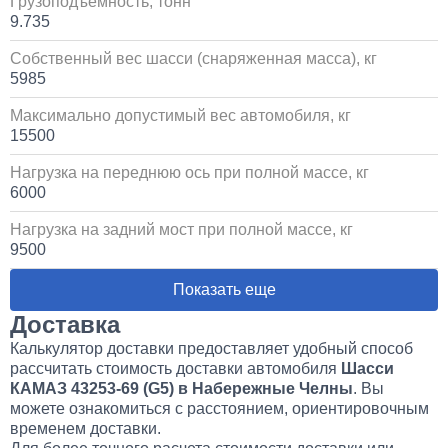
Грузоподъемность, тонн
Установка пневмоподвески на воздушных подушках
9.735
на КАМАЗ
Собственный вес шасси (снаряженная масса), кг
60 000
5985
Максимально допустимый вес автомобиля, кг
1 день
15500
Установка стояночного кондиционера JUKOOL FT-
Нагрузка на переднюю ось при полной массе, кг
TAC-PI09 на крышу
6000
80 000
Нагрузка на задний мост при полной массе, кг
9500
1 день
Показать еще
Установка Bi-LED линз в фары КАМАЗ
Доставка
Калькулятор доставки предоставляет удобный способ
45 000
рассчитать стоимость доставки автомобиля
Шасси
КАМАЗ 43253-69 (G5) в Набережные Челны
. Вы
можете ознакомиться с расстоянием, ориентировочным
1 день
временем доставки.