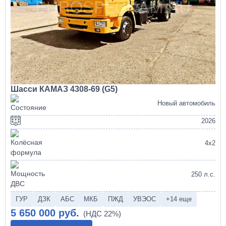
Шасси КАМАЗ 4308-69 (G5)
Новый автомобиль
2026
4х2
250 л.с.
ГУР
ДЗК
АБС
МКБ
ПЖД
УВЭОС
+14 еще
5 650 000 руб.