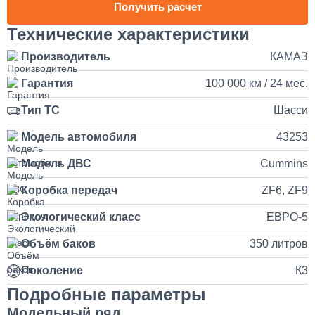
Получить расчет
Наращивание кузова и бортов на КАМАЗ
Технические характеристики
Производитель
КАМАЗ
150 000
Гарантия
100 000 км / 24 мес.
от 5 до 10 дней
Тип ТС
Шасси
Установка и подключение рации с антенной на КАМАЗ
Модель автомобиля
43253
35 000
Модель ДВС
Cummins
Коробка передач
ZF6, ZF9
1 день
Экологический класс
ЕВРО-5
Установка продувочного пистолета в кабину
Объём баков
350 литров
3 500
Поколение
К3
Подробные параметры
1 день
Модельный ряд