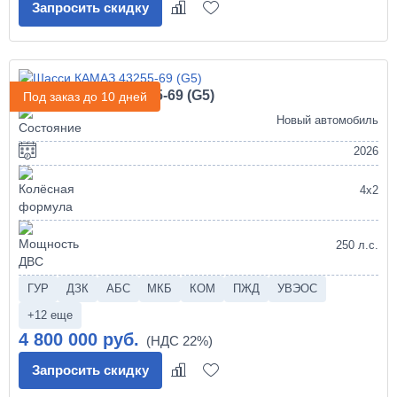
Запросить скидку
Шасси КАМАЗ 43255-69 (G5)
Под заказ до 10 дней
Новый автомобиль
2026
4х2
250 л.с.
ГУР
ДЗК
АБС
МКБ
КОМ
ПЖД
УВЭОС
+12 еще
4 800 000 руб.
Запросить скидку