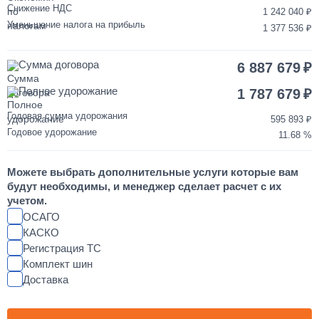
Снижение НДС
1 242 040
от 3 до 5 дней
Уменьшение налога на прибыль
1 377 536
Переделка двигателя КАМАЗ ЕВРО-3/4/5 на ЕВРО-2
Сумма договора
6 887 679
850 000
Полное удорожание
1 787 679
от 2 до 3 дней
Годовая сумма удорожания
595 893
Годовое удорожание
11.68
Шумоизоляция кабины и двигателя КАМАЗ
Можете выбрать дополнительные услуги которые вам
55 000
будут необходимы, и менеджер сделает расчет с их
учетом.
от 2 до 3 дней
ОСАГО
КАСКО
Регистрация ТС
Установка магнитолы и динамиков в КАМАЗ
Комплект шин
Доставка
25 000
1 день