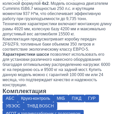
колесной формулой
4х2
. Модель оснащена двигателем
Cummins ISB6.7 мощностью 250 л.с. и крутящим
моментом 937 Н*м, что обеспечивает эффективную
работу при грузоподъемности до 9,735 тонн.
Технические характеристики включают монтажную длину
рамы 4920 мм, колесную базу 4200 мм и максимально
допустимый вес автомобиля 15500 кг.
Комплектация предусматривает коробку передач
ZF6/ZF9, топливные баки объемом 350 литров и
соответствие экологическому классу ЕВРО-5.
Характеристики шасси
позволяют использовать его
для установки различного навесного оборудования
благодаря оптимальному распределению нагрузки: 6000
кг на переднюю ось и 9500 кг на задний мост. Купить
данную модель можно с гарантией 100 000 км или 24
месяца, что подтверждает качество и надежность
конструкции.
Комплектация
АБС
Круиз-контроль
МКБ
ПЖД
ГУР
УВЭОС
ТНВД BOSCH
ФГОТ и топливозаборник с подогревом