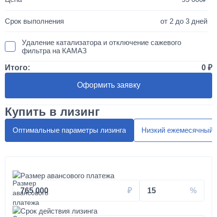
от 2 до 3 дней
Удаление катализатора и отключение сажевого
фильтра на КАМАЗ
Итого:
0
50 000
Оформить заявку
1 день
Купить в лизинг
Установка двухместного спальника с высокой крышей
"МАКСИ"
Оптимальные параметры лизинга
Низкий ежемесячный 
300 000
от 5 до 10 дней
Размер авансового платежа
Установка автоматической системы подкачки колес и
765 000
15
шин на вездеход КАМАЗ
Срок действия лизинга