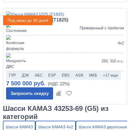
Шасси КАМАЗ 5325 (Т1825)
Под заказ до 30 дней
Проверенный с пробегом
4х2
250, 310 л.с.
ГУР
ДЗК
АБС
ESP
EBS
ASR
МКБ
+17 еще
7 500 000 руб.
Запросить скидку
Шасси КАМАЗ 43253-69 (G5) из
категорий
Шасси КАМАЗ
Шасси КАМАЗ 4х2
Шасси КАМАЗ двухосные