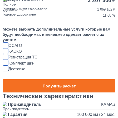
3 207 306
от 2 до 3 дней
Годовая сумма удорожания
1 069 102
Годовое удорожание
11.68
Шумоизоляция кабины и двигателя КАМАЗ
Можете выбрать дополнительные услуги которые вам
55 000
будут необходимы, и менеджер сделает расчет с их
учетом.
от 2 до 3 дней
ОСАГО
КАСКО
Регистрация ТС
Установка магнитолы и динамиков в КАМАЗ
Комплект шин
Доставка
25 000
1 день
Получить расчет
Наращивание кузова и бортов на КАМАЗ
Технические характеристики
Производитель
КАМАЗ
150 000
Гарантия
100 000 км / 24 мес.