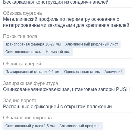
Бескаркасная конструкция из сэндвич-панелей
Установка стояночного кондиционера JUKOOL FT-
Обвязка фургона
TAC-PI09 на крышу
Металлический профиль по периметру основания с
интегрированными закладными для крепления панелей
80 000
Покрытие пола
1 день
Транспортная фанера 18-27 мм
Алюминиевый рифленый лист
Оцинкованная сталь
Наливной пол
Установка Bi-LED линз в фары КАМАЗ
Обшивка дверей
45 000
Плакированный металл, 0,6 мм
Оцинкованная сталь
Алюминий
1 день
Запирающая фурнитура
Оцинкованная/нержавеющая, штанговые запоры PUSH
Задние ворота
Распашные с фиксацией в открытом положении
Обрамление фургона
Оцинкованный уголок 1,5 мм
Алюминиевый профиль