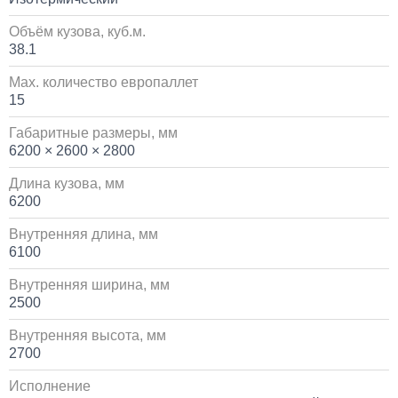
Установка системы контроля положения
Объём кузова, куб.м.
самосвального кузова
38.1
10 000
Max. количество европаллет
15
1 день
Габаритные размеры, мм
6200 × 2600 × 2800
Установка сдвоенной двухрядной кабины с
увеличенным салоном
Длина кузова, мм
6200
1 700 000
Внутренняя длина, мм
от 5 до 10 дней
6100
Внутренняя ширина, мм
Установка пневмоподвески на воздушных подушках
2500
на КАМАЗ
Внутренняя высота, мм
60 000
2700
1 день
Исполнение