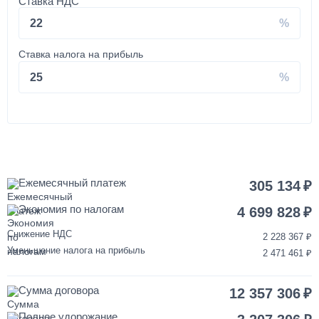
Ставка НДС
350 000
22
от 2 до 3 дней
Ставка налога на прибыль
Покраска кабины КАМАЗ
25
120 000
от 3 до 5 дней
Установка запасного колеса на КАМАЗ
Ежемесячный платеж
305 134
Экономия по налогам
40 000
4 699 828
Снижение НДС
2 228 367
1 день
Уменьшение налога на прибыль
2 471 461
Переделка двигателя КАМАЗ ЕВРО-3/4/5 на ЕВРО-2
Сумма договора
12 357 306
850 000
Полное удорожание