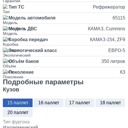
от 5 до 10 дней
Тип ТС
Рефрижератор
Установка и подключение рации с антенной на КАМАЗ
Модель автомобиля
65115
35 000
Модель ДВС
КАМАЗ, Cummins
Коробка передач
КАМАЗ-154, ZF9
1 день
Экологический класс
ЕВРО-5
Установка продувочного пистолета в кабину
Объём баков
350 литров
3 500
Поколение
К3
Подробные параметры
1 день
Кузов
Установка и замена компрессора КАМАЗ
15 паллет
16 паллет
17 паллет
18 паллет
30 000
20 паллет
1 день
Тип фургона
Изотермический