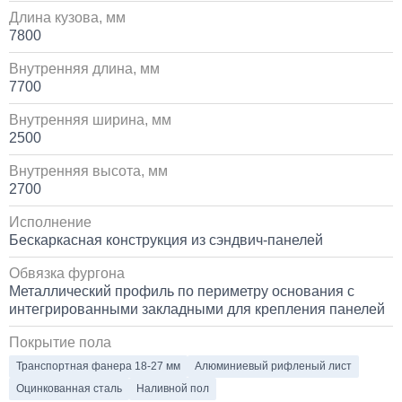
Длина кузова, мм
Установка сдвоенной двухрядной кабины с
увеличенным салоном
7800
Внутренняя длина, мм
1 700 000
7700
от 5 до 10 дней
Внутренняя ширина, мм
2500
Установка пневмоподвески на воздушных подушках
на КАМАЗ
Внутренняя высота, мм
2700
60 000
Исполнение
Бескаркасная конструкция из сэндвич-панелей
1 день
Обвязка фургона
Установка стояночного кондиционера JUKOOL FT-
Металлический профиль по периметру основания с
TAC-PI09 на крышу
интегрированными закладными для крепления панелей
Покрытие пола
80 000
Транспортная фанера 18-27 мм
Алюминиевый рифленый лист
1 день
Оцинкованная сталь
Наливной пол