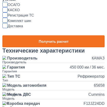
от 2 до 3 дней
ОСАГО
КАСКО
Регистрация ТС
Установка магнитолы и динамиков в КАМАЗ
Комплект шин
Доставка
25 000
1 день
Получить расчет
Наращивание кузова и бортов на КАМАЗ
Технические характеристики
Производитель
КАМАЗ
150 000
Гарантия
450 000 км / 36 мес.
от 5 до 10 дней
Тип ТС
Рефрижератор
Установка и подключение рации с антенной на КАМАЗ
Модель автомобиля
65658
35 000
Модель ДВС
Cummins
Коробка передач
F12JZ24DD
1 день