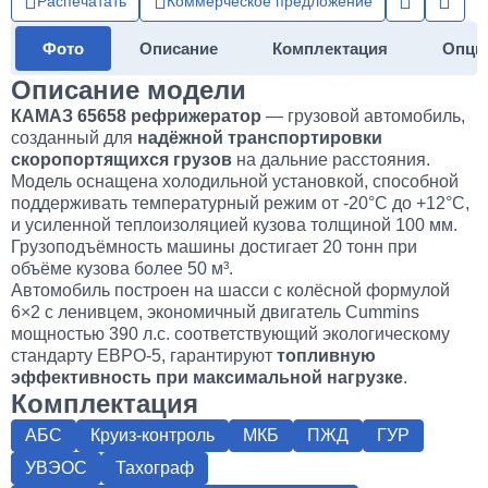
Распечатать
Коммерческое предложение
Фото
Описание
Комплектация
Опци
Описание модели
КАМАЗ 65658 рефрижератор
— грузовой автомобиль,
созданный для
надёжной транспортировки
скоропортящихся грузов
на дальние расстояния.
Модель оснащена холодильной установкой, способной
поддерживать температурный режим от -20°C до +12°C,
и усиленной теплоизоляцией кузова толщиной 100 мм.
Грузоподъёмность машины достигает 20 тонн при
объёме кузова более 50 м³.
Автомобиль построен на шасси с колёсной формулой
6×2 с ленивцем, экономичный двигатель Cummins
мощностью 390 л.с. соответствующий экологическому
стандарту ЕВРО-5, гарантируют
топливную
эффективность при максимальной нагрузке
.
Комплектация
АБС
Круиз-контроль
МКБ
ПЖД
ГУР
УВЭОС
Тахограф