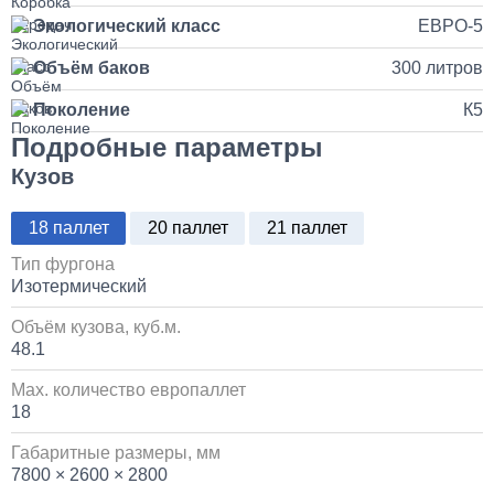
Экологический класс
ЕВРО-5
Установка продувочного пистолета в кабину
Объём баков
300 литров
3 500
Поколение
К5
Подробные параметры
1 день
Кузов
Установка системы контроля положения
самосвального кузова
18 паллет
20 паллет
21 паллет
10 000
Тип фургона
Изотермический
1 день
Объём кузова, куб.м.
48.1
Установка и замена компрессора КАМАЗ
Max. количество европаллет
18
30 000
Габаритные размеры, мм
1 день
7800 × 2600 × 2800