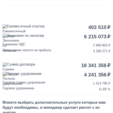
40 000
1 день
Покраска кабины КАМАЗ
Ежемесячный платеж
403 510
Экономия по налогам
120 000
6 215 073
Снижение НДС
2 946 802
от 3 до 5 дней
Уменьшение налога на прибыль
3 268 271
Переделка двигателя КАМАЗ ЕВРО-3/4/5 на ЕВРО-2
Сумма договора
16 341 356
850 000
Полное удорожание
4 241 356
от 2 до 3 дней
Годовая сумма удорожания
1 413 785
Годовое удорожание
11.68
Шумоизоляция кабины и двигателя КАМАЗ
Можете выбрать дополнительные услуги которые вам
55 000
будут необходимы, и менеджер сделает расчет с их
учетом.