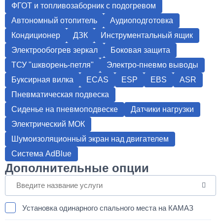
ФГОТ и топливозаборник с подогревом
Автономный отопитель
Аудиоподготовка
Кондиционер
ДЗК
Инструментальный ящик
Электрообогрев зеркал
Боковая защита
ТСУ "шкворень-петля"
Электро-пневмо выводы
Буксирная вилка
ECAS
ESP
EBS
ASR
Пневматическая подвеска
Сиденье на пневмоподвеске
Датчики нагрузки
Электрический МОК
Шумоизоляционный экран над двигателем
Система AdBlue
Дополнительные опции
Установка одинарного спального места на КАМАЗ