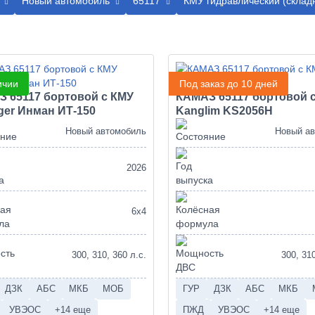
Новый автомобиль
65117
КМУ гидравлический (склад
ичии
Под заказ до 10 дней
 65117 бортовой с КМУ
КАМАЗ 65117 бортовой 
nger Инман ИТ-150
Kanglim KS2056H
Новый автомобиль
Новый а
2026
6х4
300, 310, 360 л.с.
300, 310
ДЗК
АБС
МКБ
МОБ
ГУР
ДЗК
АБС
МКБ
УВЭОС
+14 еще
ПЖД
УВЭОС
+14 еще