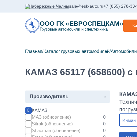
Набережные Челны
sale@esk-auto.ru
+7 (855) 278-33
ООО ГК «ЕВРОСПЕЦКАМ»
Ка
Грузовые автомобили и спецтехника
Главная
Каталог грузовых автомобилей
Автомобил
КАМАЗ 65117 (658600) 
КАМАЗ
Производитель
Технич
погруз
КАМАЗ
МАЗ (обновление)
Инман
Sitrak (обновление)
Shacman (обновление)