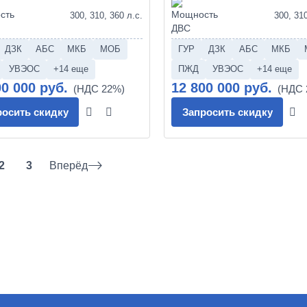
300, 310, 360 л.с.
300, 310
ДЗК
АБС
МКБ
МОБ
ГУР
ДЗК
АБС
МКБ
УВЭОС
+14 еще
ПЖД
УВЭОС
+14 еще
00 000 руб.
12 800 000 руб.
росить скидку
Запросить скидку
2
3
Вперёд