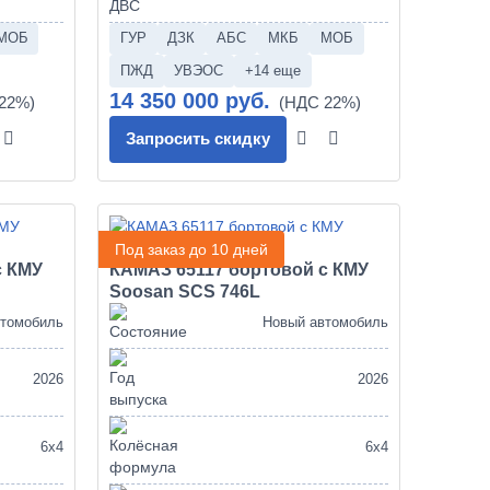
МОБ
ГУР
ДЗК
АБС
МКБ
МОБ
ПЖД
УВЭОС
+14 еще
14 350 000 руб.
Запросить скидку
Под заказ до 10 дней
с КМУ
КАМАЗ 65117 бортовой с КМУ
Soosan SCS 746L
втомобиль
Новый автомобиль
2026
2026
6х4
6х4