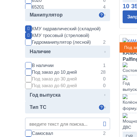
6520
10 3
65201
65221
Манипулятор
Зап
65225
6560
КМУ гидравлический (складной)
43255
КМУ тросовый (стреловой)
43265
Гидроманипулятор (лесной)
43501
Под за
Наличие
КАМАЗ
44108
Palfi
45141
В наличии
45143
Под заказ до 10 дней
45144
Под заказ до 30 дней
5308
Под заказ до 60 дней
53215
53228
Год выпуска
53229
Тип ТС
5325
53251
5350
53504
Самосвал
53605
ГУР