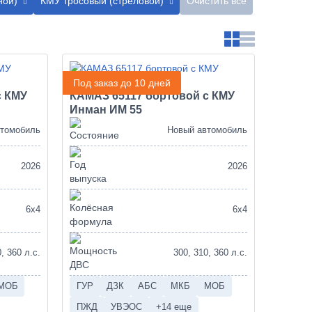
ной)
КМУ тросовый (стреловой)
Очистить все
Под заказ до 10 дней
с КМУ
КАМАЗ 65117 бортовой с КМУ
Инман ИМ 55
втомобиль
Новый автомобиль
2026
2026
6х4
6х4
, 360 л.с.
300, 310, 360 л.с.
МОБ
ГУР
ДЗК
АБС
МКБ
МОБ
ПЖД
УВЭОС
+14 еще