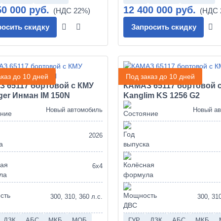
50 000 руб.
12 400 000 руб.
росить скидку
Запросить скидку
каз до 10 дней
Под заказ до 10 дней
 65117 бортовой с КМУ
КАМАЗ 65117 бортовой 
nger Инман IM 150N
Kanglim KS 1256 G2
Новый автомобиль
Новый а
2026
6х4
300, 310, 360 л.с.
300, 310
ДЗК
АБС
МКБ
МОБ
ГУР
ДЗК
АБС
МКБ