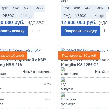
ДЗК
АБС
МКБ
МОБ
ГУР
ДЗК
АБС
МКБ
УВЭОС
+14 еще
ПЖД
УВЭОС
+14 еще
00 000 руб.
12 900 000 руб.
росить скидку
Запросить скидку
каз до 10 дней
Под заказ до 10 дней
 65117 бортовой с КМУ
КАМАЗ 65117 самосвал 
ng HRS 216
Kanglim KS 1256 G2
Новый автомобиль
Новый а
2026
6х4