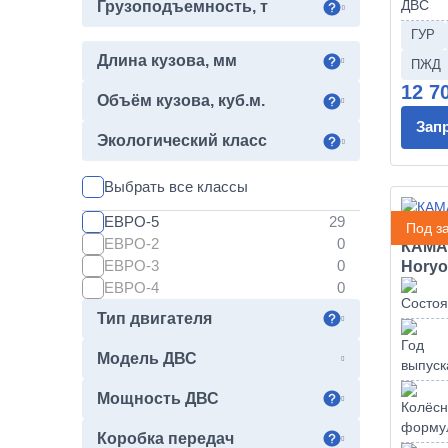
65659
Грузоподъемность, т
65806
ГУР
6595
Длина кузова, мм
ПЖД
65952
12 7
65951
Объём кузова, куб.м.
65954
Зап
65955
Экологический класс
65958
65959
Выбрать все классы
ЕВРО-5
Под за
ЕВРО-2
КАМАЗ
ЕВРО-3
Horyo
ЕВРО-4
Тип двигателя
Модель ДВС
Мощность ДВС
Коробка передач