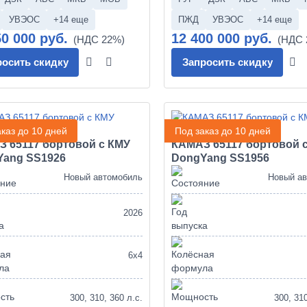
УВЭОС
+14 еще
ПЖД
УВЭОС
+14 еще
50 000 руб.
12 400 000 руб.
росить скидку
Запросить скидку
каз до 10 дней
Под заказ до 10 дней
 65117 бортовой с КМУ
КАМАЗ 65117 бортовой 
Yang SS1926
DongYang SS1956
Новый автомобиль
Новый а
2026
6х4
300, 310, 360 л.с.
300, 310