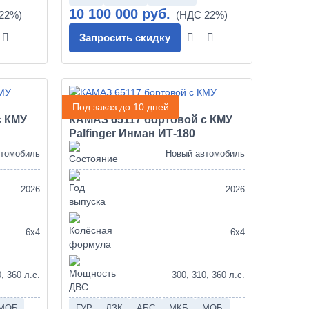
10 100 000 руб.
Запросить скидку
Под заказ до 10 дней
с КМУ
КАМАЗ 65117 бортовой с КМУ
Palfinger Инман ИТ-180
втомобиль
Новый автомобиль
2026
2026
6х4
6х4
, 360 л.с.
300, 310, 360 л.с.
МОБ
ГУР
ДЗК
АБС
МКБ
МОБ