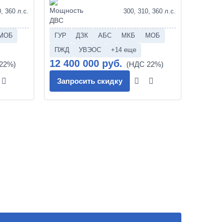
, 360 л.с.
300, 310, 360 л.с.
МОБ
ГУР
ДЗК
АБС
МКБ
МОБ
ПЖД
УВЭОС
+14 еще
12 400 000 руб.
Запросить скидку