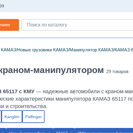
-99
талог
и КАМАЗ
Новые грузовики КАМАЗ
Манипулятор КАМАЗ
КАМАЗ 6
с краном-манипулятором
 65117 с КМУ
— надежные автомобили с краном-ман
еские характеристики манипулятора КАМАЗ 65117 п
ки и строительства.
Kanglim
Palfinger