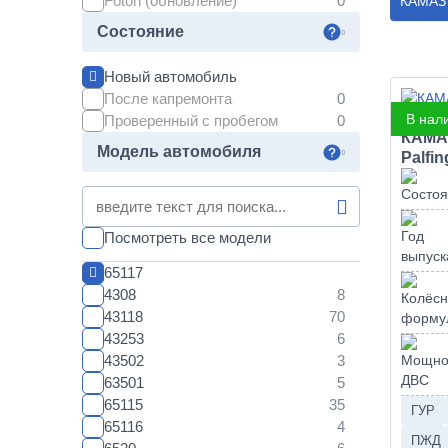
Foton (обновление)
КАМАЗ
Состояние
Новый автомобиль
После капремонта
В нал
Проверенный с пробегом
КАМАЗ
Модель автомобиля
Palfi
Посмотреть все модели
65117
4308
43118
43253
43502
63501
65115
ГУР
65116
ПЖД