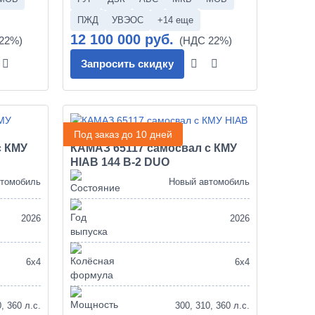
ПЖД
УВЭОС
+14 еще
12 100 000 руб.
Запросить скидку
Под заказ до 10 дней
с КМУ
КАМАЗ 65117 самосвал с КМУ
HIAB 144 B-2 DUO
втомобиль
Новый автомобиль
2026
2026
6х4
6х4
, 360 л.с.
300, 310, 360 л.с.