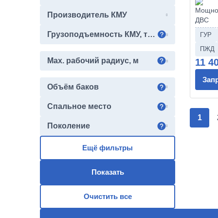
Производитель КМУ
Грузоподъемность КМУ, тонн
ГУР
ПЖД
Max. рабочий радиус, м
11 4
Зап
Объём баков
Спальное место
1
Поколение
Ещё фильтры
Показать
Очистить все