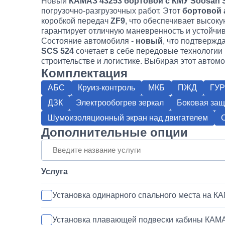
Новый
КАМАЗ 43253 бортовой с КМУ Soosan 
погрузочно-разгрузочных работ. Этот
бортовой 
коробкой передач
ZF9
, что обеспечивает высок
гарантирует отличную маневренность и устойчив
Состояние автомобиля -
новый
, что подтвержд
SCS 524
сочетает в себе передовые технологии
строительстве и логистике. Выбирая этот автом
Комплектация
АБС
Круиз-контроль
МКБ
ПЖД
ГУР
ДЗК
Электрообогрев зеркал
Боковая защ
Шумоизоляционный экран над двигателем
Дополнительные опции
Услуга
Установка одинарного спального места на К
Установка плавающей подвески кабины КАМ