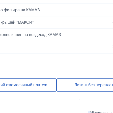
го фильтра на КАМАЗ
й крышей "МАКСИ"
 колес и шин на вездеход КАМАЗ
ЕВРО-2
кий ежемесячный платеж
Лизинг без перепла
Ежемесячн