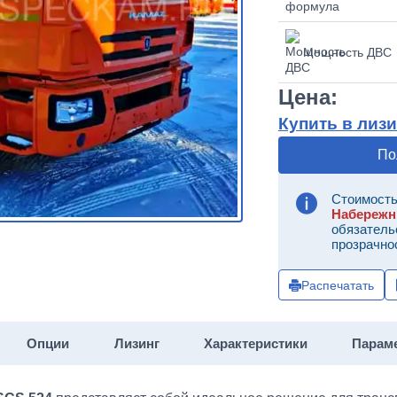
Мощность ДВС
Цена:
Купить в лизи
По
Стоимость
Набереж
обязатель
прозрачно
Распечатать
Опции
Лизинг
Характеристики
Парам