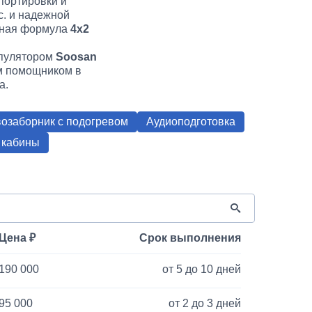
портировки и
. и надежной
ёсная формула
4х2
пулятором
Soosan
ым помощником в
а.
озаборник с подогревом
Аудиоподготовка
 кабины
Цена
Срок выполнения
190 000
от 5 до 10 дней
95 000
от 2 до 3 дней