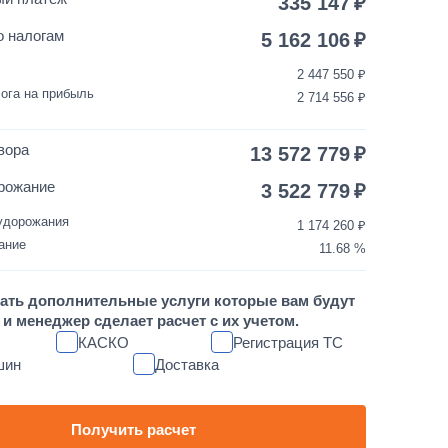
335 147
150 000
от 5 до 10 дней
о налогам
5 162 106
2 447 550
35 000
1 день
ога на прибыль
2 714 556
3 500
1 день
вора
13 572 779
30 000
1 день
рожание
3 522 779
удорожания
1 174 260
10 000
1 день
ание
11.68
1 700 000
от 5 до 10 дней
ать дополнительные услуги которые вам будут
и менеджер сделает расчет с их учетом.
60 000
1 день
КАСКО
Регистрация ТС
шин
Доставка
80 000
1 день
45 000
1 день
Получить расчет