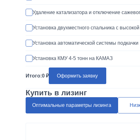
Удаление катализатора и отключение сажево
Установка двухместного спальника с высоко
Установка автоматической системы подкачки
Установка КМУ 4-5 тонн на КАМАЗ
Установка запасного колеса на КАМАЗ
Итого:
0
Оформить заявку
Покраска кабины КАМАЗ
Купить в лизинг
Переделка двигателя КАМАЗ ЕВРО-3/4/5 на 
Оптимальные параметры лизинга
Низ
Шумоизоляция кабины и двигателя КАМАЗ
Установка магнитолы и динамиков в КАМАЗ