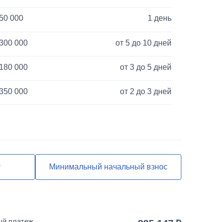
50 000
1 день
300 000
от 5 до 10 дней
180 000
от 3 до 5 дней
350 000
от 2 до 3 дней
40 000
1 день
120 000
от 3 до 5 дней
850 000
от 2 до 3 дней
т
Минимальный начальный взнос
55 000
от 2 до 3 дней
25 000
1 день
ый платеж