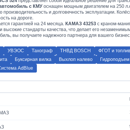
SCS 524
представляет собой идеальное решение для транс
автомобиль с КМУ
оснащен мощным двигателем на 250 л.с
ую производительность и долговечность эксплуатации. Кол
ость на дороге.
ается гарантией на 24 месяца.
КАМАЗ 43253
с краном-мани
 и высокие стандарты качества, что делает его незаменим
обиль, вы получаете надежного партнера для вашего бизнес
УВЭОС
Тахограф
ТНВД BOSCH
ФГОТ и топлив
ита
Буксирная вилка
Выхлоп налево
Гидроподъем
Система AdBlue
АМАЗ
АЗ