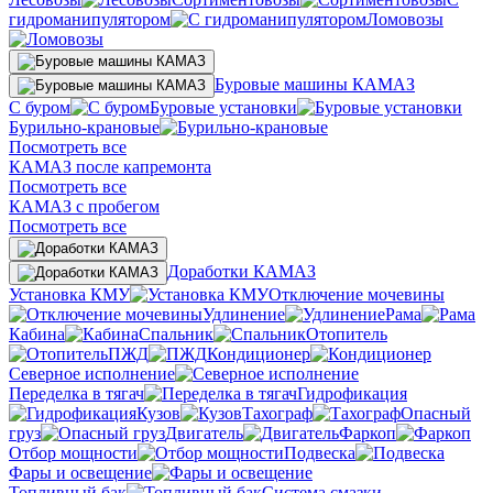
гидроманипулятором
Ломовозы
Буровые машины КАМАЗ
С буром
Буровые установки
Бурильно-крановые
Посмотреть все
КАМАЗ после капремонта
Посмотреть все
КАМАЗ с пробегом
Посмотреть все
Доработки КАМАЗ
Установка КМУ
Отключение мочевины
Удлинение
Рама
Кабина
Спальник
Отопитель
ПЖД
Кондиционер
Северное исполнение
Переделка в тягач
Гидрофикация
Кузов
Тахограф
Опасный
груз
Двигатель
Фаркоп
Отбор мощности
Подвеска
Фары и освещение
Топливный бак
Система смазки