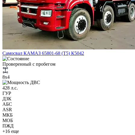
Самосвал КАМАЗ 65801-68 (Т5) К5042
Проверенный с пробегом
8х4
428 л.с.
ГУР
ДЗК
АБС
ASR
МКБ
МОБ
ПЖД
+16 еще