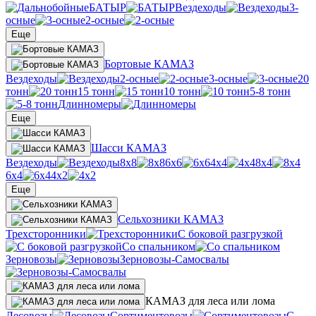
БАТЫР
Вездеходы
3-
осные
2-осные
Еще
Бортовые КАМАЗ
Вездеходы
2-осные
3-осные
20
тонн
15 тонн
10 тонн
5-8 тонн
Длинномеры
Еще
Шасси КАМАЗ
Вездеходы
8х8
6х6
4х4
8х4
6х4
4х2
Еще
Сельхозники КАМАЗ
Трехсторонники
С боковой разгрузкой
Со спальником
Зерновозы
Зерновозы-Самосвалы
КАМАЗ для леса или лома
Лесовозы
Сортиментовозы
С