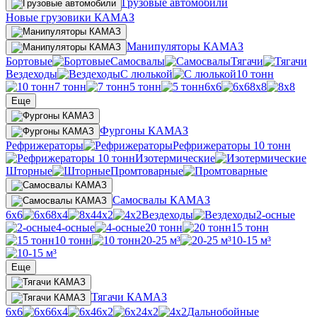
Грузовые автомобили
Новые грузовики КАМАЗ
Манипуляторы КАМАЗ
Бортовые
Самосвалы
Тягачи
Вездеходы
С люлькой
10 тонн
7 тонн
5 тонн
6х6
8х8
Еще
Фургоны КАМАЗ
Рефрижераторы
Рефрижераторы 10 тонн
Изотермические
Шторные
Промтоварные
Самосвалы КАМАЗ
6х6
8х4
4х2
Вездеходы
2-осные
4-осные
20 тонн
15 тонн
10 тонн
20-25 м³
10-15 м³
Еще
Тягачи КАМАЗ
6х6
6х4
6х2
4х2
Дальнобойные