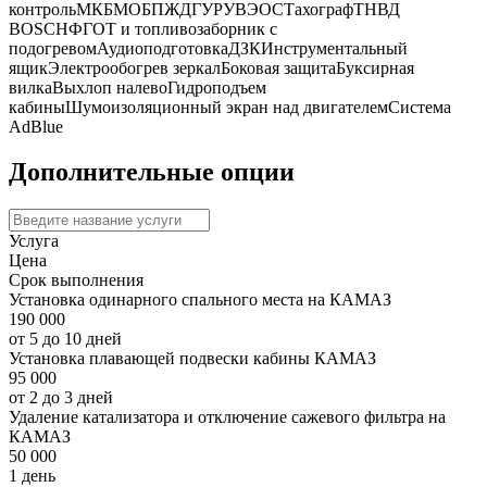
контроль
МКБ
МОБ
ПЖД
ГУР
УВЭОС
Тахограф
ТНВД
BOSCH
ФГОТ и топливозаборник с
подогревом
Аудиоподготовка
ДЗК
Инструментальный
ящик
Электрообогрев зеркал
Боковая защита
Буксирная
вилка
Выхлоп налево
Гидроподъем
кабины
Шумоизоляционный экран над двигателем
Система
AdBlue
Дополнительные опции
Услуга
Цена
Срок выполнения
Установка одинарного спального места на КАМАЗ
190 000
от 5 до 10 дней
Установка плавающей подвески кабины КАМАЗ
95 000
от 2 до 3 дней
Удаление катализатора и отключение сажевого фильтра на
КАМАЗ
50 000
1 день