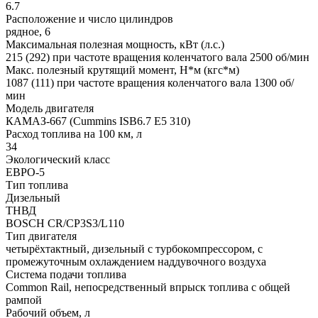
6.7
Расположение и число цилиндров
рядное, 6
Максимальная полезная мощность, кВт (л.с.)
215 (292) при частоте вращения коленчатого вала 2500 об/мин
Макс. полезный крутящий момент, Н*м (кгс*м)
1087 (111) при частоте вращения коленчатого вала 1300 об/
мин
Модель двигателя
КАМАЗ-667 (Cummins ISB6.7 E5 310)
Расход топлива на 100 км, л
34
Экологический класс
ЕВРО-5
Тип топлива
Дизельный
ТНВД
BOSCH CR/CP3S3/L110
Тип двигателя
четырёхтактный, дизельный с турбокомпрессором, с
промежуточным охлаждением наддувочного воздуха
Система подачи топлива
Common Rail, непосредственный впрыск топлива с общей
рампой
Рабочий объем, л