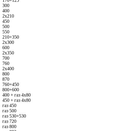
170+125
300
400
2х210
450
500
550
210+350
2х300
600
2х350
700
760
2х400
800
870
760+450
800+600
400 + газ 4х80
450 + газ 4х80
газ 450
газ 500
газ 530+530
газ 720
газ 800