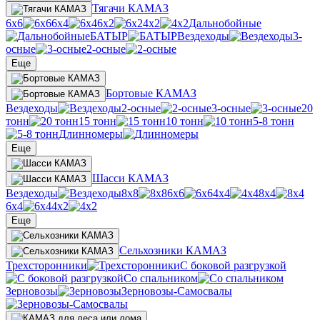
Тягачи КАМАЗ
6х6
6х4
6х2
4х2
Дальнобойные
БАТЫР
Вездеходы
3-
осные
2-осные
Еще
Бортовые КАМАЗ
Вездеходы
2-осные
3-осные
20
тонн
15 тонн
10 тонн
5-8 тонн
Длинномеры
Еще
Шасси КАМАЗ
Вездеходы
8х8
6х6
4х4
8х4
6х4
4х2
Еще
Сельхозники КАМАЗ
Трехсторонники
С боковой разгрузкой
Со спальником
Зерновозы
Зерновозы-Самосвалы