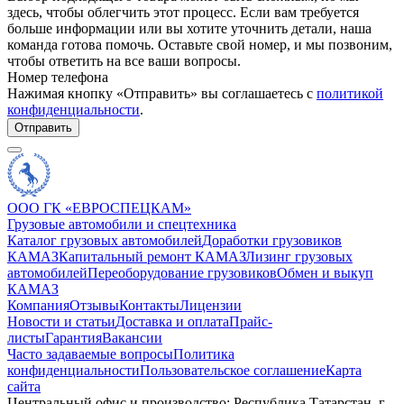
здесь, чтобы облегчить этот процесс. Если вам требуется
больше информации или вы хотите уточнить детали, наша
команда готова помочь. Оставьте свой номер, и мы позвоним,
чтобы ответить на все ваши вопросы.
Номер телефона
Нажимая кнопку «Отправить» вы соглашаетесь с
политикой
конфиденциальности
.
Отправить
ООО ГК «ЕВРОСПЕЦКАМ»
Грузовые автомобили и спецтехника
Каталог грузовых автомобилей
Доработки грузовиков
КАМАЗ
Капитальный ремонт КАМАЗ
Лизинг грузовых
автомобилей
Переоборудование грузовиков
Обмен и выкуп
КАМАЗ
Компания
Отзывы
Контакты
Лицензии
Новости и статьи
Доставка и оплата
Прайс-
листы
Гарантия
Вакансии
Часто задаваемые вопросы
Политика
конфиденциальности
Пользовательское соглашение
Карта
сайта
Центральный офис и производство: Республика Татарстан, г.