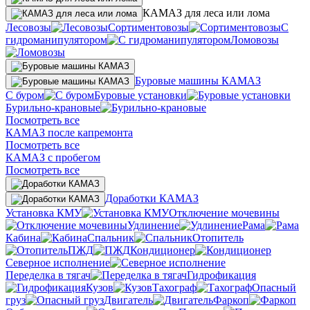
КАМАЗ для леса или лома
Лесовозы
Сортиментовозы
С
гидроманипулятором
Ломовозы
Буровые машины КАМАЗ
С буром
Буровые установки
Бурильно-крановые
Посмотреть все
КАМАЗ после капремонта
Посмотреть все
КАМАЗ с пробегом
Посмотреть все
Доработки КАМАЗ
Установка КМУ
Отключение мочевины
Удлинение
Рама
Кабина
Спальник
Отопитель
ПЖД
Кондиционер
Северное исполнение
Переделка в тягач
Гидрофикация
Кузов
Тахограф
Опасный
груз
Двигатель
Фаркоп