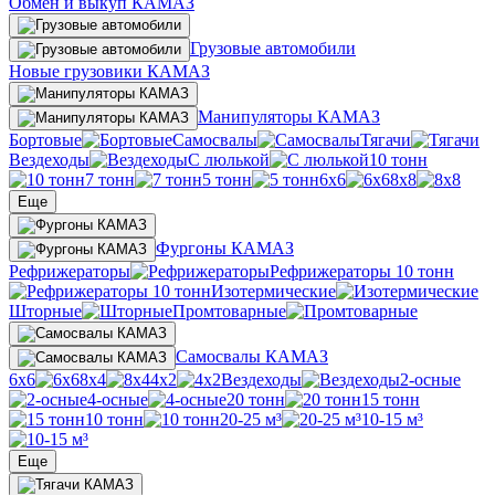
Обмен и выкуп КАМАЗ
Грузовые автомобили
Новые грузовики КАМАЗ
Манипуляторы КАМАЗ
Бортовые
Самосвалы
Тягачи
Вездеходы
С люлькой
10 тонн
7 тонн
5 тонн
6х6
8х8
Еще
Фургоны КАМАЗ
Рефрижераторы
Рефрижераторы 10 тонн
Изотермические
Шторные
Промтоварные
Самосвалы КАМАЗ
6х6
8х4
4х2
Вездеходы
2-осные
4-осные
20 тонн
15 тонн
10 тонн
20-25 м³
10-15 м³
Еще