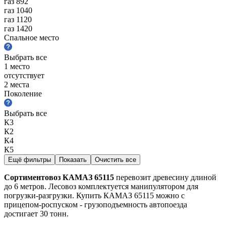
газ 892
газ 1040
газ 1120
газ 1420
Спальное место
Выбрать все
1 место
отсутствует
2 места
Поколение
Выбрать все
К3
К2
К4
К5
Ещё фильтры
Показать
Очистить все
Сортиментовоз КАМАЗ 65115
перевозит древесину длиной
до 6 метров. Лесовоз комплектуется манипулятором для
погрузки-разгрузки. Купить КАМАЗ 65115 можно с
прицепом-роспуском - грузоподъемность автопоезда
достигает 30 тонн.