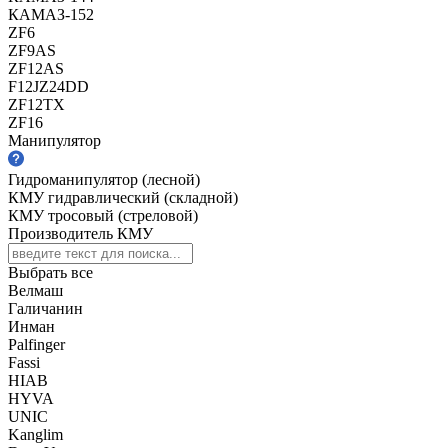
КАМАЗ-152
ZF6
ZF9AS
ZF12AS
F12JZ24DD
ZF12TX
ZF16
Манипулятор
Гидроманипулятор (лесной)
КМУ гидравлический (складной)
КМУ тросовый (стреловой)
Производитель КМУ
Выбрать все
Велмаш
Галичанин
Инман
Palfinger
Fassi
HIAB
HYVA
UNIC
Kanglim