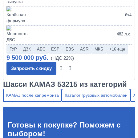
6х4
482 л.с.
ГУР
ДЗК
АБС
ESP
EBS
ASR
МКБ
+16 еще
9 500 000 руб.
Запросить скидку
Шасси КАМАЗ 53215 из категорий
КАМАЗ после капремонта
Каталог грузовых автомобилей
А
Готовы к покупке? Поможем с
выбором!