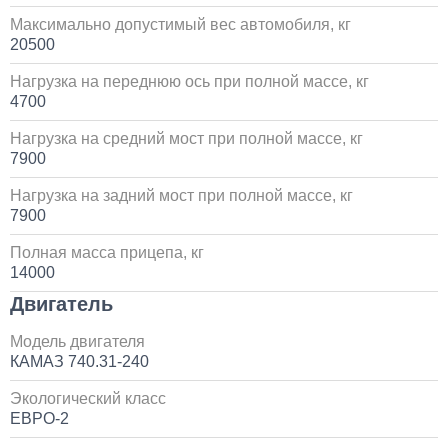
Установка пневмоподвески на воздушных подушках
Максимально допустимый вес автомобиля, кг
на КАМАЗ
20500
60 000
Нагрузка на переднюю ось при полной массе, кг
4700
1 день
Нагрузка на средний мост при полной массе, кг
7900
Установка стояночного кондиционера JUKOOL FT-
TAC-PI09 на крышу
Нагрузка на задний мост при полной массе, кг
7900
80 000
Полная масса прицепа, кг
14000
1 день
Двигатель
Установка Bi-LED линз в фары КАМАЗ
Модель двигателя
КАМАЗ 740.31-240
45 000
Экологический класс
1 день
ЕВРО-2