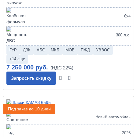
6х4
300 л.с.
ГУР
ДЗК
АБС
МКБ
МОБ
ПЖД
УВЭОС
+14 еще
7 250 000 руб.
Запросить скидку
Шасси КАМАЗ 6595
Под заказ до 10 дней
Новый автомобиль
2026