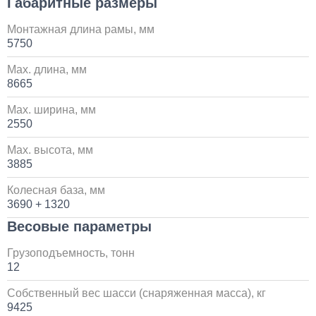
Габаритные размеры
Установка и замена компрессора КАМАЗ
Монтажная длина рамы, мм
5750
30 000
Max. длина, мм
1 день
8665
Max. ширина, мм
Установка системы контроля положения
2550
самосвального кузова
Max. высота, мм
10 000
3885
1 день
Колесная база, мм
3690 + 1320
Установка сдвоенной двухрядной кабины с
Весовые параметры
увеличенным салоном
Грузоподъемность, тонн
1 700 000
12
Собственный вес шасси (снаряженная масса), кг
от 5 до 10 дней
9425