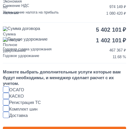
Снижение НДС
974 149
от 3 до 5 дней
Уменьшение налога на прибыль
1 080 420
Переделка двигателя КАМАЗ ЕВРО-3/4/5 на ЕВРО-2
Сумма договора
5 402 101
850 000
Полное удорожание
1 402 101
от 2 до 3 дней
Годовая сумма удорожания
467 367
Годовое удорожание
11.68
Шумоизоляция кабины и двигателя КАМАЗ
Можете выбрать дополнительные услуги которые вам
55 000
будут необходимы, и менеджер сделает расчет с их
учетом.
от 2 до 3 дней
ОСАГО
КАСКО
Регистрация ТС
Установка магнитолы и динамиков в КАМАЗ
Комплект шин
Доставка
25 000