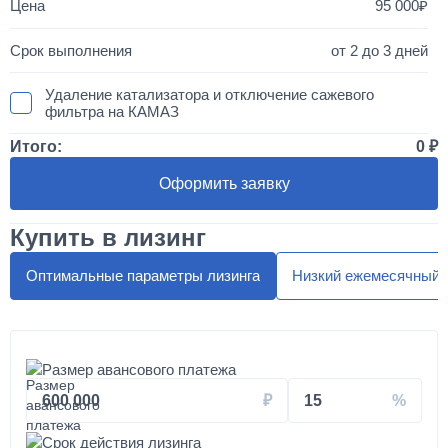
95 000
от 2 до 3 дней
Удаление катализатора и отключение сажевого
фильтра на КАМАЗ
Итого:
0
50 000
Оформить заявку
1 день
Купить в лизинг
Установка двухместного спальника с высокой крышей
"МАКСИ"
Оптимальные параметры лизинга
Низкий ежемесячный 
300 000
от 5 до 10 дней
Размер авансового платежа
Установка автоматической системы подкачки колес и
600 000
15
шин на вездеход КАМАЗ
Срок действия лизинга