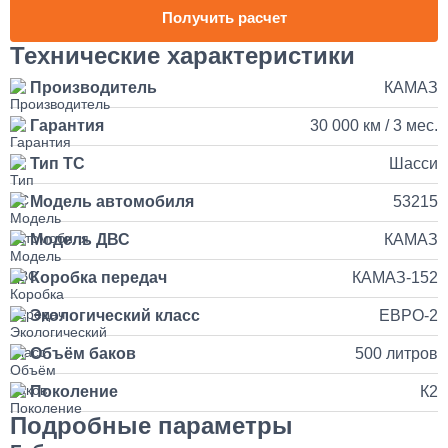
1 день
Получить расчет
Наращивание кузова и бортов на КАМАЗ
Технические характеристики
Производитель
КАМАЗ
150 000
Гарантия
30 000 км / 3 мес.
от 5 до 10 дней
Тип ТС
Шасси
Установка и подключение рации с антенной на КАМАЗ
Модель автомобиля
53215
35 000
Модель ДВС
КАМАЗ
Коробка передач
КАМАЗ-152
1 день
Экологический класс
ЕВРО-2
Установка продувочного пистолета в кабину
Объём баков
500 литров
3 500
Поколение
К2
Подробные параметры
1 день