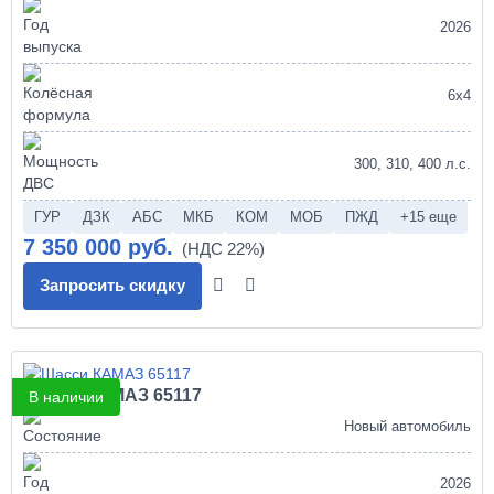
2026
6х4
300, 310, 400 л.с.
ГУР
ДЗК
АБС
МКБ
КОМ
МОБ
ПЖД
+15 еще
7 350 000 руб.
Запросить скидку
Шасси КАМАЗ 65117
В наличии
Новый автомобиль
2026