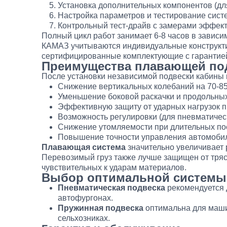
Установка дополнительных компонентов (дл
Настройка параметров и тестирование сист
Контрольный тест-драйв с замерами эффек
Полный цикл работ занимает 6-8 часов в завис
КАМАЗ учитываются индивидуальные конструкти
сертифицированные комплектующие с гарантией
Преимущества плавающей по
После установки независимой подвески кабины 
Снижение вертикальных колебаний на 70-85
Уменьшение боковой раскачки и продольны
Эффективную защиту от ударных нагрузок 
Возможность регулировки (для пневматичес
Снижение утомляемости при длительных по
Повышение точности управления автомоби
Плавающая система
значительно увеличивает 
Перевозимый груз также лучше защищен от тряск
чувствительных к ударам материалов.
Выбор оптимальной системы
Пневматическая подвеска
рекомендуется 
автофургонах.
Пружинная подвеска
оптимальна для маши
сельхозниках.