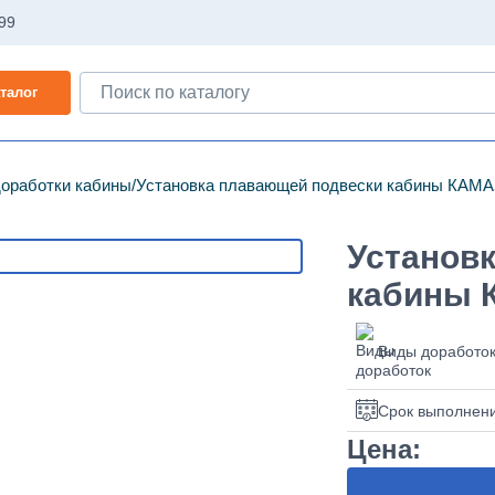
-99
талог
доработки кабины
Установка плавающей подвески кабины КАМА
Установ
кабины 
Виды доработо
Срок выполнен
Цена: