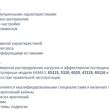
м
улучшенными характеристиками
ных материалов
 настройки
элементов
ивной характеристикой
ресурса
мпфирующими вставками
и
омерном распределении нагрузок и эффективном поглощени
популярные модели КАМАЗ:
65115, 5320, 6520, 43118, 65116
и
ега при правильной эксплуатации.
лняется квалифицированными специалистами и включает 
и креплений кабины
 всех креплений
раме
стемы подвески