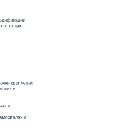
модификации
тся только
точки крепления.
упких и
чах и
амосвалах и