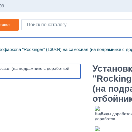
-99
талог
рофаркопа "Rockinger" (130kN) на самосвал (на подрамнике с дор
Установ
"Rocking
(на подр
отбойник
Виды доработо