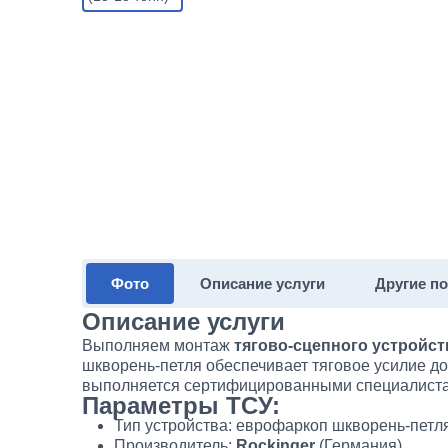
Фото
Описание услуги
Другие п
Описание услуги
Выполняем монтаж
тягово-сцепного устройств
шкворень-петля обеспечивает тяговое усилие до
выполняется сертифицированными специалиста
Параметры ТСУ:
Тип устройства: еврофаркоп шкворень-петл
Производитель:
Rockinger
(Германия)