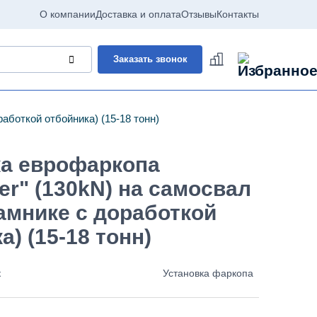
О компании
Доставка и оплата
Отзывы
Контакты
Заказать звонок
аботкой отбойника) (15-18 тонн)
ка еврофаркопа
er" (130kN) на самосвал
амнике с доработкой
а) (15-18 тонн)
к
Установка фаркопа