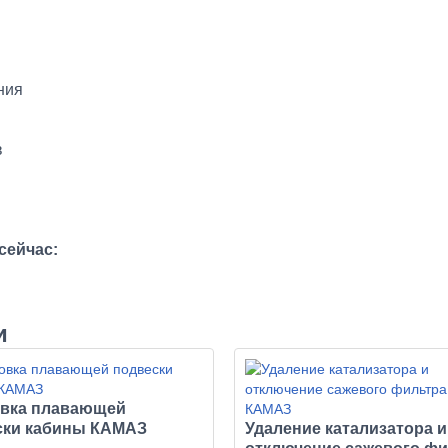
ния
в
сейчас:
и
овка плавающей
ски кабины КАМАЗ
Удаление катализатора и