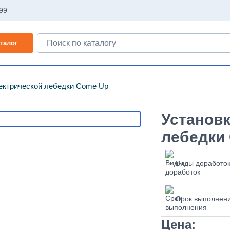
-99
талог
ектрической лебедки Come Up
Установк
лебедки
Виды доработо
Срок выполнен
Цена: