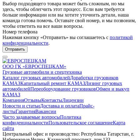
Выбор подходящего товара может быть сложным, но мы
здесь, чтобы облегчить этот процесс. Если вам требуется
больше информации или вы хотите уточнить детали, наша
команда готова помочь. Оставьте свой номер, и мы позвоним,
чтобы ответить на все ваши вопросы.
Номер телефона
Нажимая кнопку «Отправить» вы соглашаетесь с
политикой
конфиденциальности
.
Отправить
ООО ГК «ЕВРОСПЕЦКАМ»
Грузовые автомобили и спецтехника
Каталог грузовых автомобилей
Доработки грузовиков
КАМАЗ
Капитальный ремонт КАМАЗ
Лизинг грузовых
автомобилей
Переоборудование грузовиков
Обмен и выкуп
КАМАЗ
Компания
Отзывы
Контакты
Лицензии
Новости и статьи
Доставка и оплата
Прайс-
листы
Гарантия
Вакансии
Часто задаваемые вопросы
Политика
конфиденциальности
Пользовательское соглашение
Карта
сайта
Центральный офис и производство: Республика Татарстан, г.
Набережные Челны, Казанский проспект, дом 133