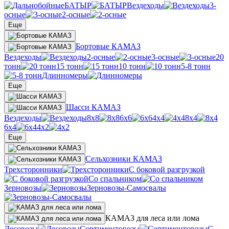
БАТЫР
Вездеходы
3-
осные
2-осные
Еще
Бортовые КАМАЗ
Вездеходы
2-осные
3-осные
20
тонн
15 тонн
10 тонн
5-8 тонн
Длинномеры
Еще
Шасси КАМАЗ
Вездеходы
8х8
6х6
4х4
8х4
6х4
4х2
Еще
Сельхозники КАМАЗ
Трехсторонники
С боковой разгрузкой
Со спальником
Зерновозы
Зерновозы-Самосвалы
КАМАЗ для леса или лома
Лесовозы
Сортиментовозы
С