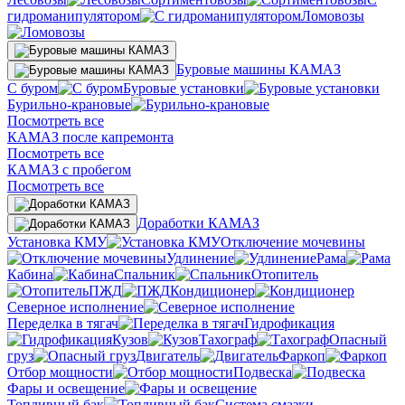
гидроманипулятором
Ломовозы
Буровые машины КАМАЗ
С буром
Буровые установки
Бурильно-крановые
Посмотреть все
КАМАЗ после капремонта
Посмотреть все
КАМАЗ с пробегом
Посмотреть все
Доработки КАМАЗ
Установка КМУ
Отключение мочевины
Удлинение
Рама
Кабина
Спальник
Отопитель
ПЖД
Кондиционер
Северное исполнение
Переделка в тягач
Гидрофикация
Кузов
Тахограф
Опасный
груз
Двигатель
Фаркоп
Отбор мощности
Подвеска
Фары и освещение
Топливный бак
Система смазки