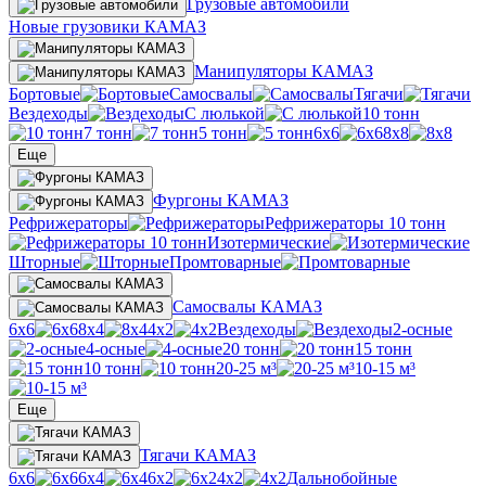
Грузовые автомобили
Новые грузовики КАМАЗ
Манипуляторы КАМАЗ
Бортовые
Самосвалы
Тягачи
Вездеходы
С люлькой
10 тонн
7 тонн
5 тонн
6х6
8х8
Еще
Фургоны КАМАЗ
Рефрижераторы
Рефрижераторы 10 тонн
Изотермические
Шторные
Промтоварные
Самосвалы КАМАЗ
6х6
8х4
4х2
Вездеходы
2-осные
4-осные
20 тонн
15 тонн
10 тонн
20-25 м³
10-15 м³
Еще
Тягачи КАМАЗ
6х6
6х4
6х2
4х2
Дальнобойные