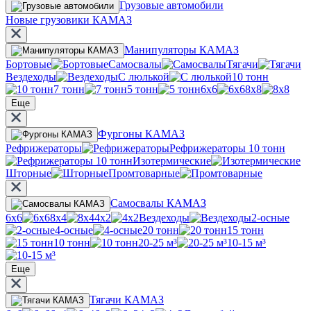
Грузовые автомобили
Новые грузовики КАМАЗ
Манипуляторы КАМАЗ
Бортовые
Самосвалы
Тягачи
Вездеходы
С люлькой
10 тонн
7 тонн
5 тонн
6х6
8х8
Еще
Фургоны КАМАЗ
Рефрижераторы
Рефрижераторы 10 тонн
Изотермические
Шторные
Промтоварные
Самосвалы КАМАЗ
6х6
8х4
4х2
Вездеходы
2-осные
4-осные
20 тонн
15 тонн
10 тонн
20-25 м³
10-15 м³
Еще
Тягачи КАМАЗ