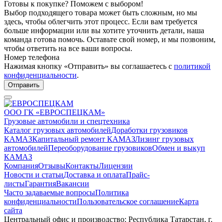
Готовы к покупке? Поможем с выбором!
Выбор подходящего товара может быть сложным, но мы
здесь, чтобы облегчить этот процесс. Если вам требуется
больше информации или вы хотите уточнить детали, наша
команда готова помочь. Оставьте свой номер, и мы позвоним,
чтобы ответить на все ваши вопросы.
Номер телефона
Нажимая кнопку «Отправить» вы соглашаетесь с
политикой
конфиденциальности
.
Отправить
ООО ГК «ЕВРОСПЕЦКАМ»
Грузовые автомобили и спецтехника
Каталог грузовых автомобилей
Доработки грузовиков
КАМАЗ
Капитальный ремонт КАМАЗ
Лизинг грузовых
автомобилей
Переоборудование грузовиков
Обмен и выкуп
КАМАЗ
Компания
Отзывы
Контакты
Лицензии
Новости и статьи
Доставка и оплата
Прайс-
листы
Гарантия
Вакансии
Часто задаваемые вопросы
Политика
конфиденциальности
Пользовательское соглашение
Карта
сайта
Центральный офис и производство: Республика Татарстан, г.