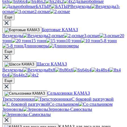
6х6
6х4
6х2
4х2
Дальнобойные
БАТЫР
Вездеходы
3-
осные
2-осные
Еще
Бортовые КАМАЗ
Вездеходы
2-осные
3-осные
20
тонн
15 тонн
10 тонн
5-8 тонн
Длинномеры
Еще
Шасси КАМАЗ
Вездеходы
8х8
6х6
4х4
8х4
6х4
4х2
Еще
Сельхозники КАМАЗ
Трехсторонники
С боковой разгрузкой
Со спальником
Зерновозы
Зерновозы-Самосвалы
КАМАЗ для леса или лома