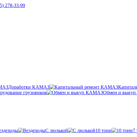
5) 278-33-99
Доработки КАМАЗ
Капитал
рудование грузовиков
Обмен и выку
ездеходы
С люлькой
10 тонн
7