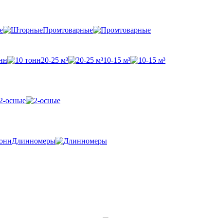
е
Промтоварные
нн
20-25 м³
10-15 м³
2-осные
Длинномеры