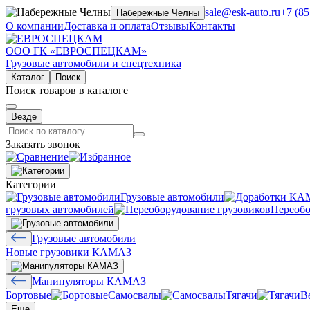
sale@esk-auto.ru
+7 (85
Набережные Челны
О компании
Доставка и оплата
Отзывы
Контакты
ООО ГК «ЕВРОСПЕЦКАМ»
Грузовые автомобили и спецтехника
Каталог
Поиск
Поиск товаров в каталоге
Везде
Заказать звонок
Категории
Грузовые автомобили
грузовых автомобилей
Переобо
Грузовые автомобили
Новые грузовики КАМАЗ
Манипуляторы КАМАЗ
Бортовые
Самосвалы
Тягачи
В
Еще