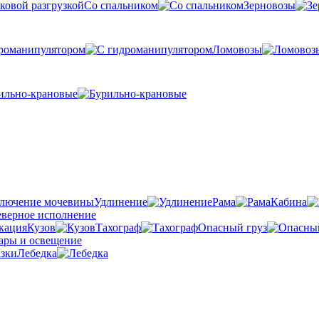
Со спальником
Зерновозы
романипулятором
Ломовозы
ильно-крановые
Удлинение
Рама
Кабина
Кузов
Тахограф
Опасный груз
Лебедка