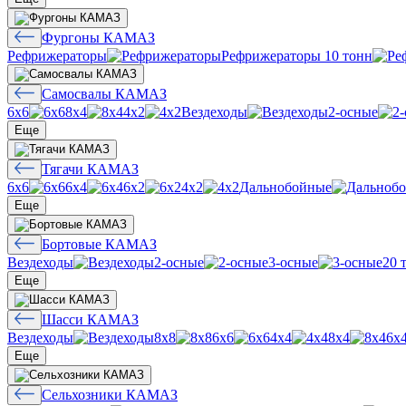
Фургоны КАМАЗ
Рефрижераторы
Рефрижераторы 10 тонн
Самосвалы КАМАЗ
6х6
8х4
4х2
Вездеходы
2-осные
Еще
Тягачи КАМАЗ
6х6
6х4
6х2
4х2
Дальнобойные
Еще
Бортовые КАМАЗ
Вездеходы
2-осные
3-осные
20 
Еще
Шасси КАМАЗ
Вездеходы
8х8
6х6
4х4
8х4
6х
Еще
Сельхозники КАМАЗ