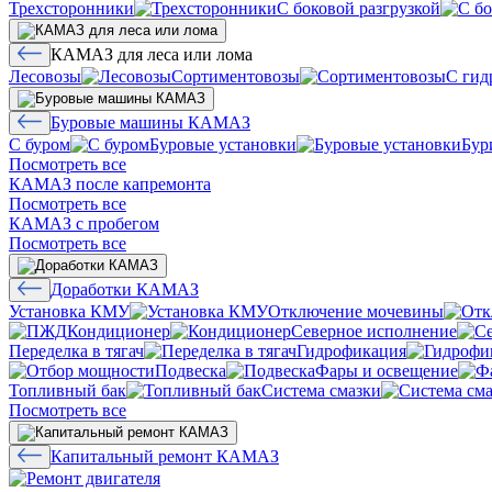
Трехсторонники
С боковой разгрузкой
КАМАЗ для леса или лома
Лесовозы
Сортиментовозы
С гид
Буровые машины КАМАЗ
С буром
Буровые установки
Бур
Посмотреть все
КАМАЗ после капремонта
Посмотреть все
КАМАЗ с пробегом
Посмотреть все
Доработки КАМАЗ
Установка КМУ
Отключение мочевины
Кондиционер
Северное исполнение
Переделка в тягач
Гидрофикация
Подвеска
Фары и освещение
Топливный бак
Система смазки
Посмотреть все
Капитальный ремонт КАМАЗ