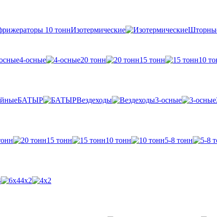
Изотермические
Шторны
4-осные
20 тонн
15 тонн
10 то
БАТЫР
Вездеходы
3-осные
тонн
15 тонн
10 тонн
5-8 тонн
4
4х2