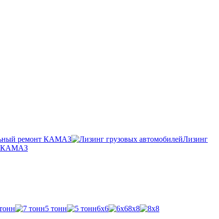
ьный ремонт КАМАЗ
Лизинг
п КАМАЗ
 тонн
5 тонн
6х6
8х8