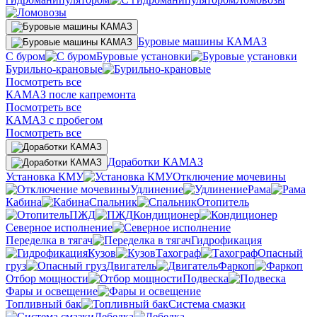
Буровые машины КАМАЗ
С буром
Буровые установки
Бурильно-крановые
Посмотреть все
КАМАЗ после капремонта
Посмотреть все
КАМАЗ с пробегом
Посмотреть все
Доработки КАМАЗ
Установка КМУ
Отключение мочевины
Удлинение
Рама
Кабина
Спальник
Отопитель
ПЖД
Кондиционер
Северное исполнение
Переделка в тягач
Гидрофикация
Кузов
Тахограф
Опасный
груз
Двигатель
Фаркоп
Отбор мощности
Подвеска
Фары и освещение
Топливный бак
Система смазки
Лебедка