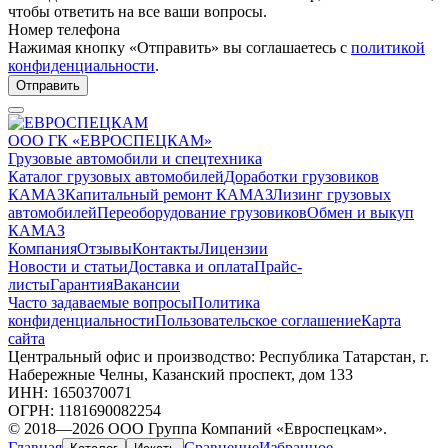
чтобы ответить на все ваши вопросы.
Номер телефона
Нажимая кнопку «Отправить» вы соглашаетесь с
политикой
конфиденциальности
.
Отправить
ООО ГК «ЕВРОСПЕЦКАМ»
Грузовые автомобили и спецтехника
Каталог грузовых автомобилей
Доработки грузовиков
КАМАЗ
Капитальный ремонт КАМАЗ
Лизинг грузовых
автомобилей
Переоборудование грузовиков
Обмен и выкуп
КАМАЗ
Компания
Отзывы
Контакты
Лицензии
Новости и статьи
Доставка и оплата
Прайс-
листы
Гарантия
Вакансии
Часто задаваемые вопросы
Политика
конфиденциальности
Пользовательское соглашение
Карта
сайта
Центральный офис и производство: Республика Татарстан, г.
Набережные Челны, Казанский проспект, дом 133
ИНН: 1650370071
ОГРН: 1181690082254
© 2018—2026 ООО Группа Компаний «Евроспецкам».
Главная
Сравнение
Избранное