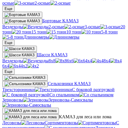
осные
2-осные
Еще
Бортовые КАМАЗ
Вездеходы
2-осные
3-осные
20
тонн
15 тонн
10 тонн
5-8 тонн
Длинномеры
Еще
Шасси КАМАЗ
Вездеходы
8х8
6х6
4х4
8х4
6х4
4х2
Еще
Сельхозники КАМАЗ
Трехсторонники
С боковой разгрузкой
Со спальником
Зерновозы
Зерновозы-Самосвалы
КАМАЗ для леса или лома
Лесовозы
Сортиментовозы
С
гидроманипулятором
Ломовозы