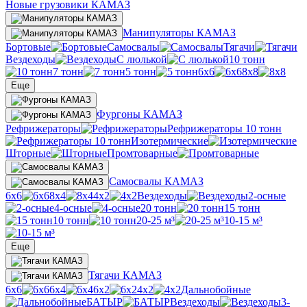
Новые грузовики КАМАЗ
Манипуляторы КАМАЗ
Бортовые
Самосвалы
Тягачи
Вездеходы
С люлькой
10 тонн
7 тонн
5 тонн
6х6
8х8
Еще
Фургоны КАМАЗ
Рефрижераторы
Рефрижераторы 10 тонн
Изотермические
Шторные
Промтоварные
Самосвалы КАМАЗ
6х6
8х4
4х2
Вездеходы
2-осные
4-осные
20 тонн
15 тонн
10 тонн
20-25 м³
10-15 м³
Еще
Тягачи КАМАЗ
6х6
6х4
6х2
4х2
Дальнобойные
БАТЫР
Вездеходы
3-