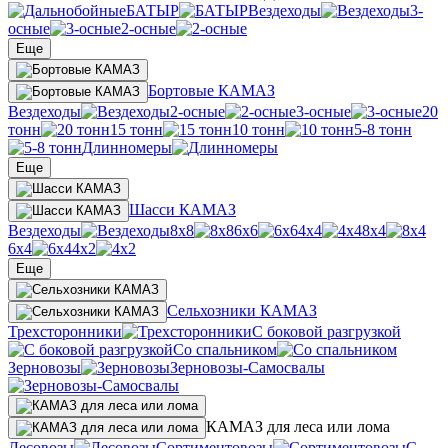
БАТЫР
Вездеходы
3-
осные
2-осные
Еще
Бортовые КАМАЗ
Вездеходы
2-осные
3-осные
20
тонн
15 тонн
10 тонн
5-8 тонн
Длинномеры
Еще
Шасси КАМАЗ
Вездеходы
8х8
6х6
4х4
8х4
6х4
4х2
Еще
Сельхозники КАМАЗ
Трехсторонники
С боковой разгрузкой
Со спальником
Зерновозы
Зерновозы-Самосвалы
КАМАЗ для леса или лома
Лесовозы
Сортиментовозы
С