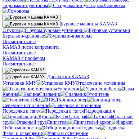
гидроманипулятором
Ломовозы
Буровые машины КАМАЗ
С буром
Буровые установки
Бурильно-крановые
Посмотреть все
КАМАЗ после капремонта
Посмотреть все
КАМАЗ с пробегом
Посмотреть все
Доработки КАМАЗ
Установка КМУ
Отключение мочевины
Удлинение
Рама
Кабина
Спальник
Отопитель
ПЖД
Кондиционер
Северное исполнение
Переделка в тягач
Гидрофикация
Кузов
Тахограф
Опасный
груз
Двигатель
Фаркоп
Отбор мощности
Подвеска
Фары и освещение
Топливный бак
Система смазки