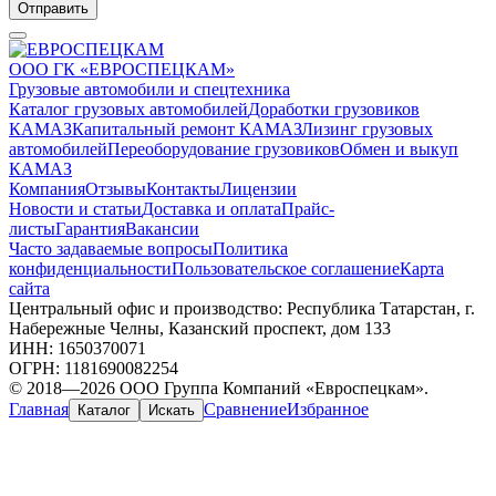
Отправить
ООО ГК «ЕВРОСПЕЦКАМ»
Грузовые автомобили и спецтехника
Каталог грузовых автомобилей
Доработки грузовиков
КАМАЗ
Капитальный ремонт КАМАЗ
Лизинг грузовых
автомобилей
Переоборудование грузовиков
Обмен и выкуп
КАМАЗ
Компания
Отзывы
Контакты
Лицензии
Новости и статьи
Доставка и оплата
Прайс-
листы
Гарантия
Вакансии
Часто задаваемые вопросы
Политика
конфиденциальности
Пользовательское соглашение
Карта
сайта
Центральный офис и производство: Республика Татарстан, г.
Набережные Челны, Казанский проспект, дом 133
ИНН: 1650370071
ОГРН: 1181690082254
© 2018—2026 ООО Группа Компаний «Евроспецкам».
Главная
Сравнение
Избранное
Каталог
Искать