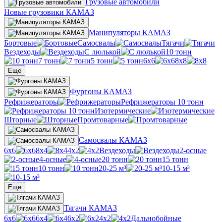
Грузовые автомобили
Новые грузовики КАМАЗ
Манипуляторы КАМАЗ
Бортовые
Самосвалы
Тягачи
Вездеходы
С люлькой
10 тонн
7 тонн
5 тонн
6х6
8х8
Еще
Фургоны КАМАЗ
Рефрижераторы
Рефрижераторы 10 тонн
Изотермические
Шторные
Промтоварные
Самосвалы КАМАЗ
6х6
8х4
4х2
Вездеходы
2-осные
4-осные
20 тонн
15 тонн
10 тонн
20-25 м³
10-15 м³
Еще
Тягачи КАМАЗ
6х6
6х4
6х2
4х2
Дальнобойные