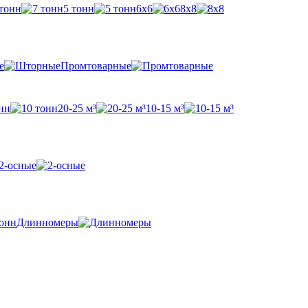
 тонн
5 тонн
6х6
8х8
е
Промтоварные
нн
20-25 м³
10-15 м³
2-осные
Длинномеры