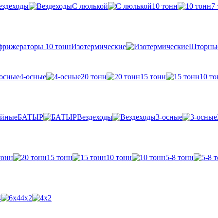
ездеходы
С люлькой
10 тонн
7
Изотермические
Шторны
4-осные
20 тонн
15 тонн
10 то
БАТЫР
Вездеходы
3-осные
тонн
15 тонн
10 тонн
5-8 тонн
4
4х2