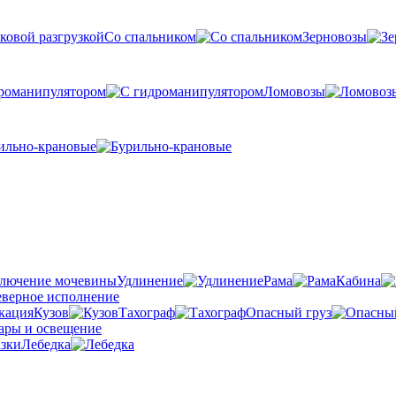
Со спальником
Зерновозы
романипулятором
Ломовозы
ильно-крановые
Удлинение
Рама
Кабина
Кузов
Тахограф
Опасный груз
Лебедка