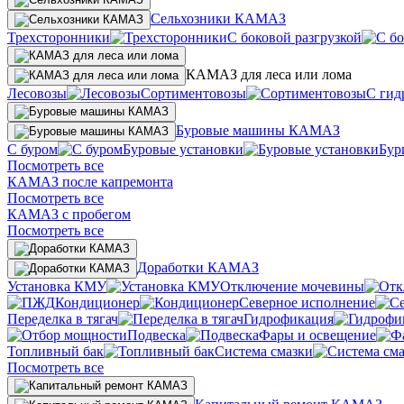
Сельхозники КАМАЗ
Трехсторонники
С боковой разгрузкой
КАМАЗ для леса или лома
Лесовозы
Сортиментовозы
С гид
Буровые машины КАМАЗ
С буром
Буровые установки
Бур
Посмотреть все
КАМАЗ после капремонта
Посмотреть все
КАМАЗ с пробегом
Посмотреть все
Доработки КАМАЗ
Установка КМУ
Отключение мочевины
Кондиционер
Северное исполнение
Переделка в тягач
Гидрофикация
Подвеска
Фары и освещение
Топливный бак
Система смазки
Посмотреть все