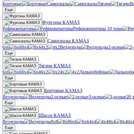
Бортовые
Самосвалы
Тягачи
В
Еще
Фургоны КАМАЗ
Рефрижераторы
Рефрижераторы 10 тонн
Самосвалы КАМАЗ
6х6
8х4
4х2
Вездеходы
2-осные
Еще
Тягачи КАМАЗ
6х6
6х4
6х2
4х2
Дальнобойные
Еще
Бортовые КАМАЗ
Вездеходы
2-осные
3-осные
20 
Еще
Шасси КАМАЗ
Вездеходы
8х8
6х6
4х4
8х4
6х
Еще