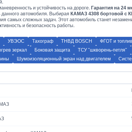
й.
аневренность и устойчивость на дороге.
Гарантия на 24 м
ь данного автомобиля. Выбирая
КАМАЗ 4308 бортовой с К
ния самых сложных задач. Этот автомобиль станет незам
тивность и безопасность работы.
УВЭОС
Тахограф
ТНВД BOSCH
ФГОТ и топлив
грев зеркал
Боковая защита
ТСУ "шкворень-петля"
бины
Шумоизоляционный экран над двигателем
Систе
АМАЗ
АЗ