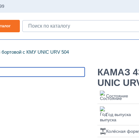
-99
талог
 бортовой с КМУ UNIC URV 504
КАМАЗ 4
UNIC UR
Состояние
Год выпуска
Колёсная форм