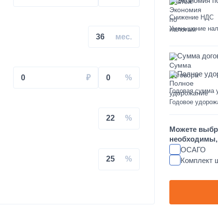
Экономия п
Снижение НДС
на КАМАЗ
Уменьшение нал
36
Сумма дого
Полное удо
0
0
Годовая сумма 
свального кузова
Годовое удорож
22
увеличенным салоном
Можете выбр
необходимы, 
душках на КАМАЗ
ОСАГО
25
Комплект 
L FT-TAC-PI09 на крышу