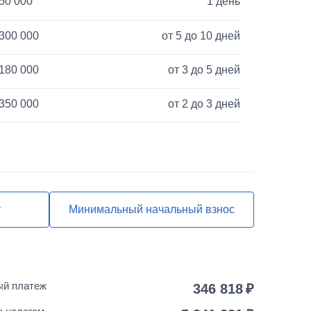
50 000
1 день
300 000
от 5 до 10 дней
180 000
от 3 до 5 дней
350 000
от 2 до 3 дней
120 000
от 3 до 5 дней
40 000
1 день
850 000
от 2 до 3 дней
т
Минимальный начальный взнос
55 000
от 2 до 3 дней
25 000
1 день
ый платеж
346 818
150 000
от 5 до 10 дней