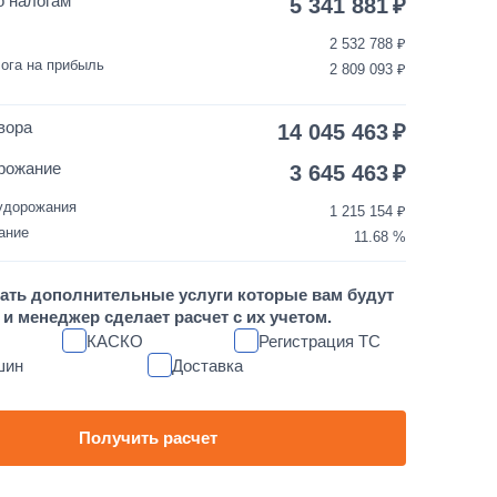
о налогам
5 341 881
2 532 788
35 000
1 день
ога на прибыль
2 809 093
3 500
1 день
вора
14 045 463
30 000
1 день
рожание
3 645 463
удорожания
1 215 154
10 000
1 день
ание
11.68
1 700 000
от 5 до 10 дней
ать дополнительные услуги которые вам будут
и менеджер сделает расчет с их учетом.
60 000
1 день
КАСКО
Регистрация ТС
шин
Доставка
80 000
1 день
45 000
1 день
Получить расчет