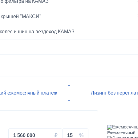
го фильтра на КАМАЗ
й крышей "МАКСИ"
 колес и шин на вездеход КАМАЗ
ЕВРО-2
кий ежемесячный платеж
Лизинг без перепла
Ежемесячн
1 560 000
15