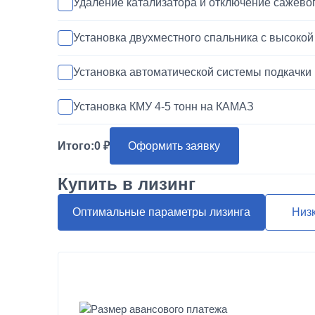
Удаление катализатора и отключение сажево
Установка двухместного спальника с высоко
Установка автоматической системы подкачки
Установка КМУ 4-5 тонн на КАМАЗ
Покраска кабины КАМАЗ
Итого:
0
Оформить заявку
Установка запасного колеса на КАМАЗ
Купить в лизинг
Переделка двигателя КАМАЗ ЕВРО-3/4/5 на 
Оптимальные параметры лизинга
Низ
Шумоизоляция кабины и двигателя КАМАЗ
Установка магнитолы и динамиков в КАМАЗ
Размер авансового платежа
Наращивание кузова и бортов на КАМАЗ