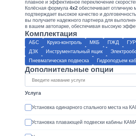
плавное и эффективное переключение скоросте
Колёсная формула
4х2
обеспечивает отличную м
подтверждает высокое качество и долговечност
вы получаете надежного партнера для выполне
в вашем автопарке, обеспечивая высокую эффек
Комплектация
АБС
Круиз-контроль
МКБ
ПЖД
ГУР
ДЗК
Инструментальный ящик
Электрообо
Пневматическая подвеска
Гидроподъем ка
Дополнительные опции
Услуга
Установка одинарного спального места на К
Установка плавающей подвески кабины КАМ