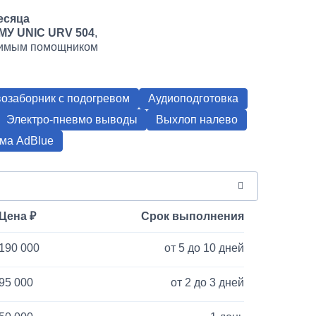
есяца
МУ UNIC URV 504
,
енимым помощником
озаборник с подогревом
Аудиоподготовка
Электро-пневмо выводы
Выхлоп налево
ма AdBlue
Цена
Срок выполнения
190 000
от 5 до 10 дней
95 000
от 2 до 3 дней