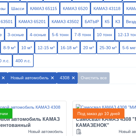
озы
Шасси
КАМАЗ 65115
КАМАЗ 6520
КАМАЗ 43118
КАМА
 63501
КАМАЗ 65201
КАМАЗ 43502
БАТЫР
К5
К3
Везд
е
3-осные
4-осные
5-6 тонн
7-8 тонн
10 тонн
12-13 то
8-9 м³
10 м³
12-15 м³
16-18 м³
20 м³
25-30 м³
5-6 ме
 л.с.
400 л.с.
Новый автомобиль
4308
Очистить все
ичии
Под заказ до 10 дней
овой автомобиль КАМАЗ
Самосвал КАМАЗ 4308 
тентованный
КАМАЗЕНОК"
Новый автомобиль
Новый а