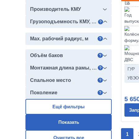
Производитель КМУ
Грузоподъемность КМУ, тонн
Max. рабочий радиус, м
Объём баков
Монтажная длина рамы, мм
ГУР
УВЭО
Спальное место
Поколение
5 65
Ещё фильтры
Зап
Показать
1
Очистить все