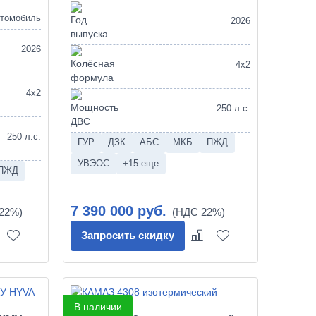
втомобиль
2026
2026
4х2
4х2
250 л.с.
250 л.с.
ГУР
ДЗК
АБС
МКБ
ПЖД
УВЭОС
+15 еще
ПЖД
7 390 000 руб.
Запросить скидку
В наличии