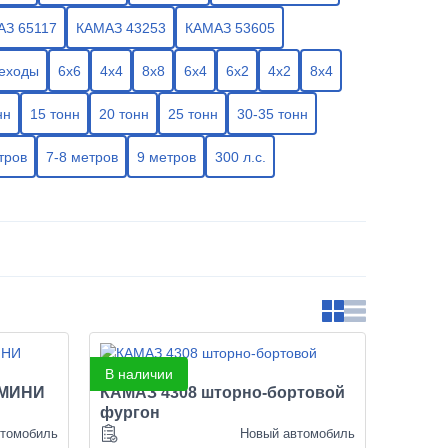
З 65117
КАМАЗ 43253
КАМАЗ 53605
еходы
6х6
4х4
8х8
6х4
6х2
4х2
8х4
нн
15 тонн
20 тонн
25 тонн
30-35 тонн
тров
7-8 метров
9 метров
300 л.с.
В наличии
"МИНИ
КАМАЗ 4308 шторно-бортовой
фургон
втомобиль
Новый автомобиль