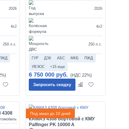
2026
2026
4х2
4х2
250 л.с.
250 л.с.
ПЖД
ГУР
ДЗК
АБС
МКБ
ПЖД
УВЭОС
+15 еще
6 750 000 руб.
Запросить скидку
 4308
Под заказ до 10 дней
КАМАЗ 4308 бортовой с КМУ
втомобиль
Palfinger PK 10000 A