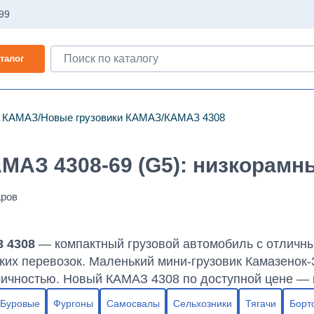
-99
талог
и КАМАЗ
Новые грузовики КАМАЗ
КАМАЗ 4308
АМАЗ 4308-69 (G5): низкорам
 4308
— компактный грузовой автомобиль с отличны
ких перевозок. Маленький мини-грузовик Камазенок-
ичностью. Новый КАМАЗ 4308 по доступной цене — 
Буровые
Фургоны
Самосвалы
Сельхозники
Тягачи
Борт