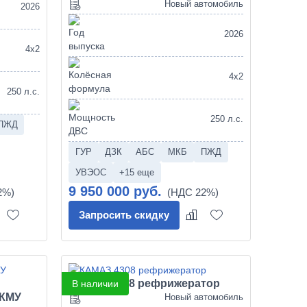
Новый автомобиль
2026
2026
4х2
4х2
250 л.с.
250 л.с.
ПЖД
ГУР
ДЗК
АБС
МКБ
ПЖД
УВЭОС
+15 еще
9 950 000 руб.
Запросить скидку
КАМАЗ 4308 рефрижератор
В наличии
 КМУ
Новый автомобиль