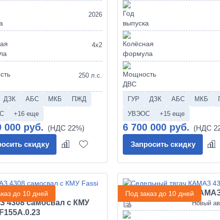
2026
4х2
250 л.с.
ДЗК
АБС
МКБ
ПЖД
ГУР
ДЗК
АБС
МКБ
С
+16 еще
УВЭОС
+15 еще
0 000 руб.
6 700 000 руб.
росить скидку
Запросить скидку
Седельный тягач КАМАЗ
каз до 10 дней
Под заказ до 10 дней
 4308 самосвал с КМУ
Новый а
 F155A.0.23