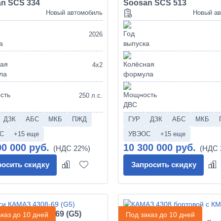
n SCS 334
Soosan SCS 513
Новый автомобиль
Новый а
2026
4х2
250 л.с.
ДЗК
АБС
МКБ
ПЖД
ГУР
ДЗК
АБС
МКБ
С
+15 еще
УВЭОС
+15 еще
00 000 руб.
10 300 000 руб.
росить скидку
Запросить скидку
 КАМАЗ 4308-69 (G5)
каз до 10 дней
Под заказ до 10 дней