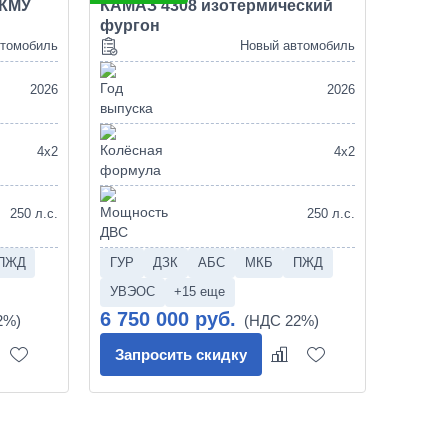
 КМУ
КАМАЗ 4308 изотермический
фургон
втомобиль
Новый автомобиль
2026
2026
4х2
4х2
250 л.с.
250 л.с.
ПЖД
ГУР
ДЗК
АБС
МКБ
ПЖД
УВЭОС
+15 еще
6 750 000 руб.
Запросить скидку