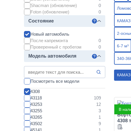
Shacman (обновление)
Ломов
Foton (обновление)
КАМАЗ
Состояние
2-осны
Новый автомобиль
После капремонта
6-7 м³
Проверенный с пробегом
Модель автомобиля
340-360
КАМАЗ
Посмотреть все модели
4308
43118
43253
В нал
43255
Борт
43265
4308 
43502
45141