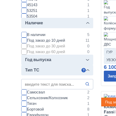
45143
53251
53504
53605
Наличие
54901
54902
В наличии
63501
Под заказ до 10 дней
65115
Под заказ до 30 дней
65116
Под заказ до 60 дней
ГУР
65117
Год выпуска
УВЭО
6520
6 10
65201
Тип ТС
6522
Зап
65221
65222
65224
Самосвал
65225
Сельхозник/Колхозник
6540
Под за
Тягач
КАМАЗ
6560
Бортовой
Fassi
65658
Еврофургон