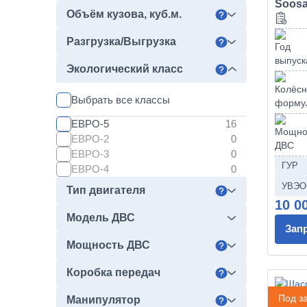
55111
Soosa
Объём кузова, куб.м.
6460
65111
Разгрузка/Выгрузка
65206
65207
Экологический класс
65208
65209
Выбрать все классы
6580
65801
ЕВРО-5
65802
ЕВРО-2
65806
ЕВРО-3
ГУР
ЕВРО-4
УВЭО
Тип двигателя
10 0
Модель ДВС
Зап
Мощность ДВС
Коробка передач
Шасси
Под за
Манипулятор