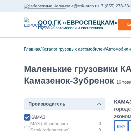
Набережные Челны
sale@esk-auto.ru
+7 (855) 278-33
ООО ГК «ЕВРОСПЕЦКАМ»
Ка
Грузовые автомобили и спецтехника
Главная
Каталог грузовых автомобилей
Автомобил
Маленькие грузовики К
Камазенок-Зубренок
КАМАЗ
Производитель
городс
эконом
КАМАЗ
МАЗ (обновление)
КМУ
Sitrak (обновление)