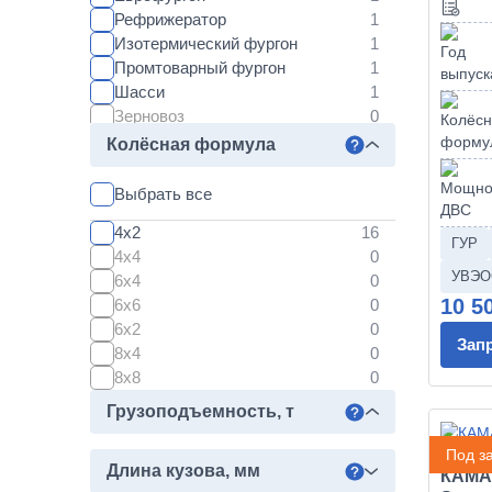
65659
Рефрижератор
6595
Изотермический фургон
65952
Промтоварный фургон
65951
Шасси
65954
Зерновоз
65955
Лесовоз
Колёсная формула
65958
Сортиментовоз
65959
Ломовоз
Выбрать все
43501
Трубовоз
44108
4х2
Буровая установка
ГУР
45144
4х4
БКМ (Ямобур)
5308
УВЭО
6х4
53215
10 5
6х6
53228
6х2
Зап
53229
8х4
5325
8х8
5350
Грузоподъемность, т
5387
54115
Под за
5490
Длина кузова, мм
КАМАЗ