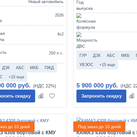
Новый автомобиль
2026
4х2
250 л.с.
ГУР
ДЗК
АБС
МКБ
УВЭОС
+15 еще
ДЗК
АБС
МКБ
ПЖД
С
+15 еще
00 000 руб.
5 900 000 руб.
росить скидку
Запросить скидку
каз до 10 дней
Под заказ до 10 дней
 4308 бортовой с КМУ
КАМАЗ 4308 бортовой с