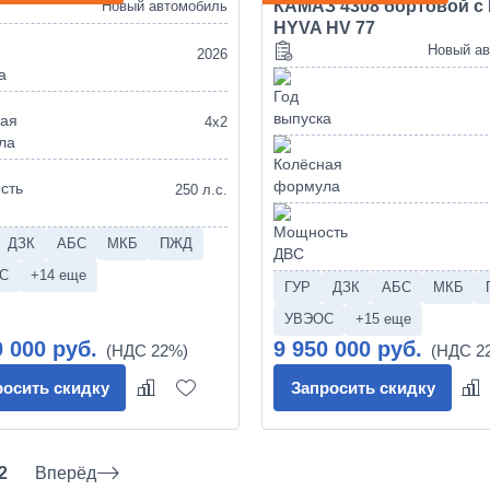
КАМАЗ 4308 бортовой с
Новый автомобиль
HYVA HV 77
Новый а
2026
4х2
250 л.с.
ДЗК
АБС
МКБ
ПЖД
С
+14 еще
ГУР
ДЗК
АБС
МКБ
УВЭОС
+15 еще
0 000 руб.
9 950 000 руб.
росить скидку
Запросить скидку
2
Вперёд