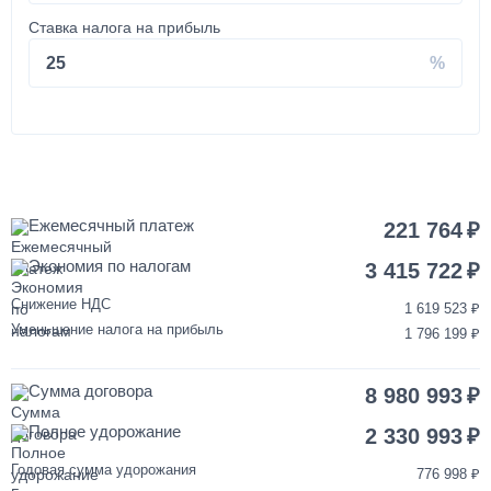
от 2 до 3 дней
Ставка налога на прибыль
Покраска кабины КАМАЗ
25
120 000
от 3 до 5 дней
Установка запасного колеса на КАМАЗ
Ежемесячный платеж
221 764
Экономия по налогам
40 000
3 415 722
Снижение НДС
1 619 523
1 день
Уменьшение налога на прибыль
1 796 199
Переделка двигателя КАМАЗ ЕВРО-3/4/5 на ЕВРО-2
Сумма договора
8 980 993
850 000
Полное удорожание
2 330 993
от 2 до 3 дней
Годовая сумма удорожания
776 998