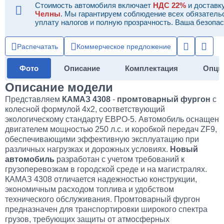
Стоимость автомобиля включает
НДС 22%
и доставк
Челны
. Мы гарантируем соблюдение всех обязатель
уплату налогов и полную прозрачность. Ваша безопас
Распечатать
Коммерческое предложение
Фото
Описание
Комплектация
Опци
Описание модели
Представляем
КАМАЗ 4308
-
промтоварный фургон
с
колесной формулой 4х2, соответствующий
экологическому стандарту ЕВРО-5. Автомобиль оснащен
двигателем мощностью 250 л.с. и коробкой передач ZF9,
обеспечивающими эффективную эксплуатацию при
различных нагрузках и дорожных условиях.
Новый
автомобиль
разработан с учетом требований к
грузоперевозкам в городской среде и на магистралях.
КАМАЗ 4308 отличается надежностью конструкции,
экономичным расходом топлива и удобством
технического обслуживания. Промтоварный фургон
предназначен для транспортировки широкого спектра
грузов, требующих защиты от атмосферных