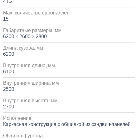
41.2
10 000
Max. количество европаллет
15
1 день
Габаритные размеры, мм
6200 × 2600 × 2800
Установка сдвоенной двухрядной кабины с
увеличенным салоном
Длина кузова, мм
6200
1 700 000
Внутренняя длина, мм
от 5 до 10 дней
6100
Внутренняя ширина, мм
Установка пневмоподвески на воздушных подушках
2500
на КАМАЗ
Внутренняя высота, мм
60 000
2700
1 день
Исполнение
Каркасная конструкция с обшивкой из сэндвич-панелей
Установка стояночного кондиционера JUKOOL FT-
Обвязка фургона
TAC-PI09 на крышу