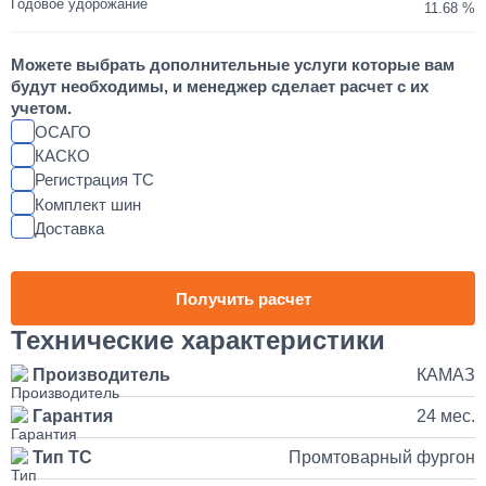
Годовое удорожание
11.68
Шумоизоляция кабины и двигателя КАМАЗ
Можете выбрать дополнительные услуги которые вам
55 000
будут необходимы, и менеджер сделает расчет с их
учетом.
от 2 до 3 дней
ОСАГО
КАСКО
Регистрация ТС
Установка магнитолы и динамиков в КАМАЗ
Комплект шин
Доставка
25 000
1 день
Получить расчет
Наращивание кузова и бортов на КАМАЗ
Технические характеристики
Производитель
КАМАЗ
150 000
Гарантия
24 мес.
от 5 до 10 дней
Тип ТС
Промтоварный фургон
Установка и подключение рации с антенной на КАМАЗ