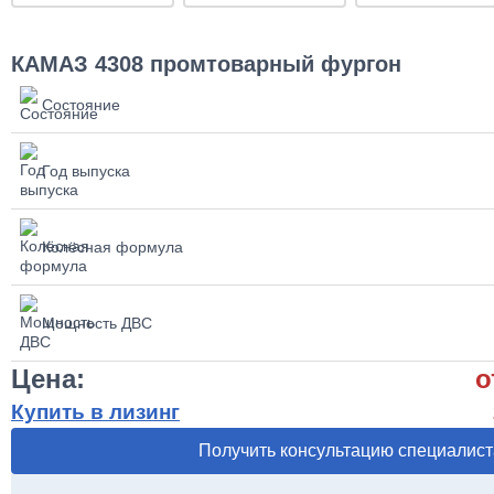
КАМАЗ 4308 промтоварный фургон
Состояние
Год выпуска
Колёсная формула
Мощность ДВС
Цена:
о
Купить в лизинг
Получить консультацию специалист