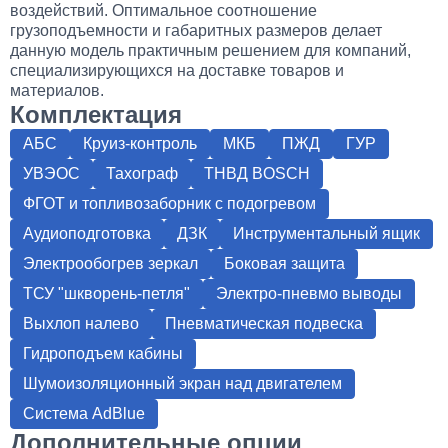
воздействий. Оптимальное соотношение
грузоподъемности и габаритных размеров делает
данную модель практичным решением для компаний,
специализирующихся на доставке товаров и
материалов.
Комплектация
АБС
Круиз-контроль
МКБ
ПЖД
ГУР
УВЭОС
Тахограф
ТНВД BOSCH
ФГОТ и топливозаборник с подогревом
Аудиоподготовка
ДЗК
Инструментальный ящик
Электрообогрев зеркал
Боковая защита
ТСУ "шкворень-петля"
Электро-пневмо выводы
Выхлоп налево
Пневматическая подвеска
Гидроподъем кабины
Шумоизоляционный экран над двигателем
Система AdBlue
Дополнительные опции