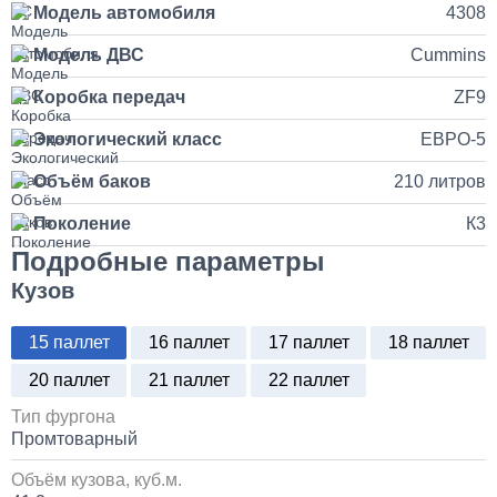
Модель автомобиля
4308
35 000
Модель ДВС
Cummins
Коробка передач
ZF9
1 день
Экологический класс
ЕВРО-5
Установка продувочного пистолета в кабину
Объём баков
210 литров
3 500
Поколение
К3
Подробные параметры
1 день
Кузов
Установка и замена компрессора КАМАЗ
15 паллет
16 паллет
17 паллет
18 паллет
30 000
20 паллет
21 паллет
22 паллет
1 день
Тип фургона
Промтоварный
Установка системы контроля положения
Объём кузова, куб.м.
самосвального кузова