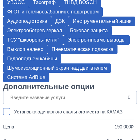
УВЭОС
Тахограф
ТНВД BOSCH
ФГОТ и топливозаборник с подогревом
Аудиоподготовка
ДЗК
Инструментальный ящик
Электрообогрев зеркал
Боковая защита
ТСУ "шкворень-петля"
Электро-пневмо выводы
Выхлоп налево
Пневматическая подвеска
Гидроподъем кабины
Шумоизоляционный экран над двигателем
Система AdBlue
Дополнительные опции
Установка одинарного спального места на КАМАЗ
190 000