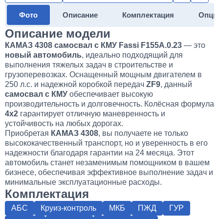
Фото
Описание
Комплектация
Опци
Описание модели
КАМАЗ 4308 самосвал с КМУ Fassi F155A.0.23
— это
новый автомобиль
, идеально подходящий для
выполнения тяжелых задач в строительстве и
грузоперевозках. Оснащенный мощным двигателем в
250 л.с. и надежной коробкой передач
ZF9
, данный
самосвал с КМУ
обеспечивает высокую
производительность и долговечность. Колёсная формула
4х2
гарантирует отличную маневренность и
устойчивость на любых дорогах.
Приобретая
КАМАЗ 4308
, вы получаете не только
высококачественный транспорт, но и уверенность в его
надежности благодаря гарантии на 24 месяца. Этот
автомобиль станет незаменимым помощником в вашем
бизнесе, обеспечивая эффективное выполнение задач и
минимальные эксплуатационные расходы.
Комплектация
АБС
Круиз-контроль
МКБ
ПЖД
ГУР