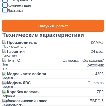
Установка магнитолы и динамиков в КАМАЗ
Комплект шин
Доставка
25 000
1 день
Получить расчет
Наращивание кузова и бортов на КАМАЗ
Технические характеристики
Производитель
КАМАЗ
150 000
Гарантия
24 мес.
от 5 до 10 дней
Тип ТС
Самосвал, Сельхозник/
Колхозник
Установка и подключение рации с антенной на КАМАЗ
Модель автомобиля
4308
35 000
Модель ДВС
Cummins
1 день
Коробка передач
ZF9
Установка продувочного пистолета в кабину
Экологический класс
ЕВРО-5