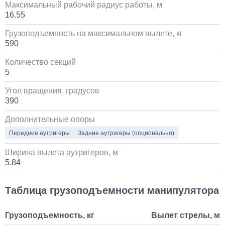
Максимальный рабочий радиус работы, м
1 700 000
16.55
от 5 до 10 дней
Грузоподъемность на максимальном вылете, кг
590
Установка пневмоподвески на воздушных подушках
Количество секций
на КАМАЗ
5
60 000
Угол вращения, градусов
390
1 день
Дополнительные опоры
Установка стояночного кондиционера JUKOOL FT-
Передние аутригеры
Задние аутригеры (опционально)
TAC-PI09 на крышу
Ширина вылета аутригеров, м
80 000
5.84
1 день
Таблица грузоподъемности манипулятора
Установка Bi-LED линз в фары КАМАЗ
Грузоподъемность, кг
Вылет стрелы, м