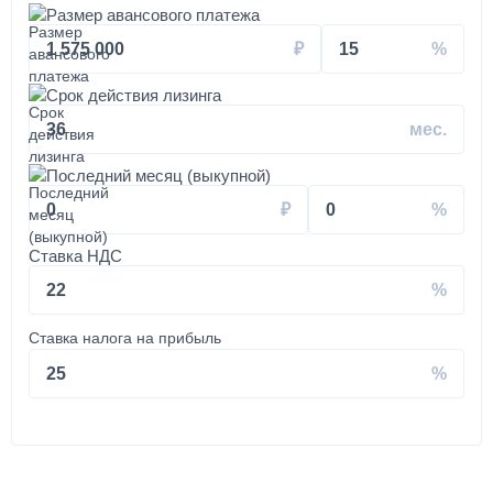
Размер авансового платежа
Установка автоматической системы подкачки колес и
1 575 000
15
шин на вездеход КАМАЗ
Срок действия лизинга
180 000
36
от 3 до 5 дней
Последний месяц (выкупной)
0
0
Установка КМУ 4-5 тонн на КАМАЗ
Ставка НДС
350 000
22
от 2 до 3 дней
Ставка налога на прибыль
Установка запасного колеса на КАМАЗ
25
40 000
1 день