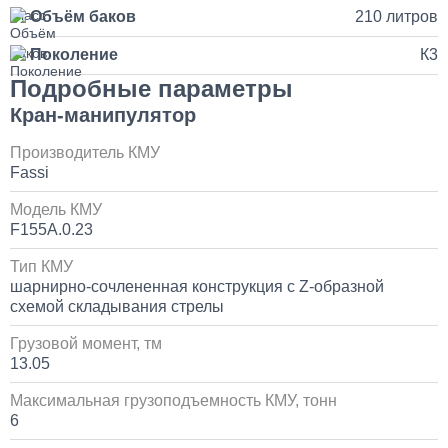
Объём баков
210 литров
3 500
Поколение
К3
1 день
Подробные параметры
Кран-манипулятор
Установка и замена компрессора КАМАЗ
Производитель КМУ
30 000
Fassi
1 день
Модель КМУ
F155A.0.23
Установка системы контроля положения
Тип КМУ
самосвального кузова
шарнирно-сочлененная конструкция с Z-образной
схемой складывания стрелы
10 000
Грузовой момент, тм
1 день
13.05
Максимальная грузоподъемность КМУ, тонн
Установка сдвоенной двухрядной кабины с
увеличенным салоном
6