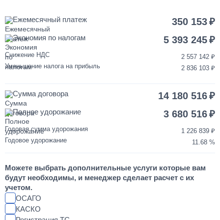
Покраска кабины КАМАЗ
Ежемесячный платеж
350 153
Экономия по налогам
120 000
5 393 245
Снижение НДС
2 557 142
от 3 до 5 дней
Уменьшение налога на прибыль
2 836 103
Переделка двигателя КАМАЗ ЕВРО-3/4/5 на ЕВРО-2
Сумма договора
14 180 516
850 000
Полное удорожание
3 680 516
от 2 до 3 дней
Годовая сумма удорожания
1 226 839
Годовое удорожание
11.68
Шумоизоляция кабины и двигателя КАМАЗ
Можете выбрать дополнительные услуги которые вам
55 000
будут необходимы, и менеджер сделает расчет с их
учетом.
от 2 до 3 дней
ОСАГО
КАСКО
Регистрация ТС