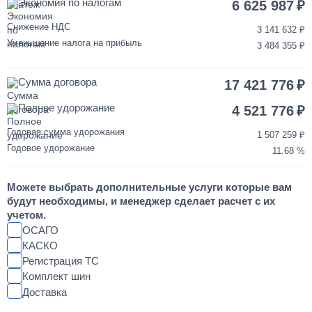
Экономия по налогам
40 000
6 625 987
Снижение НДС
3 141 632
1 день
Уменьшение налога на прибыль
3 484 355
Переделка двигателя КАМАЗ ЕВРО-3/4/5 на ЕВРО-2
Сумма договора
17 421 776
850 000
Полное удорожание
4 521 776
от 2 до 3 дней
Годовая сумма удорожания
1 507 259
Годовое удорожание
11.68
Шумоизоляция кабины и двигателя КАМАЗ
Можете выбрать дополнительные услуги которые вам
55 000
будут необходимы, и менеджер сделает расчет с их
учетом.
от 2 до 3 дней
ОСАГО
КАСКО
Регистрация ТС
Установка магнитолы и динамиков в КАМАЗ
Комплект шин
Доставка
25 000