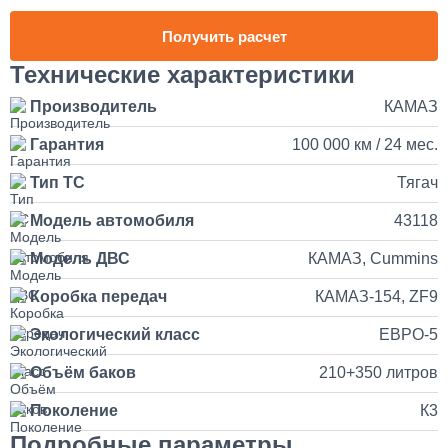
1 день
Получить расчет
Наращивание кузова и бортов на КАМАЗ
Технические характеристики
Производитель
КАМАЗ
150 000
Гарантия
100 000 км / 24 мес.
от 5 до 10 дней
Тип ТС
Тягач
Установка и подключение рации с антенной на КАМАЗ
Модель автомобиля
43118
35 000
Модель ДВС
КАМАЗ, Cummins
Коробка передач
КАМАЗ-154, ZF9
1 день
Экологический класс
ЕВРО-5
Установка продувочного пистолета в кабину
Объём баков
210+350 литров
3 500
Поколение
К3
Подробные параметры
1 день