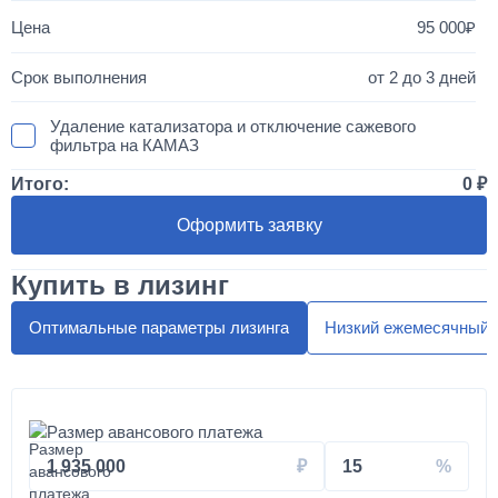
95 000
от 2 до 3 дней
Удаление катализатора и отключение сажевого
фильтра на КАМАЗ
Итого:
0
50 000
Оформить заявку
1 день
Купить в лизинг
Установка двухместного спальника с высокой крышей
"МАКСИ"
Оптимальные параметры лизинга
Низкий ежемесячный 
300 000
от 5 до 10 дней
Размер авансового платежа
Установка автоматической системы подкачки колес и
1 935 000
15
шин на вездеход КАМАЗ