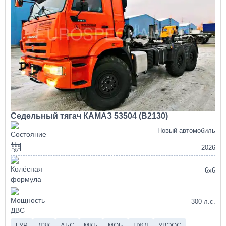
Седельный тягач КАМАЗ 53504 (В2130)
Новый автомобиль
2026
6х6
300 л.с.
ГУР
ДЗК
АБС
МКБ
МОБ
ПЖД
УВЭОС