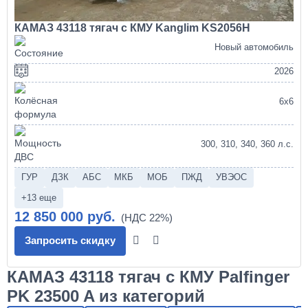
КАМАЗ 43118 тягач с КМУ Kanglim KS2056H
Новый автомобиль
2026
6х6
300, 310, 340, 360 л.с.
ГУР
ДЗК
АБС
МКБ
МОБ
ПЖД
УВЭОС
+13 еще
12 850 000 руб.
Запросить скидку
КАМАЗ 43118 тягач с КМУ Palfinger
PK 23500 A из категорий