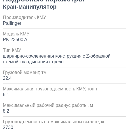
Кран-манипулятор
Установка и замена компрессора КАМАЗ
Производитель КМУ
Palfinger
30 000
Модель КМУ
1 день
PK 23500 A
Тип КМУ
Установка системы контроля положения
шарнирно-сочлененная конструкция с Z-образной
самосвального кузова
схемой складывания стрелы
10 000
Грузовой момент, тм
22.4
1 день
Максимальная грузоподъемность КМУ, тонн
6.1
Установка сдвоенной двухрядной кабины с
увеличенным салоном
Максимальный рабочий радиус работы, м
8.2
1 700 000
Грузоподъемность на максимальном вылете, кг
от 5 до 10 дней
2730