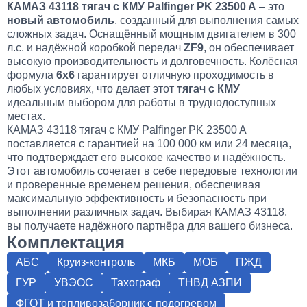
КАМАЗ 43118 тягач с КМУ Palfinger PK 23500 A
– это
новый автомобиль
, созданный для выполнения самых
сложных задач. Оснащённый мощным двигателем в 300
л.с. и надёжной коробкой передач
ZF9
, он обеспечивает
высокую производительность и долговечность. Колёсная
формула
6х6
гарантирует отличную проходимость в
любых условиях, что делает этот
тягач с КМУ
идеальным выбором для работы в труднодоступных
местах.
КАМАЗ 43118 тягач с КМУ Palfinger PK 23500 A
поставляется с гарантией на 100 000 км или 24 месяца,
что подтверждает его высокое качество и надёжность.
Этот автомобиль сочетает в себе передовые технологии
и проверенные временем решения, обеспечивая
максимальную эффективность и безопасность при
выполнении различных задач. Выбирая КАМАЗ 43118,
вы получаете надёжного партнёра для вашего бизнеса.
Комплектация
АБС
Круиз-контроль
МКБ
МОБ
ПЖД
ГУР
УВЭОС
Тахограф
ТНВД АЗПИ
ФГОТ и топливозаборник с подогревом