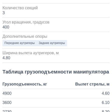
Количество секций
Установка пневмоподвески на воздушных подушках
на КАМАЗ
3
Угол вращения, градусов
60 000
400
1 день
Дополнительные опоры
Передние аутригеры
Задние аутригеры
Установка стояночного кондиционера JUKOOL FT-
TAC-PI09 на крышу
Ширина вылета аутригеров, м
4.80
80 000
Таблица грузоподъемности манипулятора
1 день
Грузоподъемность, кг
Вылет стрелы, м
Установка Bi-LED линз в фары КАМАЗ
4900
4.60
45 000
3600
6.10
1 день
2730
8.20