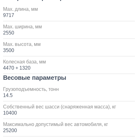
1 день
Max. длина, мм
9717
Установка стояночного кондиционера JUKOOL FT-
TAC-PI09 на крышу
Max. ширина, мм
2550
80 000
Max. высота, мм
3500
1 день
Колесная база, мм
4470 + 1320
Установка Bi-LED линз в фары КАМАЗ
Весовые параметры
45 000
Грузоподъемность, тонн
14.5
1 день
Собственный вес шасси (снаряженная масса), кг
10400
Максимально допустимый вес автомобиля, кг
25200