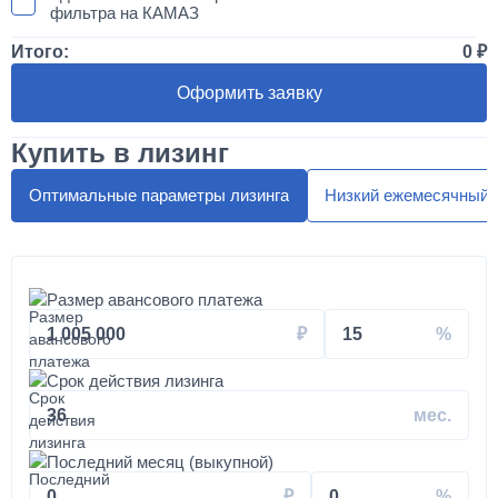
фильтра на КАМАЗ
Итого:
0
50 000
Оформить заявку
1 день
Купить в лизинг
Установка двухместного спальника с высокой крышей
"МАКСИ"
Оптимальные параметры лизинга
Низкий ежемесячный 
300 000
от 5 до 10 дней
Размер авансового платежа
Установка автоматической системы подкачки колес и
1 005 000
15
шин на вездеход КАМАЗ
Срок действия лизинга
180 000
36
от 3 до 5 дней
Последний месяц (выкупной)
0
0