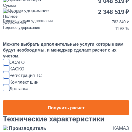
9 048 519
850 000
Полное удорожание
2 348 519
от 2 до 3 дней
Годовая сумма удорожания
782 840
Годовое удорожание
11.68
Шумоизоляция кабины и двигателя КАМАЗ
Можете выбрать дополнительные услуги которые вам
55 000
будут необходимы, и менеджер сделает расчет с их
учетом.
от 2 до 3 дней
ОСАГО
КАСКО
Регистрация ТС
Установка магнитолы и динамиков в КАМАЗ
Комплект шин
Доставка
25 000
1 день
Получить расчет
Наращивание кузова и бортов на КАМАЗ
Технические характеристики
Производитель
КАМАЗ
150 000