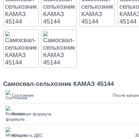
Самосвал-сельхозник КАМАЗ 45144
Состояние
После капре
Колёсная формула
Мощность ДВС
30