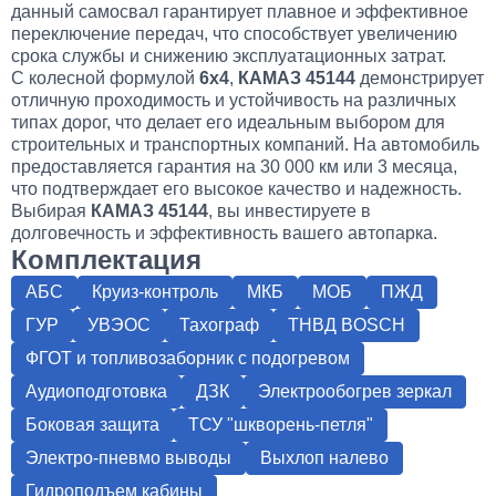
данный самосвал гарантирует плавное и эффективное
переключение передач, что способствует увеличению
срока службы и снижению эксплуатационных затрат.
С колесной формулой
6х4
,
КАМАЗ 45144
демонстрирует
отличную проходимость и устойчивость на различных
типах дорог, что делает его идеальным выбором для
строительных и транспортных компаний. На автомобиль
предоставляется гарантия на 30 000 км или 3 месяца,
что подтверждает его высокое качество и надежность.
Выбирая
КАМАЗ 45144
, вы инвестируете в
долговечность и эффективность вашего автопарка.
Комплектация
АБС
Круиз-контроль
МКБ
МОБ
ПЖД
ГУР
УВЭОС
Тахограф
ТНВД BOSCH
ФГОТ и топливозаборник с подогревом
Аудиоподготовка
ДЗК
Электрообогрев зеркал
Боковая защита
ТСУ "шкворень-петля"
Электро-пневмо выводы
Выхлоп налево
Гидроподъем кабины