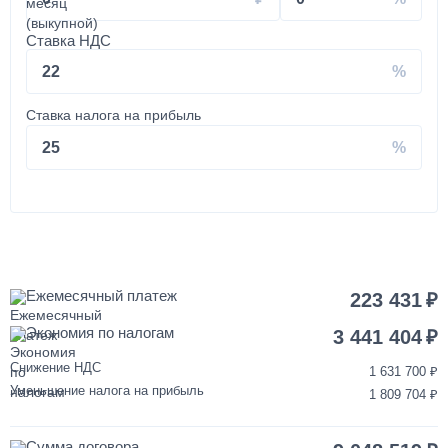
Установка КМУ 4-5 тонн на КАМАЗ
Ставка НДС
350 000
22
от 2 до 3 дней
Ставка налога на прибыль
Установка запасного колеса на КАМАЗ
25
40 000
1 день
Покраска кабины КАМАЗ
Ежемесячный платеж
223 431
Экономия по налогам
120 000
3 441 404
Снижение НДС
1 631 700
от 3 до 5 дней
Уменьшение налога на прибыль
1 809 704
Переделка двигателя КАМАЗ ЕВРО-3/4/5 на ЕВРО-2
Сумма договора