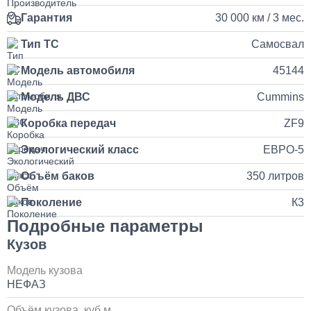
Гарантия
30 000 км / 3 мес.
от 5 до 10 дней
Тип ТС
Самосвал
Установка и подключение рации с антенной на КАМАЗ
Модель автомобиля
45144
35 000
Модель ДВС
Cummins
Коробка передач
ZF9
1 день
Экологический класс
ЕВРО-5
Установка продувочного пистолета в кабину
Объём баков
350 литров
3 500
Поколение
К3
Подробные параметры
1 день
Кузов
Установка и замена компрессора КАМАЗ
Модель кузова
НЕФАЗ
30 000
Объём кузова, куб.м.