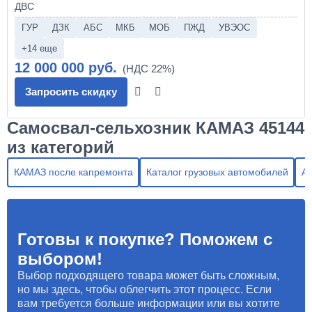
ГУР
ДЗК
АБС
МКБ
МОБ
ПЖД
УВЭОС
+14 еще
12 000 000 руб.
Запросить скидку
Самосвал-сельхозник КАМАЗ 45144
из категорий
КАМАЗ после капремонта
Каталог грузовых автомобилей
А
Готовы к покупке? Поможем с
выбором!
Выбор подходящего товара может быть сложным,
но мы здесь, чтобы облегчить этот процесс. Если
вам требуется больше информации или вы хотите