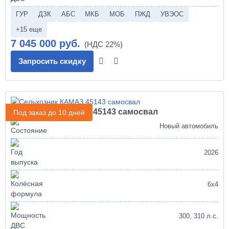
ГУР
ДЗК
АБС
МКБ
МОБ
ПЖД
УВЭОС
+15 еще
7 045 000 руб.
Запросить скидку
Сельхозник КАМАЗ 45143 самосвал
Под заказ до 10 дней
Новый автомобиль
2026
6х4
300, 310 л.с.