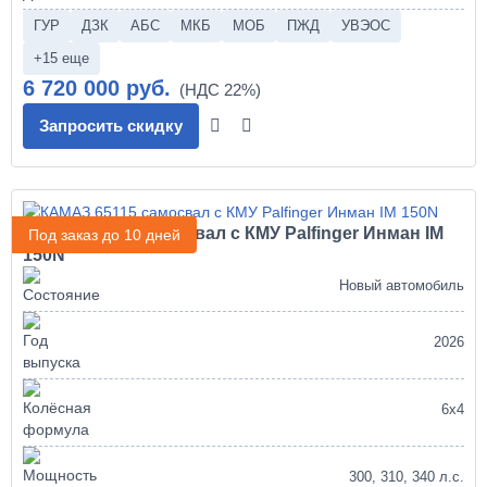
ГУР
ДЗК
АБС
МКБ
МОБ
ПЖД
УВЭОС
+15 еще
6 720 000 руб.
Запросить скидку
КАМАЗ 65115 самосвал с КМУ Palfinger Инман IM
Под заказ до 10 дней
150N
Новый автомобиль
2026
6х4
300, 310, 340 л.с.