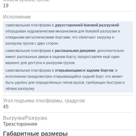
1 день
19
Исполнение
Установка системы контроля положения
самосвального кузова
самосвальная платформа
с двухсторонней боковой разгрузкой
:
оборудован гидравлическим механизмом для боковой разгрузки и
10 000
откидными металлическими бортами, что облегчает загрузку и
разгрузку грузов с двух сторон.
1 день
самосвальная платформа
с распашными дверями
: дополнительно
имеет распашные двери в заднем борту, предоставляя ещё один
вариант для доступа и разгрузки грузов.
Установка сдвоенной двухрядной кабины с
увеличенным салоном
самосвальная платформа
с открывающимся задним бортом
: в
исполнении предусмотрен открывающийся задний борт, что может
быть удобно для определённых типов грузов, требующих быструю и
1 700 000
лёгкую разгрузку.
от 5 до 10 дней
Угол подъема платформы, градусов
45
Установка пневмоподвески на воздушных подушках
на КАМАЗ
Выгрузка/Разгрузка
Трехсторонняя
60 000
Габаритные размеры