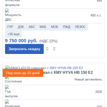
6х6
400 л.с.
ГУР
ДЗК
АБС
МКБ
МОБ
ПЖД
УВЭОС
+16 еще
9 750 000 руб.
Запросить скидку
КАМАЗ 43118 самосвал с КМУ HYVA HB 150 E2
Под заказ до 10 дней
Новый автомобиль
2026
6х6