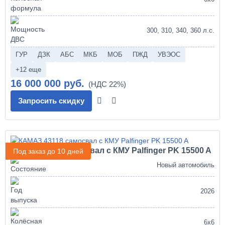
300, 310, 340, 360 л.с.
ГУР
ДЗК
АБС
МКБ
МОБ
ПЖД
УВЭОС
+12 еще
16 000 000 руб.
Запросить скидку
КАМАЗ 43118 самосвал с КМУ Palfinger PK 15500 A
Под заказ до 10 дней
Новый автомобиль
2026
6х6