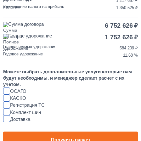
1 217 687
1 день
Уменьшение налога на прибыль
1 350 525
Переделка двигателя КАМАЗ ЕВРО-3/4/5 на ЕВРО-2
Сумма договора
6 752 626
850 000
Полное удорожание
1 752 626
от 2 до 3 дней
Годовая сумма удорожания
584 209
Годовое удорожание
11.68
Шумоизоляция кабины и двигателя КАМАЗ
Можете выбрать дополнительные услуги которые вам
55 000
будут необходимы, и менеджер сделает расчет с их
учетом.
от 2 до 3 дней
ОСАГО
КАСКО
Регистрация ТС
Установка магнитолы и динамиков в КАМАЗ
Комплект шин
Доставка
25 000
1 день
Получить расчет