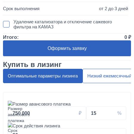
от 2 до 3 дней
Удаление катализатора и отключение сажевого
фильтра на КАМАЗ
Итого:
0
50 000
Оформить заявку
1 день
Купить в лизинг
Установка двухместного спальника с высокой крышей
"МАКСИ"
Оптимальные параметры лизинга
Низкий ежемесячный 
300 000
от 5 до 10 дней
Размер авансового платежа
Установка автоматической системы подкачки колес и
750 000
15
шин на вездеход КАМАЗ
Срок действия лизинга
180 000