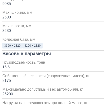
на КАМАЗ
9085
Max. ширина, мм
60 000
2500
1 день
Max. высота, мм
3630
Установка стояночного кондиционера JUKOOL FT-
TAC-PI09 на крышу
Колесная база, мм
3690 + 1320
4100 + 1320
80 000
Весовые параметры
1 день
Грузоподъемность, тонн
15.6
Установка Bi-LED линз в фары КАМАЗ
Собственный вес шасси (снаряженная масса), кг
8175
45 000
Максимально допустимый вес автомобиля, кг
1 день
25200
Нагрузка на переднюю ось при полной массе, кг