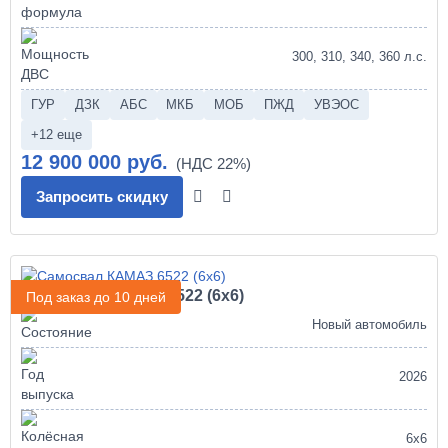
300, 310, 340, 360 л.с.
ГУР
ДЗК
АБС
МКБ
МОБ
ПЖД
УВЭОС
+12 еще
12 900 000 руб.
Запросить скидку
Самосвал КАМАЗ 6522 (6х6)
Под заказ до 10 дней
Новый автомобиль
2026
6х6