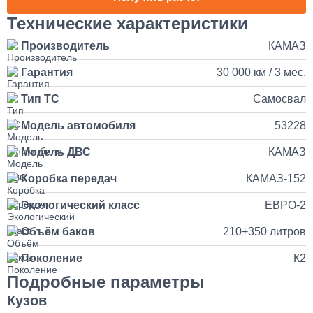
Наращивание кузова и бортов на КАМАЗ
Технические характеристики
Производитель
КАМАЗ
150 000
Гарантия
30 000 км / 3 мес.
от 5 до 10 дней
Тип ТС
Самосвал
Установка и подключение рации с антенной на КАМАЗ
Модель автомобиля
53228
35 000
Модель ДВС
КАМАЗ
Коробка передач
КАМАЗ-152
1 день
Экологический класс
ЕВРО-2
Установка продувочного пистолета в кабину
Объём баков
210+350 литров
3 500
Поколение
К2
Подробные параметры
1 день
Кузов