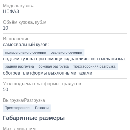
Установка и замена компрессора КАМАЗ
Модель кузова
НЕФАЗ
30 000
Объём кузова, куб.м.
1 день
10
Исполнение
Установка системы контроля положения
самосвальный кузов:
самосвального кузова
прямоугольного сечения
овального сечения
10 000
подъем кузова при помощи гидравлического механизма:
задняя разгрузка
боковая разгрузка
трехсторонняя разгрузка
1 день
обогрев платформы выхлопными газами
Угол подъема платформы, градусов
Установка сдвоенной двухрядной кабины с
увеличенным салоном
50
Выгрузка/Разгрузка
1 700 000
Трехсторонняя
Боковая
от 5 до 10 дней
Габаритные размеры
Установка пневмоподвески на воздушных подушках
Max. длина, мм