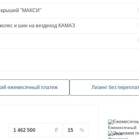
й крышей "МАКСИ"
 колес и шин на вездеход КАМАЗ
ЕВРО-2
кий ежемесячный платеж
Лизинг без перепла
Ежемесячн
1 462 500
15
Экономия п