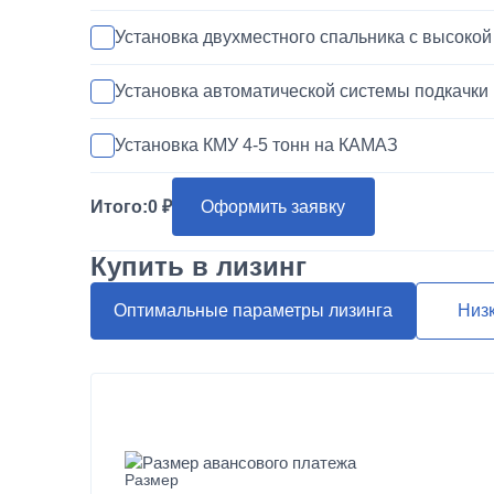
Установка двухместного спальника с высоко
Установка автоматической системы подкачки
Установка КМУ 4-5 тонн на КАМАЗ
Установка запасного колеса на КАМАЗ
Итого:
0
Оформить заявку
Покраска кабины КАМАЗ
Купить в лизинг
Переделка двигателя КАМАЗ ЕВРО-3/4/5 на 
Оптимальные параметры лизинга
Низ
Шумоизоляция кабины и двигателя КАМАЗ
Установка магнитолы и динамиков в КАМАЗ
Размер авансового платежа
Наращивание кузова и бортов на КАМАЗ