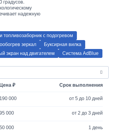
 градусов.
экологическому
печивает надежную
и топливозаборник с подогревом
ообогрев зеркал
Буксирная вилка
й экран над двигателем
Система AdBlue
Цена
Срок выполнения
190 000
от 5 до 10 дней
95 000
от 2 до 3 дней
50 000
1 день