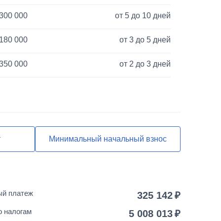
300 000
от 5 до 10 дней
180 000
от 3 до 5 дней
350 000
от 2 до 3 дней
40 000
1 день
120 000
от 3 до 5 дней
850 000
от 2 до 3 дней
т
Минимальный начальный взнос
55 000
от 2 до 3 дней
25 000
1 день
ый платеж
325 142
150 000
от 5 до 10 дней
о налогам
5 008 013