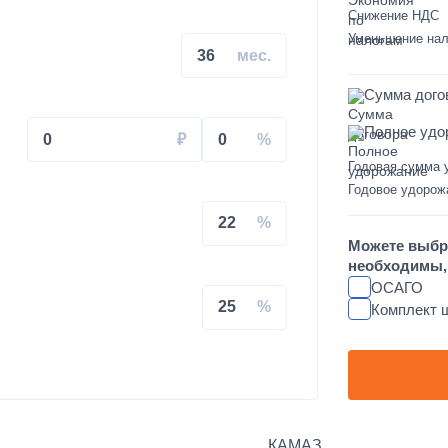
Снижение НДС
на КАМАЗ
Уменьшение нал
36
Сумма дого
Полное удо
0
0
Годовая сумма 
свального кузова
Годовое удорож
22
увеличенным салоном
Можете выбр
необходимы, 
душках на КАМАЗ
ОСАГО
25
Комплект 
L FT-TAC-PI09 на крышу
КАМАЗ