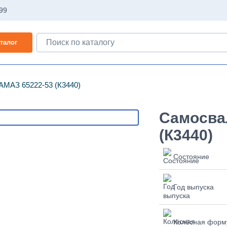
-99
талог
АМАЗ 65222-53 (К3440)
Самосва
(К3440)
Состояние
Год выпуска
Колёсная форм