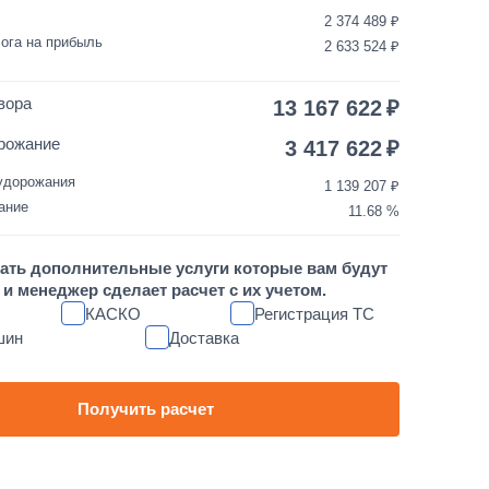
2 374 489
35 000
1 день
ога на прибыль
2 633 524
3 500
1 день
вора
13 167 622
30 000
1 день
рожание
3 417 622
удорожания
1 139 207
10 000
1 день
ание
11.68
1 700 000
от 5 до 10 дней
ать дополнительные услуги которые вам будут
и менеджер сделает расчет с их учетом.
60 000
1 день
КАСКО
Регистрация ТС
шин
Доставка
80 000
1 день
45 000
1 день
Получить расчет