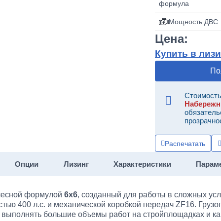
Мощность ДВС
Цена:
Купить в лизи
По
Стоимость
Набереж
обязатель
прозрачно
Распечатать
Опции
Лизинг
Характеристики
Парам
лесной формулой
6х6
, созданный для работы в сложных ус
ью 400 л.с. и механической коробкой передач ZF16. Груз
о выполнять большие объемы работ на стройплощадках и ка