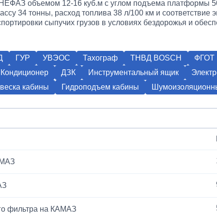
НЕФАЗ объемом 12-16 куб.м с углом подъема платформы 50
ссу 34 тонны, расход топлива 38 л/100 км и соответствие 
нспортировки сыпучих грузов в условиях бездорожья и обес
Д
ГУР
УВЭОС
Тахограф
ТНВД BOSCH
ФГОТ 
Кондиционер
ДЗК
Инструментальный ящик
Электр
веска кабины
Гидроподъем кабины
Шумоизоляционны
АМАЗ
АЗ
го фильтра на КАМАЗ