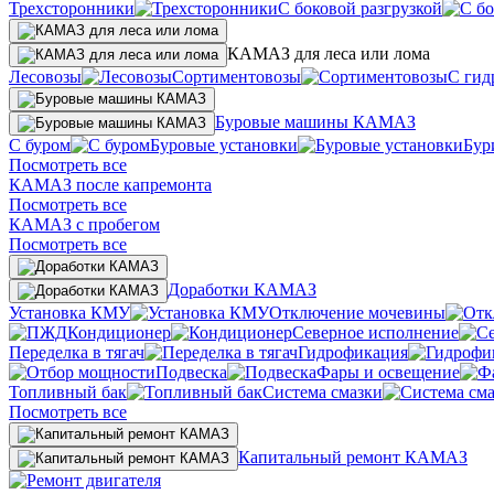
Трехсторонники
С боковой разгрузкой
КАМАЗ для леса или лома
Лесовозы
Сортиментовозы
С гид
Буровые машины КАМАЗ
С буром
Буровые установки
Бур
Посмотреть все
КАМАЗ после капремонта
Посмотреть все
КАМАЗ с пробегом
Посмотреть все
Доработки КАМАЗ
Установка КМУ
Отключение мочевины
Кондиционер
Северное исполнение
Переделка в тягач
Гидрофикация
Подвеска
Фары и освещение
Топливный бак
Система смазки
Посмотреть все
Капитальный ремонт КАМАЗ