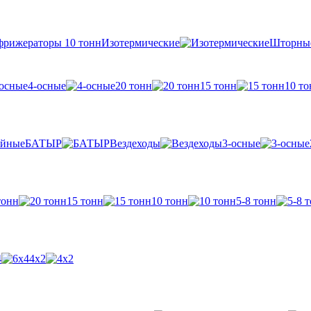
Изотермические
Шторны
4-осные
20 тонн
15 тонн
10 то
БАТЫР
Вездеходы
3-осные
тонн
15 тонн
10 тонн
5-8 тонн
4
4х2