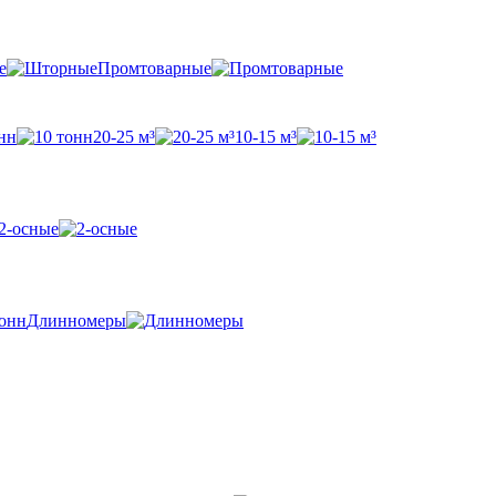
е
Промтоварные
нн
20-25 м³
10-15 м³
2-осные
Длинномеры