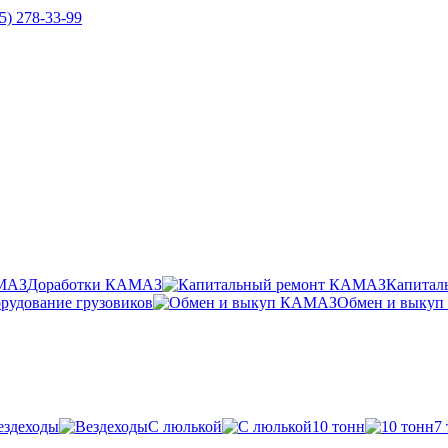
5) 278-33-99
Доработки КАМАЗ
Капитал
рудование грузовиков
Обмен и выку
ездеходы
С люлькой
10 тонн
7