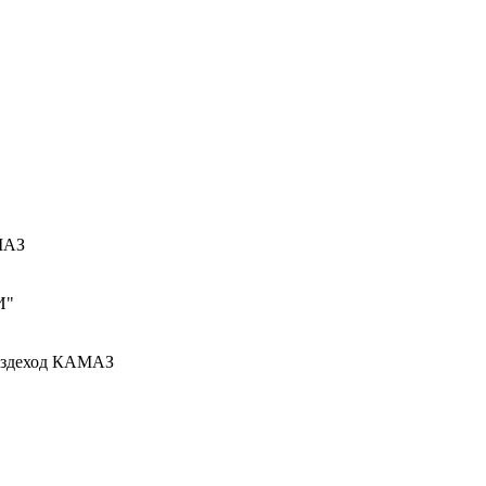
МАЗ
И"
вездеход КАМАЗ