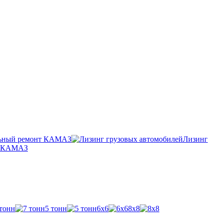
ьный ремонт КАМАЗ
Лизинг
п КАМАЗ
 тонн
5 тонн
6х6
8х8