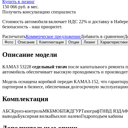
Купить в лизинг
150 066 руб. в мес.
Получить консультацию специалиста
Стоимость автомобиля включает
НДС 22%
и доставку в
Набер
безопасность - наш приоритет.
Распечатать
Коммерческое предложение
Добавить в сравнение
Д
Фото
Описание
Комплектация
Опции
Лизинг
Характеристики
Описание модели
КАМАЗ 53228
седельный тягач
после капитального ремонта п
автомобиль обеспечивает высокую проходимость и производит
Модель оснащена коробкой передач КАМАЗ-152, что гарантиру
партнером в бизнесе, обеспечивая долгосрочную эксплуатаци
Комплектация
АБС
Круиз-контроль
МКБ
МОБ
ПЖД
ГУР
Тахограф
ТНВД ЯЗДА
Ф
выводы
Буксирная вилка
Выхлоп налево
Гидроподъем кабины