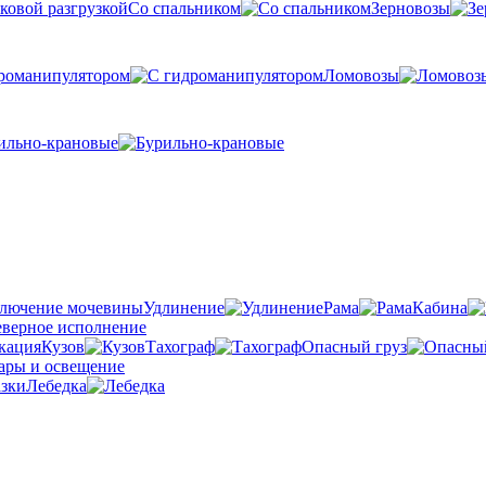
Со спальником
Зерновозы
романипулятором
Ломовозы
ильно-крановые
Удлинение
Рама
Кабина
Кузов
Тахограф
Опасный груз
Лебедка