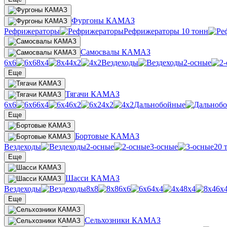
Фургоны КАМАЗ
Рефрижераторы
Рефрижераторы 10 тонн
Самосвалы КАМАЗ
6х6
8х4
4х2
Вездеходы
2-осные
Еще
Тягачи КАМАЗ
6х6
6х4
6х2
4х2
Дальнобойные
Еще
Бортовые КАМАЗ
Вездеходы
2-осные
3-осные
20 
Еще
Шасси КАМАЗ
Вездеходы
8х8
6х6
4х4
8х4
6х
Еще
Сельхозники КАМАЗ