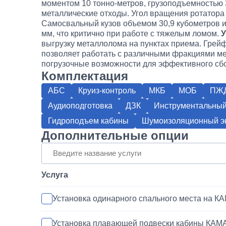
моментом 10 тонно-метров, грузоподъемностью 3
металлические отходы. Угол вращения ротатора
Самосвальный кузов объемом 30,9 кубометров и
мм, что критично при работе с тяжелым ломом.
У
выгрузку металлолома на пунктах приема. Грейф
позволяет работать с различными фракциями ме
погрузочные возможности для эффективного сб
Комплектация
АБС
Круиз-контроль
МКБ
МОБ
ПЖ
Аудиоподготовка
ДЗК
Инструментальный
Гидроподъем кабины
Шумоизоляционный эк
Дополнительные опции
Услуга
Установка одинарного спального места на К
Установка плавающей подвески кабины КАМ