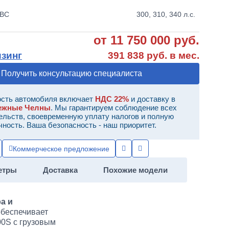
ДВС
300, 310, 340 л.с.
от 11 750 000 руб.
изинг
391 838 руб. в мес.
Получить консультацию специалиста
сть автомобиля включает
НДС 22%
и доставку в
ежные Челны
. Мы гарантируем соблюдение всех
ельств, своевременную уплату налогов и полную
чность. Ваша безопасность - наш приоритет.
Коммерческое предложение
етры
Доставка
Похожие модели
а и
обеспечивает
00S с грузовым