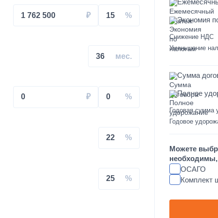
Ежемесячн
1 762 500
15
Экономия п
Снижение НДС
на КАМАЗ
Уменьшение нал
36
Сумма дого
Полное удо
0
0
Годовая сумма 
свального кузова
Годовое удорож
22
увеличенным салоном
Можете выбр
необходимы, 
душках на КАМАЗ
ОСАГО
25
Комплект 
L FT-TAC-PI09 на крышу