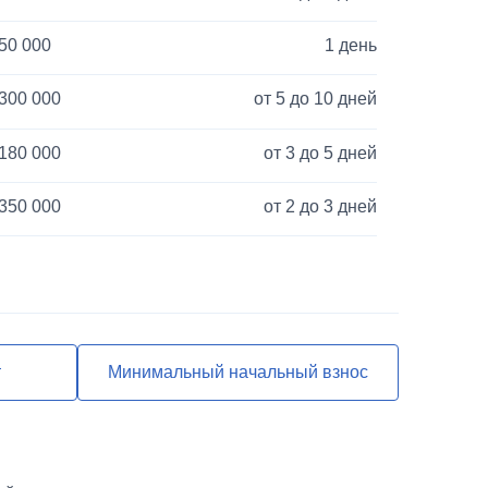
50 000
1 день
300 000
от 5 до 10 дней
180 000
от 3 до 5 дней
350 000
от 2 до 3 дней
40 000
1 день
120 000
от 3 до 5 дней
850 000
от 2 до 3 дней
т
Минимальный начальный взнос
55 000
от 2 до 3 дней
25 000
1 день