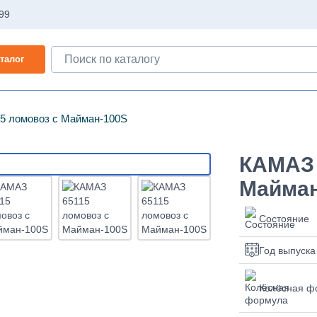
-99
талог
5 ломовоз с Майман-100S
КАМАЗ 
Майман
Состояние
Год выпуска
Колёсная ф