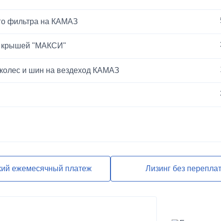
го фильтра на КАМАЗ
й крышей "МАКСИ"
 колес и шин на вездеход КАМАЗ
ЕВРО-2
кий ежемесячный платеж
Лизинг без перепла