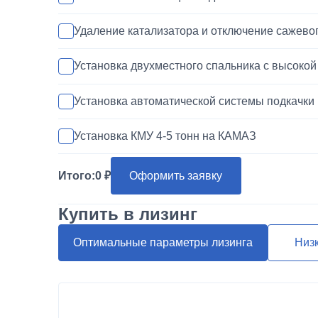
Удаление катализатора и отключение сажево
Установка двухместного спальника с высоко
Установка автоматической системы подкачки
Установка КМУ 4-5 тонн на КАМАЗ
Установка запасного колеса на КАМАЗ
Итого:
0
Оформить заявку
Покраска кабины КАМАЗ
Купить в лизинг
Переделка двигателя КАМАЗ ЕВРО-3/4/5 на 
Оптимальные параметры лизинга
Низ
Шумоизоляция кабины и двигателя КАМАЗ
Установка магнитолы и динамиков в КАМАЗ