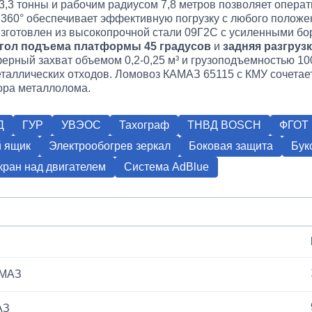
,3 тонны и рабочим радиусом 7,8 метров позволяет операт
 360° обеспечивает эффективную погрузку с любого положе
зготовлен из высокопрочной стали 09Г2С с усиленными бо
гол подъема платформы 45 градусов
и
задняя разгруз
ерный захват объемом 0,2-0,25 м³ и грузоподъемностью 10
таллических отходов. Ломовоз КАМАЗ 65115 с КМУ сочетае
ора металлолома.
Д
ГУР
УВЭОС
Тахограф
ТНВД BOSCH
ФГОТ 
 ящик
Электрообогрев зеркал
Боковая защита
Бук
ран над двигателем
Система AdBlue
АМАЗ
АЗ