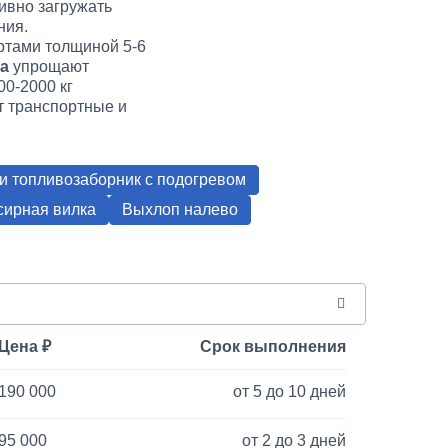
ивно загружать
ния.
ртами толщиной 5-6
ка
упрощают
00-2000 кг
т транспортные и
и топливозаборник с подогревом
сирная вилка
Выхлоп налево
Цена
Срок выполнения
190 000
от 5 до 10 дней
95 000
от 2 до 3 дней