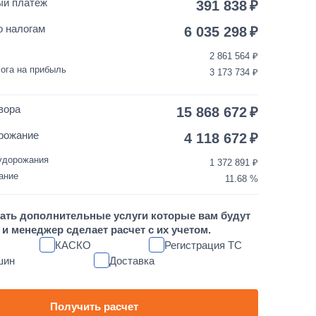
ый платеж
391 838
150 000
от 5 до 10 дней
о налогам
6 035 298
2 861 564
35 000
1 день
ога на прибыль
3 173 734
3 500
1 день
вора
15 868 672
30 000
1 день
рожание
4 118 672
удорожания
1 372 891
10 000
1 день
ание
11.68
1 700 000
от 5 до 10 дней
ать дополнительные услуги которые вам будут
и менеджер сделает расчет с их учетом.
60 000
1 день
КАСКО
Регистрация ТС
шин
Доставка
80 000
1 день
45 000
1 день
Получить расчет