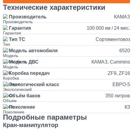
Наращивание кузова и бортов на КАМАЗ
Технические характеристики
Производитель
КАМАЗ
150 000
Гарантия
100 000 км / 24 мес.
от 5 до 10 дней
Тип ТС
Сортиментовоз
Установка и подключение рации с антенной на КАМАЗ
Модель автомобиля
6520
35 000
Модель ДВС
КАМАЗ, Cummins
Коробка передач
ZF9, ZF16
1 день
Экологический класс
ЕВРО-5
Установка продувочного пистолета в кабину
Объём баков
350 литров
3 500
Поколение
К3
Подробные параметры
1 день
Кран-манипулятор
Установка и замена компрессора КАМАЗ