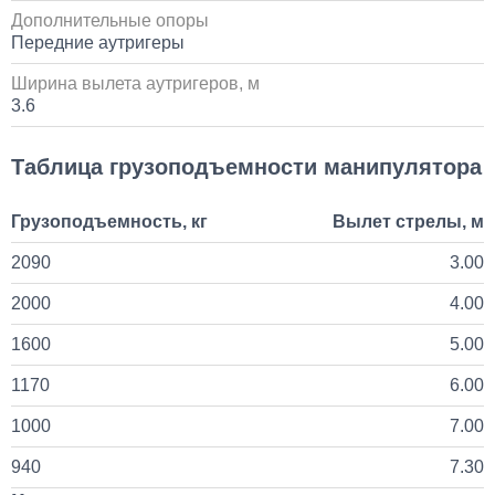
на КАМАЗ
Дополнительные опоры
Передние аутригеры
60 000
Ширина вылета аутригеров, м
1 день
3.6
Установка стояночного кондиционера JUKOOL FT-
Таблица грузоподъемности манипулятора
TAC-PI09 на крышу
80 000
Грузоподъемность, кг
Вылет стрелы, м
2090
3.00
1 день
2000
4.00
Установка Bi-LED линз в фары КАМАЗ
1600
5.00
45 000
1170
6.00
1 день
1000
7.00
940
7.30