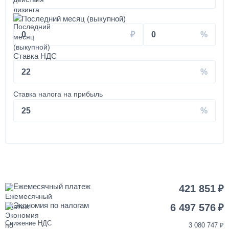
от 3 до 5 дней
Последний месяц (выкупной)
0
0
Установка КМУ 4-5 тонн на КАМАЗ
Ставка НДС
350 000
22
от 2 до 3 дней
Ставка налога на прибыль
Установка запасного колеса на КАМАЗ
25
40 000
1 день
Покраска кабины КАМАЗ
Ежемесячный платеж
421 851
Экономия по налогам
120 000
6 497 576
Снижение НДС
3 080 747
от 3 до 5 дней