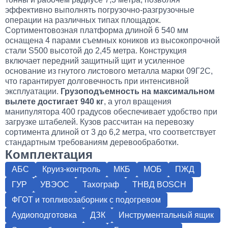
эффективно выполнять погрузочно-разгрузочные
операции на различных типах площадок.
Сортиментовозная платформа длиной 6 540 мм
оснащена 4 парами съемных коников из высокопрочной
стали S500 высотой до 2,45 метра. Конструкция
включает передний защитный щит и усиленное
основание из гнутого листового металла марки 09Г2С,
что гарантирует долговечность при интенсивной
эксплуатации.
Грузоподъемность на максимальном
вылете достигает 940 кг
, а угол вращения
манипулятора 400 градусов обеспечивает удобство при
загрузке штабелей. Кузов рассчитан на перевозку
сортимента длиной от 3 до 6,2 метра, что соответствует
стандартным требованиям деревообработки.
Комплектация
АБС
Круиз-контроль
МКБ
МОБ
ПЖД
ГУР
УВЭОС
Тахограф
ТНВД BOSCH
ФГОТ и топливозаборник с подогревом
Аудиоподготовка
ДЗК
Инструментальный ящик