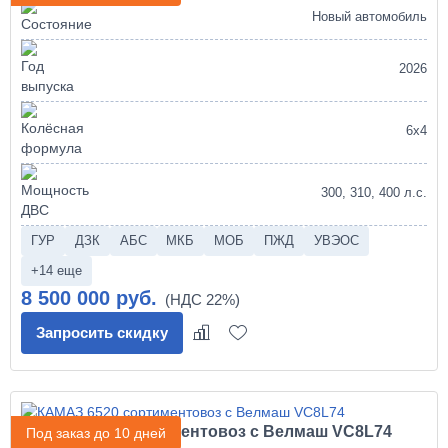
Новый автомобиль
2026
6х4
300, 310, 400 л.с.
ГУР
ДЗК
АБС
МКБ
МОБ
ПЖД
УВЭОС
+14 еще
8 500 000 руб.
Запросить скидку
КАМАЗ 6520 сортиментовоз с Велмаш VC8L74
Под заказ до 10 дней