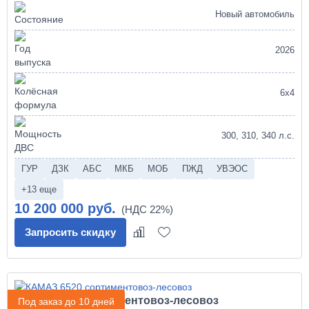
Новый автомобиль
2026
6х4
300, 310, 340 л.с.
ГУР
ДЗК
АБС
МКБ
МОБ
ПЖД
УВЭОС
+13 еще
10 200 000 руб.
Запросить скидку
КАМАЗ 6520 сортиментовоз-лесовоз
Под заказ до 10 дней