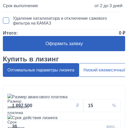
от 2 до 3 дней
Удаление катализатора и отключение сажевого
фильтра на КАМАЗ
Итого:
0
50 000
Оформить заявку
1 день
Купить в лизинг
Установка двухместного спальника с высокой крышей
"МАКСИ"
Оптимальные параметры лизинга
Низкий ежемесячный 
300 000
от 5 до 10 дней
Размер авансового платежа
Установка автоматической системы подкачки колес и
1 897 500
15
шин на вездеход КАМАЗ
Срок действия лизинга
180 000
36