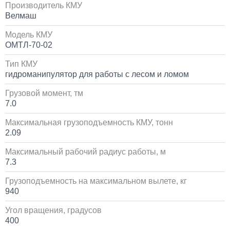
Производитель КМУ
Велмаш
30 000
Модель КМУ
1 день
ОМТЛ-70-02
Тип КМУ
Установка системы контроля положения
гидроманипулятор для работы с лесом и ломом
самосвального кузова
Грузовой момент, тм
10 000
7.0
1 день
Максимальная грузоподъемность КМУ, тонн
2.09
Установка сдвоенной двухрядной кабины с
Максимальный рабочий радиус работы, м
увеличенным салоном
7.3
1 700 000
Грузоподъемность на максимальном вылете, кг
940
от 5 до 10 дней
Угол вращения, градусов
400
Установка пневмоподвески на воздушных подушках