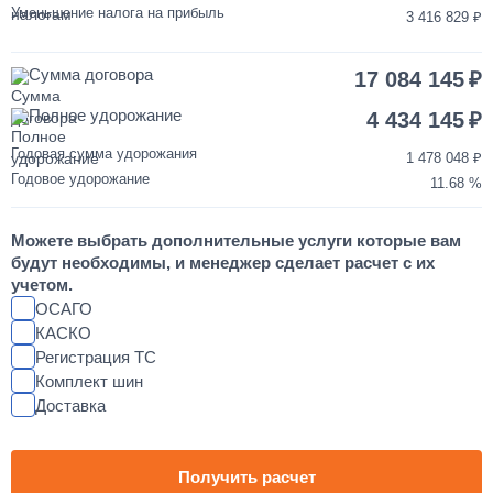
Уменьшение налога на прибыль
3 416 829
Переделка двигателя КАМАЗ ЕВРО-3/4/5 на ЕВРО-2
Сумма договора
17 084 145
850 000
Полное удорожание
4 434 145
от 2 до 3 дней
Годовая сумма удорожания
1 478 048
Годовое удорожание
11.68
Шумоизоляция кабины и двигателя КАМАЗ
Можете выбрать дополнительные услуги которые вам
55 000
будут необходимы, и менеджер сделает расчет с их
учетом.
от 2 до 3 дней
ОСАГО
КАСКО
Регистрация ТС
Установка магнитолы и динамиков в КАМАЗ
Комплект шин
Доставка
25 000
1 день
Получить расчет