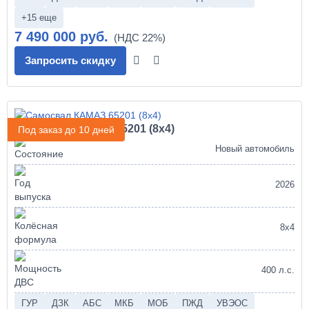
+15 еще
7 490 000 руб.
Запросить скидку
Самосвал КАМАЗ 65201 (8х4)
Под заказ до 10 дней
Новый автомобиль
2026
8х4
400 л.с.
ГУР
ДЗК
АБС
МКБ
МОБ
ПЖД
УВЭОС