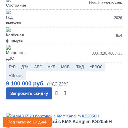
Новый автомобиль
2026
6х4
300, 310, 400 л.с.
ГУР
ДЗК
АБС
МКБ
МОБ
ПЖД
УВЭОС
+15 еще
9 100 000 руб.
Запросить скидку
КАМАЗ 6520 бортовой с КМУ Kanglim KS2056H
Под заказ до 10 дней