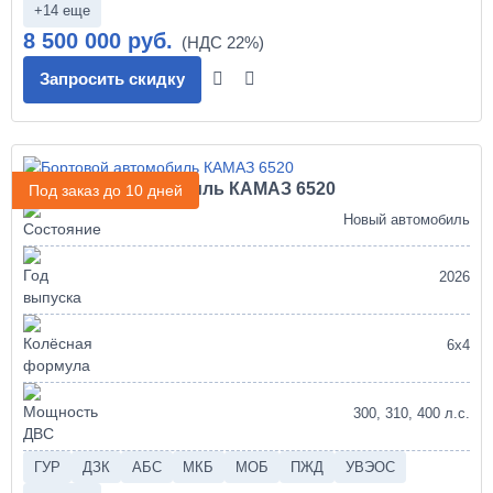
+14 еще
8 500 000 руб.
Запросить скидку
Бортовой автомобиль КАМАЗ 6520
Под заказ до 10 дней
Новый автомобиль
2026
6х4
300, 310, 400 л.с.
ГУР
ДЗК
АБС
МКБ
МОБ
ПЖД
УВЭОС