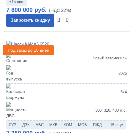
+15 еще
7 800 000 руб.
Запросить скидку
Шасси КАМАЗ 6520
Под заказ до 10 дней
Новый автомобиль
2026
6х4
300, 310, 400 л.с.
ГУР
ДЗК
АБС
МКБ
КОМ
МОБ
ПЖД
+15 еще
7 350 000 руб.