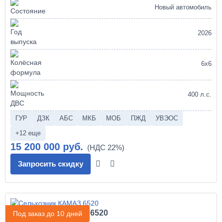
Новый автомобиль
2026
6х6
400 л.с.
ГУР
ДЗК
АБС
МКБ
МОБ
ПЖД
УВЭОС
+12 еще
15 200 000 руб.
Запросить скидку
Сельхозник КАМАЗ 6520
Под заказ до 10 дней