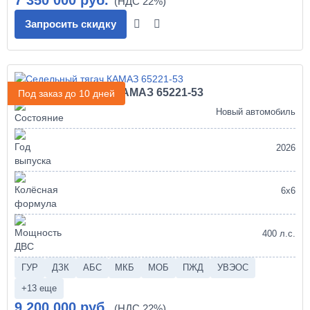
Запросить скидку
Седельный тягач КАМАЗ 65221-53
Под заказ до 10 дней
Новый автомобиль
2026
6х6
400 л.с.
ГУР
ДЗК
АБС
МКБ
МОБ
ПЖД
УВЭОС
+13 еще
9 200 000 руб.