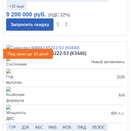
+15 еще
9 200 000 руб.
Запросить скидку
Самосвал КАМАЗ 65222-53 (К3440)
Под заказ до 10 дней
Новый автомобиль
2026
6х6
400 л.с.
ГУР
ДЗК
АБС
МКБ
МОБ
ПЖД
УВЭОС