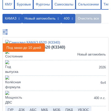
КМУ
Буровые
Фургоны
Самосвалы
Сельхозники
Тяга
КАМАЗ
Новый автомобиль
400
Очистить все
Самосвал КАМАЗ 6520 (К3340)
Под заказ до 10 дней
Новый автомобиль
2026
6х4
400 л.с.
ГУР
ДЗК
АБС
МКБ
МОБ
ПЖД
УВЭОС