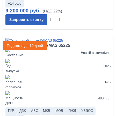
+14 еще
9 200 000 руб.
Запросить скидку
Седельный тягач КАМАЗ 65225
Под заказ до 10 дней
Новый автомобиль
2026
6х6
400 л.с.
ГУР
ДЗК
АБС
МКБ
МОБ
ПЖД
УВЭОС