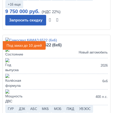
+16 еще
9 750 000 руб.
Запросить скидку
Самосвал КАМАЗ 6522 (6х6)
Под заказ до 10 дней
Новый автомобиль
2026
6х6
400 л.с.
ГУР
ДЗК
АБС
МКБ
МОБ
ПЖД
УВЭОС